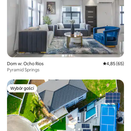
Dom w: Ocho Rios
Średnia ocena:
4,85 (65)
Pyramid Springs
Wybór gości
Wybór gości