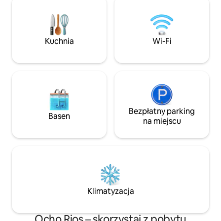
sprzątanie, transfer z lotniska
wiele podróżujący
i zaopatrzenie w artykuły spożywcze,
obniżoną stawkę 
abyś po przyjeździe mógł/mogła od razu
2 gości. Za każde
się zrelaksować.
(maksymalnie do 4
Kuchnia
Wi-Fi
dodatkowa opłata. Dostęp do drugi
sypialni wiąże się
w wysokości 50 US
kosztów sprzątani
Bezpłatny parking
Basen
na miejscu
Klimatyzacja
Ocho Rios – skorzystaj z pobytu