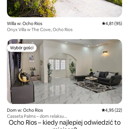
Willa w: Ocho Rios
Średnia ocena:
4,81 (95)
Onyx Villa w The Cove, Ocho Rios
Wybór gości
Wybór gości
Dom w: Ocho Rios
Średnia ocena:
4,95 (22)
Casseta Palms – dom relaksu…
Ocho Rios – kiedy najlepiej odwiedzić to