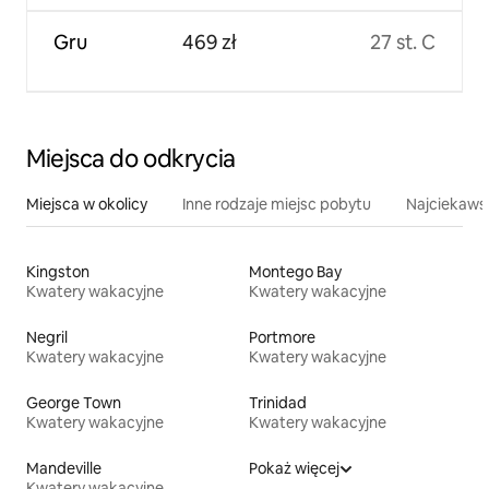
Gru
469 zł
27 st. C
Miejsca do odkrycia
Miejsca w okolicy
Inne rodzaje miejsc pobytu
Najciekawsz
Kingston
Montego Bay
Kwatery wakacyjne
Kwatery wakacyjne
Negril
Portmore
Kwatery wakacyjne
Kwatery wakacyjne
George Town
Trinidad
Kwatery wakacyjne
Kwatery wakacyjne
Mandeville
Pokaż więcej
Kwatery wakacyjne