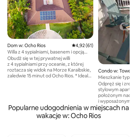
Dom w: Ocho Rios
Średnia ocena: 4,92 na 5, liczba
4,92 (61)
Willa z 4 sypialniami, basenem i opcją
szefa kuchni przy oceanie w pobliżu
Obudź się w tej prywatnej willi
Ocho Rios
z 4 sypialniami przy oceanie, z której
roztacza się widok na Morze Karaibskie,
Condo w: Tower Is
zaledwie 15 minut od Ocho Rios. * Idealny
Mieszkanie typu co
dla rodzin i grup. Oferuje sypialnie
basenem nad oc
Odpręż się i zrela
z łazienkami, prywatny basen oraz
stylowym apartame
przytulne przestrzenie na świeżym
położonym nad o
powietrzu, w których można zjeść
i wyposażonym w 
posiłek i zrelaksować się. * Ciesz się
Popularne udogodnienia w miejscach na
Znajduje się on 5
idealnym połączeniem ustronności
Ocho Rios, w odle
wakacje w: Ocho Rios
i wygody – miejsce jest spokojne i ukryte,
restauracji nad o
a jednocześnie położone blisko plaż,
punktu z daniami je
restauracji i atrakcji. * Możemy
spożywczego. Możemy przyjąć
zorganizować prywatnego szefa kuchni,
maksymalnie 4 go