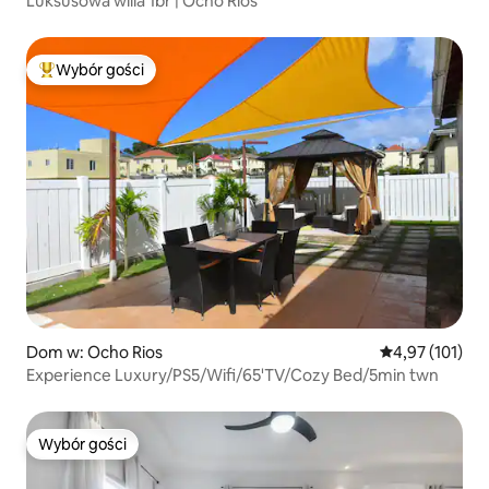
Luksusowa willa 1br | Ocho Rios
Wybór gości
Najpopularniejsze z kategorii Wybór gości
Dom w: Ocho Rios
Średnia ocena: 
4,97 (101)
Experience Luxury/PS5/Wifi/65'TV/Cozy Bed/5min twn
Wybór gości
Wybór gości