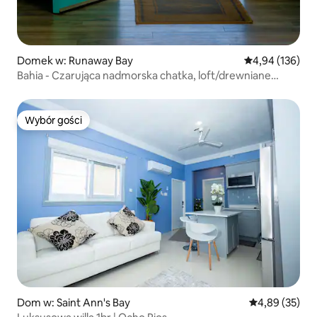
Domek w: Runaway Bay
Średnia ocena: 
4,94 (136)
Bahia - Czarująca nadmorska chatka, loft/drewniane
okiennice
Wybór gości
Wybór gości
Dom w: Saint Ann's Bay
Średnia ocena:
4,89 (35)