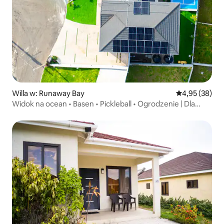
Willa w: Runaway Bay
Średnia ocena:
4,95 (38)
Widok na ocean • Basen • Pickleball • Ogrodzenie | Dla
12 osób