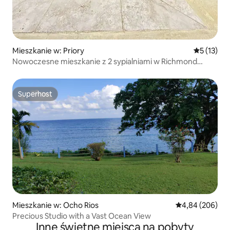
Mieszkanie w: Priory
Średnia oce
5 (13)
Nowoczesne mieszkanie z 2 sypialniami w Richmond
z dostępem do plaży
Superhost
Superhost
Mieszkanie w: Ocho Rios
Średnia ocena: 4
4,84 (206)
Precious Studio with a Vast Ocean View
Inne świetne miejsca na pobyty