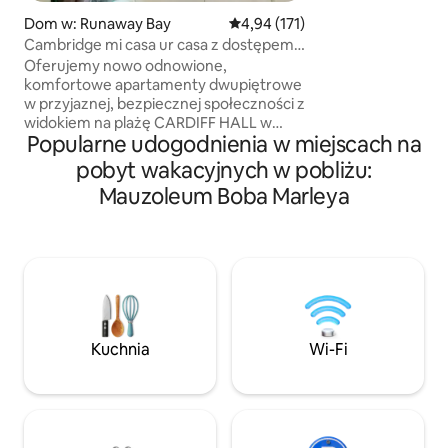
domu. W pobliżu znajdują się takie
Dom w: Runaway Bay
Średnia ocena: 4,94 na 5, liczba 
4,94 (171)
atrakcje jak Dolph
Cambridge mi casa ur casa z dostępem
Falls, Chuka Cove,
do basenu i plaży
Oferujemy nowo odnowione,
Downtown Ocho Rio
komfortowe apartamenty dwupiętrowe
atrakcji, które zna
w przyjaznej, bezpiecznej społeczności z
od domu. W odległości spacerowej od
widokiem na plażę CARDIFF HALL w
Knutsford Express,
Popularne udogodnienia w miejscach na
kurorcie Runaway Bay w St. Ann na
innych restauracji,
Jamajce ▪️Nie musisz się martwić o
pobyt wakacyjnych w pobliżu:
spożywczego, stac
bezpieczeństwo, ponieważ na terenie
Mauzoleum Boba Marleya
obiektu znajduje się całodobowa kamera
monitorująca, a gospodarz mieszka na
miejscu ▪️Oferujemy apartamenty z 1 i 2
sypialniami ▪️Cena zaczyna się od 100
USD za 2 osoby i wzrasta o 30 USD za
dodatkowych gości ▪️Jesteśmy około 1
godziny od międzynarodowego lotniska
Sangsters, ✈️ 25 minut od Ocho Rios
Kuchnia
Wi-Fi