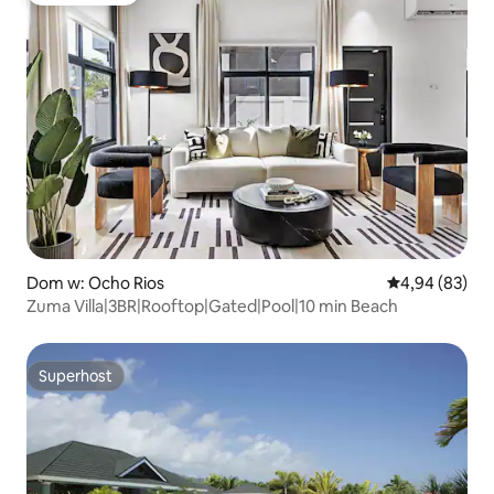
Dom w: Ocho Rios
Średnia ocena:
4,94 (83)
Zuma Villa|3BR|Rooftop|Gated|Pool|10 min Beach
Superhost
Superhost