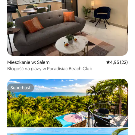
Mieszkanie w: Salem
Średnia ocena:
4,95 (22)
Błogość na plaży w Paradisiac Beach Club
Superhost
Superhost