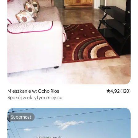
Mieszkanie w: Ocho Rios
Średnia ocena: 
4,92 (120)
Spokój w ukrytym miejscu
Superhost
Superhost