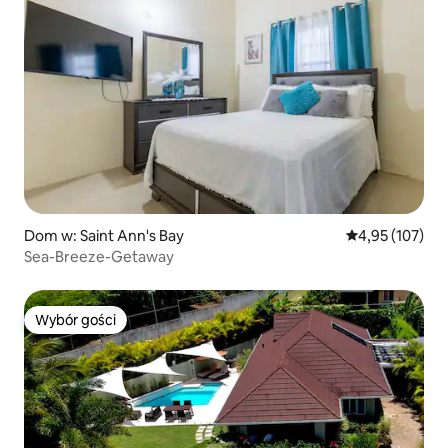
Dom w: Saint Ann's Bay
Średnia ocena: 
4,95 (107)
Sea-Breeze-Getaway
Wybór gości
Wybór gości