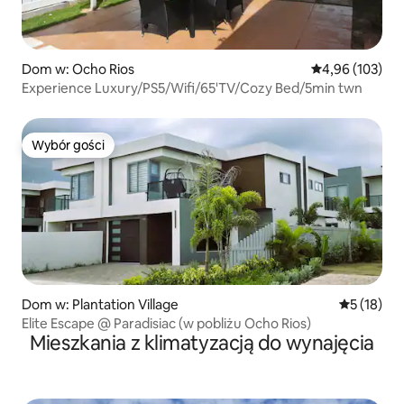
Dom w: Ocho Rios
Średnia ocena: 
4,96 (103)
Experience Luxury/PS5/Wifi/65'TV/Cozy Bed/5min twn
Wybór gości
Wybór gości
Dom w: Plantation Village
Średnia oce
5 (18)
Elite Escape @ Paradisiac (w pobliżu Ocho Rios)
Mieszkania z klimatyzacją do wynajęcia