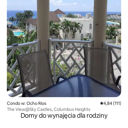
Condo w: Ocho Rios
Średnia ocena: 
4,84 (111)
The View@Sky Castles, Columbus Heights
Domy do wynajęcia dla rodziny