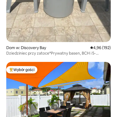
Dom w: Discovery Bay
Średnia ocena: 
4,96 (192)
Dziedziniec przy zatoce*Prywatny basen, BCH i 5-
gwiazdkowe udogodnienia
Wybór gości
Najpopularniejsze z kategorii Wybór gości