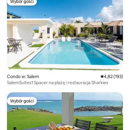
Wybór gości
Wybór gości
Condo w: Salem
Średnia ocena: 
4,82 (193)
SalemSuites1 Spacer na plażę i restauracja Sharkies
Wybór gości
Wybór gości