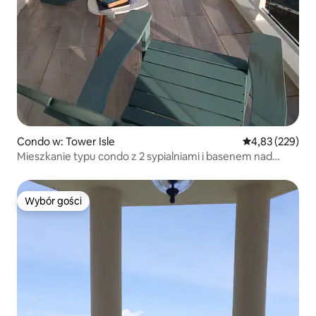
Condo w: Tower Isle
Średnia ocena: 
4,83 (229)
Mieszkanie typu condo z 2 sypialniami i basenem nad
oceanem
Wybór gości
Wybór gości