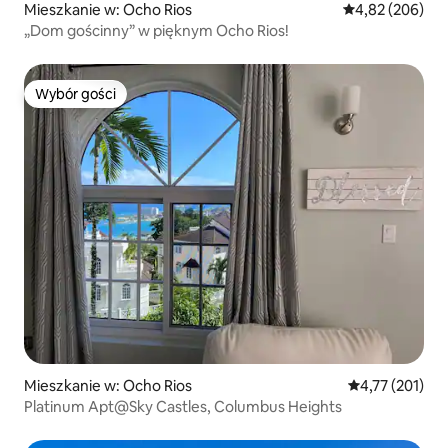
Mieszkanie w: Ocho Rios
Średnia ocena: 
4,82 (206)
„Dom gościnny” w pięknym Ocho Rios!
Wybór gości
Wybór gości
Mieszkanie w: Ocho Rios
Średnia ocena: 
4,77 (201)
Platinum Apt@Sky Castles, Columbus Heights