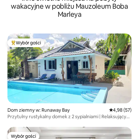
wakacyjne w pobliżu Mauzoleum Boba
Marleya
Wybór gości
Najpopularniejsze z kategorii Wybór gości
Dom ziemny w: Runaway Bay
Średnia ocena:
4,98 (57)
Przytulny rustykalny domek z 2 sypialniami | Relaksujący
wypoczynek w ogrodzie
Wybór gości
Wybór gości