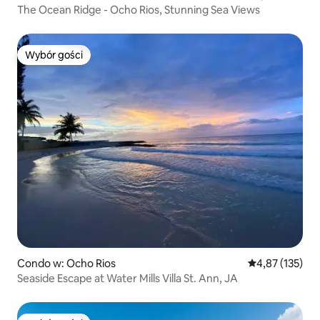
The Ocean Ridge - Ocho Rios, Stunning Sea Views
Wybór gości
Wybór gości
Condo w: Ocho Rios
Średnia ocena: 
4,87 (135)
Seaside Escape at Water Mills Villa St. Ann, JA