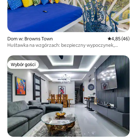
Dom w: Browns Town
Średnia ocena:
4,85 (46)
Huśtawka na wzgórzach: bezpieczny wypoczynek,
szybkie Wi-Fi
Wybór gości
Wybór gości