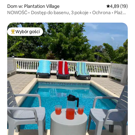
Dom w: Plantation Village
Średnia ocena:
4,89 (19)
NOWOŚĆ~ Dostęp do basenu, 3 pokoje • Ochrona • Plaża
w pobliżu
Wybór gości
Najpopularniejsze z kategorii Wybór gości