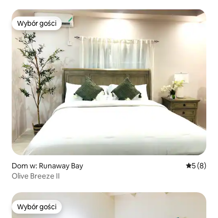
Wybór gości
Wybór gości
Dom w: Runaway Bay
Średnia oc
5 (8)
Olive Breeze II
Wybór gości
Wybór gości