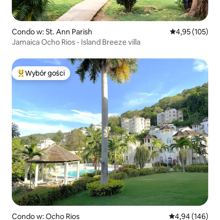
Condo w: St. Ann Parish
Średnia ocena: 
4,95 (105)
Jamaica Ocho Rios - Island Breeze villa
Wybór gości
Najpopularniejsze z kategorii Wybór gości
Condo w: Ocho Rios
Średnia ocena: 
4,94 (146)