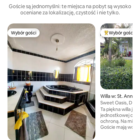
Goście są jednomyślni: te miejsca na pobyt są wysoko
oceniane za lokalizację, czystość i nie tylko.
Wybór gości
Wybór gości
Wybór gości
Najpopularniejsze
Willa w: St. Ann Pa
Sweet Oasis, Draxha
Ta piękna willa jest
jednostkowej osa
ochroną. Na miejscu znajduje się basen.
Goście mają wcze
dostęp do prywatn
minut jazdy lub 2