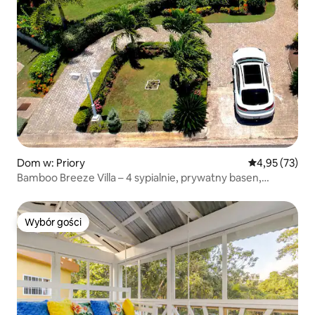
Dom w: Priory
Średnia ocena:
4,95 (73)
Bamboo Breeze Villa – 4 sypialnie, prywatny basen,
Richmond St Ann
Wybór gości
Wybór gości