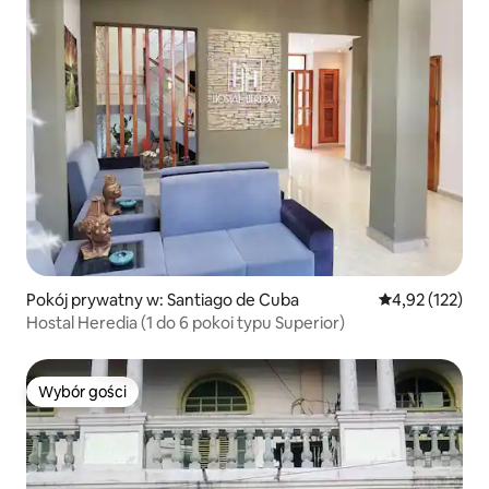
Pokój prywatny w: Santiago de Cuba
Średnia ocena: 
4,92 (122)
Hostal Heredia (1 do 6 pokoi typu Superior)
Wybór gości
Wybór gości