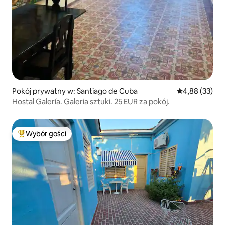
Pokój prywatny w: Santiago de Cuba
Średnia ocena:
4,88 (33)
Hostal Galería. Galeria sztuki. 25 EUR za pokój.
Wybór gości
Najpopularniejsze z kategorii Wybór gości