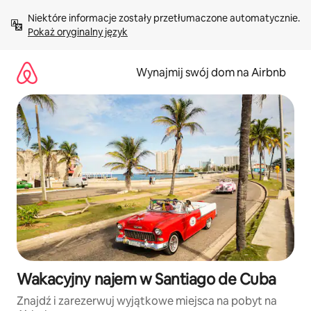
Przejdź
Niektóre informacje zostały przetłumaczone automatycznie. 
do
Pokaż oryginalny język
treści
Wynajmij swój dom na Airbnb
Wakacyjny najem w Santiago de Cuba
Znajdź i zarezerwuj wyjątkowe miejsca na pobyt na