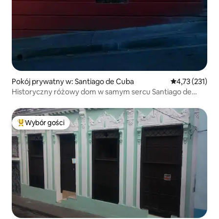
Pokój prywatny w: Santiago de Cuba
Średnia ocena: 
4,73 (231)
Historyczny różowy dom w samym sercu Santiago de
Cuba
Wybór gości
Najpopularniejsze z kategorii Wybór gości