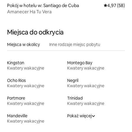
Pokój w hotelu w: Santiago de Cuba
Średnia ocena:
4,97 (58)
Amanecer Ha Tu Vera
Miejsca do odkrycia
Miejsca w okolicy
Inne rodzaje miejsc pobytu
Kingston
Montego Bay
Kwatery wakacyjne
Kwatery wakacyjne
Ocho Rios
Negril
Kwatery wakacyjne
Kwatery wakacyjne
Portmore
Trinidad
Kwatery wakacyjne
Kwatery wakacyjne
Mandeville
Pokaż więcej
Kwatery wakacyjne