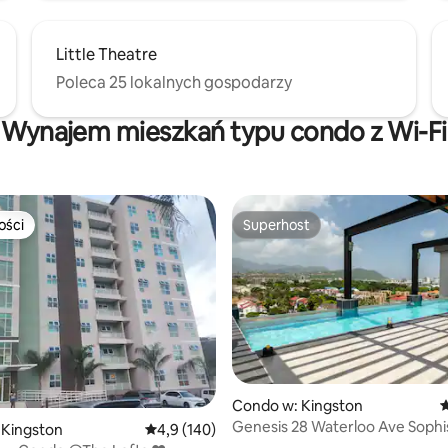
Little Theatre
Poleca 25 lokalnych gospodarzy
Wynajem mieszkań typu condo z Wi-Fi
ości
Superhost
ości
Superhost
Condo w: Kingston
Ś
Genesis 28 Waterloo Ave Sophisticated
 Kingston
Średnia ocena: 4,9 na 5, liczba recenzji: 140
4,9 (140)
, liczba recenzji: 214
Urban Bliss