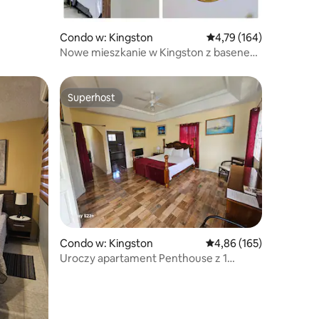
Condo w: Kingston
Średnia ocena: 4,79 na 5
4,79 (164)
Nowe mieszkanie w Kingston z basenem
na dachu i salonem
Superhost
Superhost
Condo w: Kingston
Średnia ocena: 4,86 na 5
4,86 (165)
Uroczy apartament Penthouse z 1
sypialnią/prywatny taras