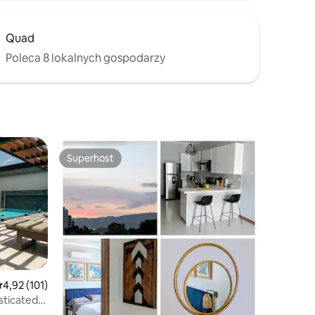
Quad
Poleca 8 lokalnych gospodarzy
Superhost
Superhost
rednia ocena: 4,92 na 5, liczba recenzji: 101
4,92 (101)