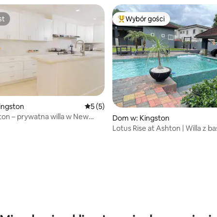
st
Wybór gości
st
Najpopularniejsze z kategorii 
ingston
Średnia ocena: 5 na 5, liczba recenzji: 5
5 (5)
ton – prywatna willa w New
Dom w: Kingston
Lotus Rise at Ashton | Willa z 
Kingston 6
, liczba recenzji: 119