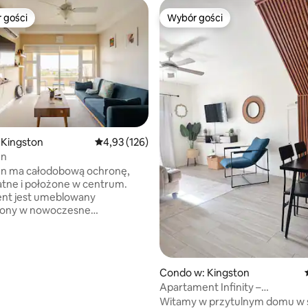
 gości
Wybór gości
arniejsze z kategorii Wybór gości
Wybór gości
 Kingston
Średnia ocena: 4,93 na 5, liczba recenzji: 126
4,93 (126)
, liczba recenzji: 271
nn
nn ma całodobową ochronę,
atne i położone w centrum.
nt jest umeblowany
żony w nowoczesne
nia. Będziesz cieszyć się
i naturalną estetyką
encie i wokół niego,
 kolejny lot do i z Kingstonu.
Condo w: Kingston
ggae Inn będzie Twoim
Apartament Infinity –
m miejscem pobytu z dala od
1 sypialnia/1 łazienka – 3 minut
Witamy w przytulnym domu w
eczytaj niektóre z naszych