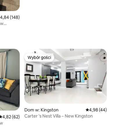
rednia ocena: 4,84 na 5, liczba recenzji: 148
4,84 (148)
 w
Wybór gości
Wybór gości
Dom w: Kingston
Średnia ocena: 4,98 na 
4,98 (44)
Carter 's Nest Villa – New Kingston
Średnia ocena: 4,82 na 5, liczba recenzji: 62
4,82 (62)
ow