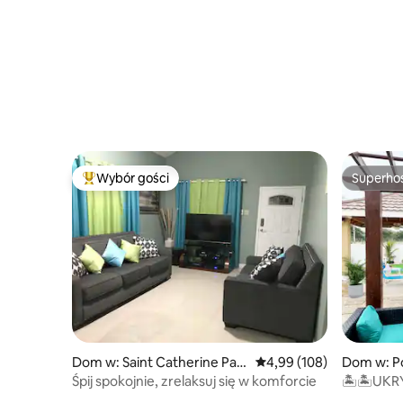
Wybór gości
Superho
Najpopularniejsze z kategorii Wybór gości
Superho
Dom w: Saint Catherine Pari
Średnia ocena: 4,99 na 5
4,99 (108)
Dom w: P
sh
Śpij spokojnie, zrelaksuj się w komforcie
🏝🏝UKRY
wakacyjn