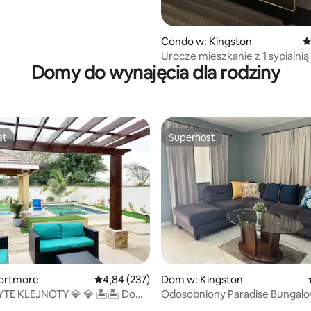
Condo w: Kingston
Ś
Urocze mieszkanie z 1 sypialnią
Domy do wynajęcia dla rodziny
centralnie położonej okolicy
st
Superhost
st
Superhost
, liczba recenzji: 108
ortmore
Średnia ocena: 4,84 na 5, liczba recenzji: 237
4,84 (237)
Dom w: Kingston
TE KLEJNOTY 💎 💎 🏝🏝 Dom
Odosobniony Paradise Bungal
y 🏡🏞