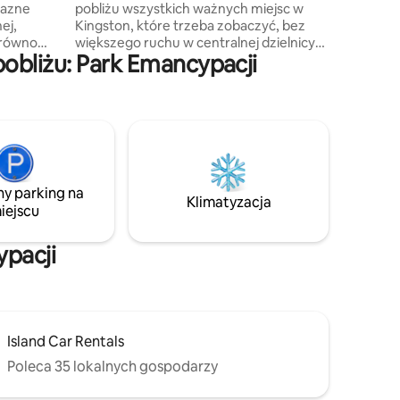
yjazne
pobliżu wszystkich ważnych miejsc w
ej,
Kingston, które trzeba zobaczyć, bez
arówno
większego ruchu w centralnej dzielnicy
obliżu: Park Emancypacji
j
biznesowej. To wyjątkowe, zadbane
lonemu
studio urządzone z wyrafinowaną
i-Fi lub
wrażliwością epoki modernistycznej z
rniach,
połowy wieku. Jest w pełni wyposażony
ach,
we wszystkie udogodnienia potrzebne
eum Boba
do tego, by poczuć się jak w domu.
zy jesteś
Położony w spokojnej, robotniczej
aciółmi
dzielnicy, w odległości spaceru od
ny parking na
szpitala, poczty, kościoła, baru z rumem,
Klimatyzacja
iejscu
 stylowa
supermarketu, targu, posterunku policji,
zenie
apteki i bankomatu
ypacji
Island Car Rentals
Poleca 35 lokalnych gospodarzy