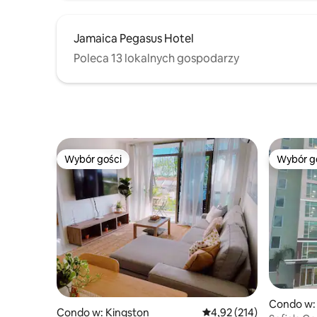
Jamaica Pegasus Hotel
Poleca 13 lokalnych gospodarzy
Wybór gości
Wybór g
Wybór gości
Wybór g
Condo w:
Condo w: Kingston
Średnia ocena: 4,92 na 5
4,92 (214)