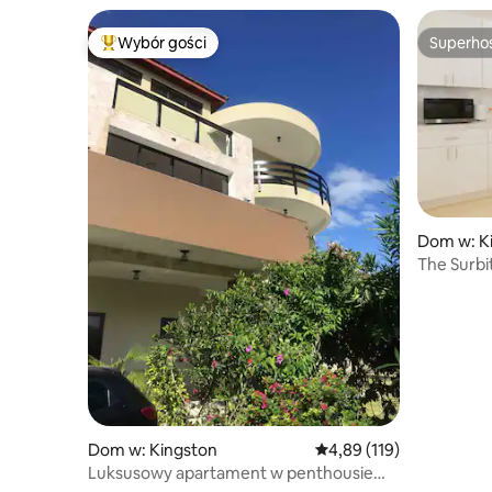
Wybór gości
Superho
Najpopularniejsze z kategorii Wybór gości
Superho
Dom w: K
The Surbi
Kingston
Dom w: Kingston
Średnia ocena: 4,89 na 5
4,89 (119)
Luksusowy apartament w penthousie