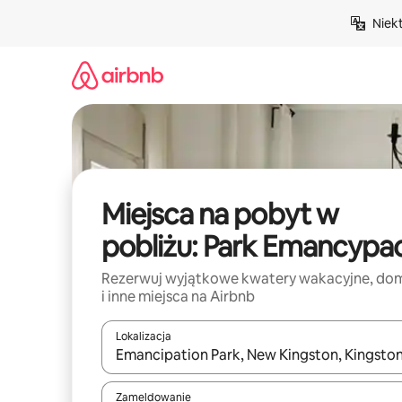
Przejdź
Niek
do
treści
Miejsca na pobyt w
pobliżu: Park Emancypac
Rezerwuj wyjątkowe kwatery wakacyjne, do
i inne miejsca na Airbnb
Lokalizacja
Gdy wyniki będą dostępne, możesz poruszać się p
Zameldowanie