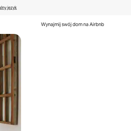
lny język
Wynajmij swój dom na Airbnb
e za pomocą gestów dotykowych lub przesuwania.