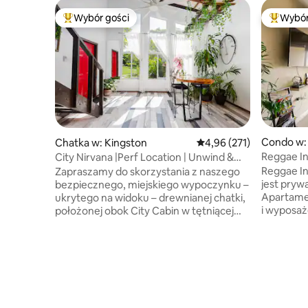
Wybór gości
Wybór
Najpopularniejsze z kategorii Wybór gości
Najpopul
Condo w:
Chatka w: Kingston
Średnia ocena: 4,96 na 5
4,96 (271)
Reggae I
City Nirvana |Perf Location | Unwind &
Enjoy
Reggae I
Zapraszamy do skorzystania z naszego
jest pryw
bezpiecznego, miejskiego wypoczynku –
Apartame
ukrytego na widoku – drewnianej chatki,
i wyposa
położonej obok City Cabin w tętniącej
udogodnie
życiem okolicy Liguanea. Ponownie
spokojem 
połącz się z naturą, ciesz się
w apartam
niesamowitymi widokami na góry,
obserwując
przejdź się po naszym zielonym ogrodzie
Niech Re
i słuchaj ptaków w dzień i stworzeń w
następny
nocy. Idealna baza wypadowa do
domu. Prz
zwiedzania Muzeum Boba Marleya,