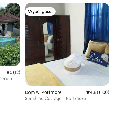
Wybór gości
Wybór gości
Wybór gości
Średnia ocena: 5 na 5, liczba recenzji: 12
5 (12)
basenem –
Dom w: Portmore
Średnia ocena: 4,81 na 5
4,81 (100)
Sunshine Cottage – Portmore