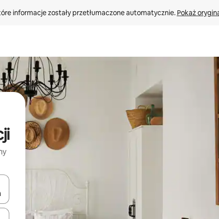
tóre informacje zostały przetłumaczone automatycznie. 
Pokaż orygina
ji
my
o nich za pomocą klawiszy strzałek w górę i w dół lub przeglądać j