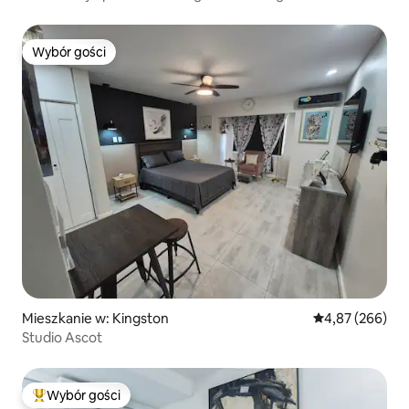
Wybór gości
Wybór gości
Mieszkanie w: Kingston
Średnia ocena: 
4,87 (266)
Studio Ascot
Wybór gości
Najpopularniejsze z kategorii Wybór gości