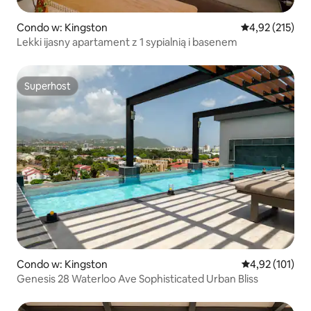
Condo w: Kingston
Średnia ocena: 
4,92 (215)
Lekki ijasny apartament z 1 sypialnią i basenem
Superhost
Superhost
Condo w: Kingston
Średnia ocena: 
4,92 (101)
Genesis 28 Waterloo Ave Sophisticated Urban Bliss