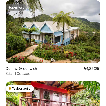
Superhost
Superhost
Dom w: Greenwich
Średnia ocena:
4,85 (26)
Stichill Cottage
Wybór gości
Najpopularniejsze z kategorii Wybór gości