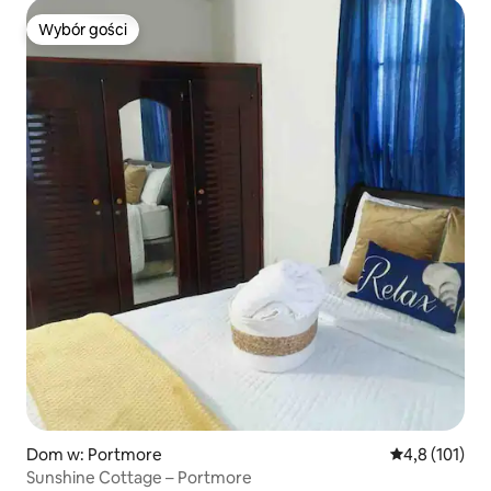
Wybór gości
Wybór gości
Dom w: Portmore
Średnia ocena:
4,8 (101)
Sunshine Cottage – Portmore