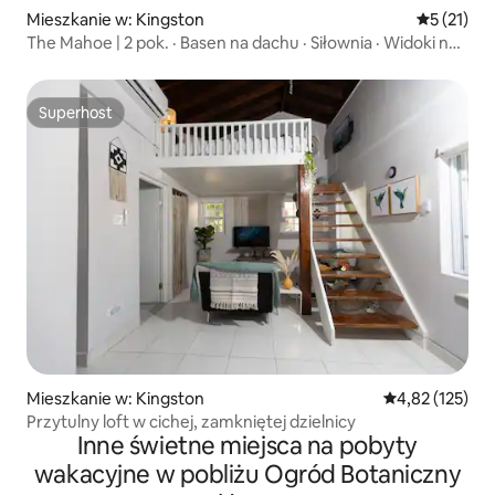
Mieszkanie w: Kingston
Średnia oce
5 (21)
The Mahoe | 2 pok. · Basen na dachu · Siłownia · Widoki na
miasto
Superhost
Superhost
Mieszkanie w: Kingston
Średnia ocena: 
4,82 (125)
Przytulny loft w cichej, zamkniętej dzielnicy
Inne świetne miejsca na pobyty
wakacyjne w pobliżu Ogród Botaniczny