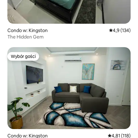
Condo w: Kingston
Średnia ocena:
4,9 (134)
The Hidden Gem
Wybór gości
Wybór gości
Condo w: Kingston
Średnia ocena: 
4,81 (118)