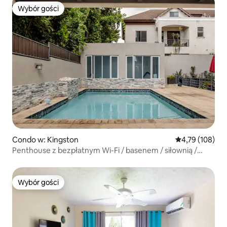
Wybór gości
Wybór gości
Condo w: Kingston
Średnia ocena: 
4,79 (108)
Penthouse z bezpłatnym Wi-Fi / basenem / siłownią /
świetną lokalizacją
Wybór gości
Wybór gości