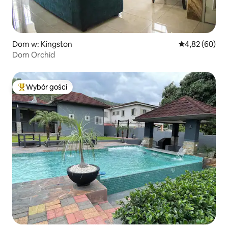
Dom w: Kingston
Średnia ocena:
4,82 (60)
Dom Orchid
Wybór gości
Najpopularniejsze z kategorii Wybór gości