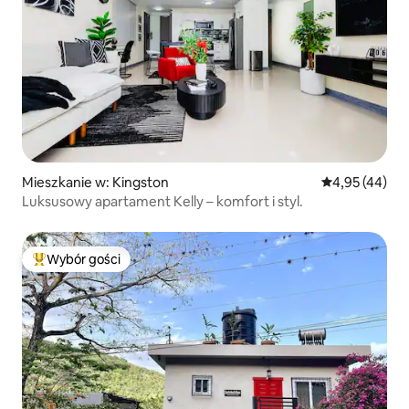
Mieszkanie w: Kingston
Średnia ocena:
4,95 (44)
Luksusowy apartament Kelly – komfort i styl.
Wybór gości
Najpopularniejsze z kategorii Wybór gości