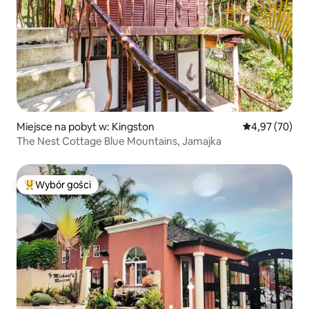
Miejsce na pobyt w: Kingston
Średnia ocena:
4,97 (70)
The Nest Cottage Blue Mountains, Jamajka
Wybór gości
Najpopularniejsze z kategorii Wybór gości