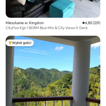
Mieszkanie w: Kingston
Średnia ocena: 
4,85 (231)
CityFive Kgn 1 BDRM Blue Mtn & City Views fr Deck
Wybór gości
Najpopularniejsze z kategorii Wybór gości