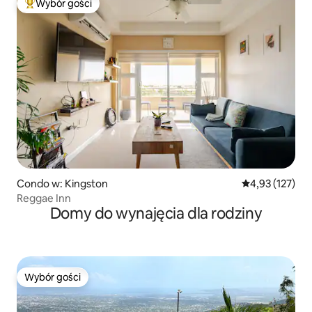
Wybór gości
Najpopularniejsze z kategorii Wybór gości
Condo w: Kingston
Średnia ocena: 
4,93 (127)
Reggae Inn
Domy do wynajęcia dla rodziny
Wybór gości
Wybór gości