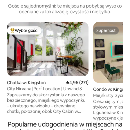
Goście są jednomyślni: te miejsca na pobyt są wysoko
oceniane za lokalizację, czystość i nie tylko.
Wybór gości
Superhost
Najpopularniejsze z kategorii Wybór gości
Superhost
Chatka w: Kingston
Średnia ocena: 4,96 na 5, liczba 
4,96 (271)
City Nirvana |Perf Location | Unwind &
Condo w: Kingsto
Enjoy
Zapraszamy do skorzystania z naszego
Miejski styl życia 
bezpiecznego, miejskiego wypoczynku
Liguanea Kingsto
Ciesz się tym, co 
– ukrytego na widoku – drewnianej
stylowym mieszka
chatki, położonej obok City Cabin w
Liguanea w Kingst
tętniącej życiem okolicy Liguanea.
wypoczynek jest 
Ponownie połącz się z naturą, ciesz się
Popularne udogodnienia w miejscach na
pobliżu: ambasady
niesamowitymi widokami na góry,
North Plaza, Progr