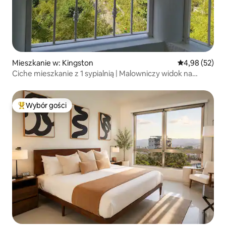
Mieszkanie w: Kingston
Średnia ocena:
4,98 (52)
Ciche mieszkanie z 1 sypialnią | Malowniczy widok na
wzgórze, w pobliżu Irish Town
Wybór gości
Najpopularniejsze z kategorii Wybór gości