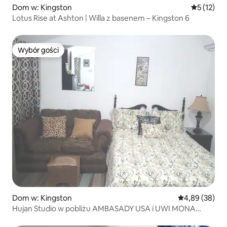
Dom w: Kingston
Średnia oce
5 (12)
Lotus Rise at Ashton | Willa z basenem – Kingston 6
Wybór gości
Wybór gości
Dom w: Kingston
Średnia ocena:
4,89 (38)
Hujan Studio w pobliżu AMBASADY USA i UWI MONA
-2MINDRIVE