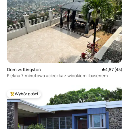
Dom w: Kingston
Średnia ocena:
4,87 (45)
Piękna 7-minutowa ucieczka z widokiem i basenem
Wybór gości
Najpopularniejsze z kategorii Wybór gości