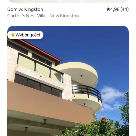
Dom w: Kingston
Średnia ocena:
4,98 (44)
Carter 's Nest Villa – New Kingston
Wybór gości
Najpopularniejsze z kategorii Wybór gości