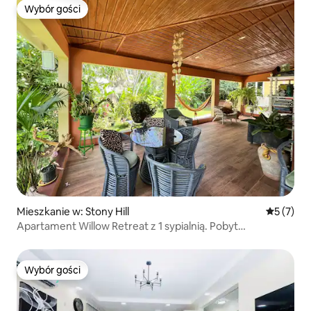
Wybór gości
Wybór gości
Mieszkanie w: Stony Hill
Średnia oc
5 (7)
Apartament Willow Retreat z 1 sypialnią. Pobyt
krótko-/długoterminowy
Wybór gości
Wybór gości