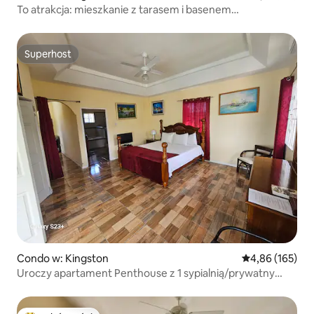
To atrakcja: mieszkanie z tarasem i basenem
w Paddington
Superhost
Superhost
Condo w: Kingston
Średnia ocena: 
4,86 (165)
Uroczy apartament Penthouse z 1 sypialnią/prywatny
taras