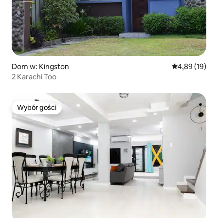
Dom w: Kingston
Średnia ocena:
4,89 (19)
2 Karachi Too
Wybór gości
Wybór gości