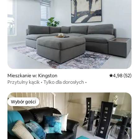
Mieszkanie w: Kingston
Średnia ocena:
4,98 (52)
Przytulny kącik • Tylko dla dorosłych •
Wybór gości
Wybór gości