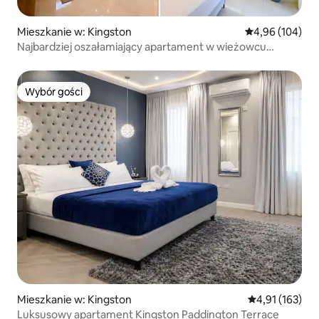
Mieszkanie w: Kingston
Średnia ocena: 
4,96 (104)
Najbardziej oszałamiający apartament w wieżowcu
w Kingston #1
Wybór gości
Wybór gości
Mieszkanie w: Kingston
Średnia ocena: 
4,91 (163)
Luksusowy apartament Kingston Paddington Terrace