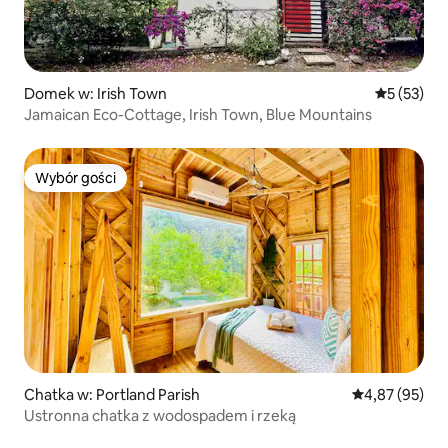
Domek w: Irish Town
Średnia oce
5 (53)
Jamaican Eco-Cottage, Irish Town, Blue Mountains
Wybór gości
Wybór gości
Chatka w: Portland Parish
Średnia ocena:
4,87 (95)
Ustronna chatka z wodospadem i rzeką