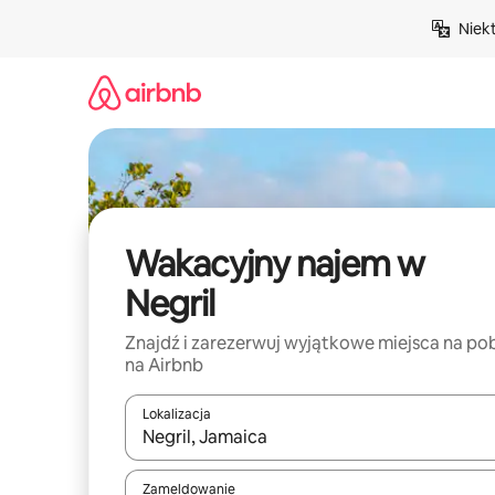
Przejdź
Niek
do
treści
Wakacyjny najem w
Negril
Znajdź i zarezerwuj wyjątkowe miejsca na po
na Airbnb
Lokalizacja
Gdy wyniki będą dostępne, możesz poruszać się p
Zameldowanie