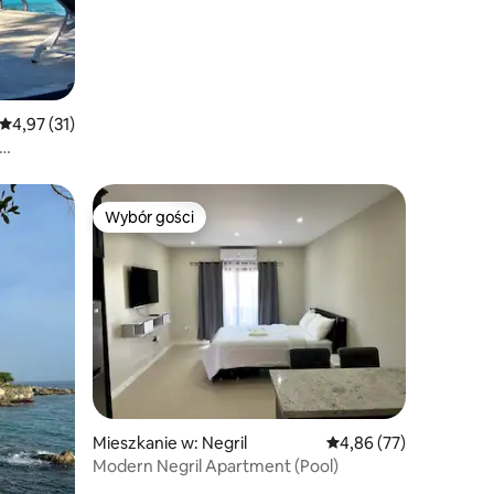
Średnia ocena: 4,97 na 5, liczba recenzji: 31
4,97 (31)
Wybór gości
Wybór gości
Mieszkanie w: Negril
Średnia ocena: 4,86 na 
4,86 (77)
Modern Negril Apartment (Pool)