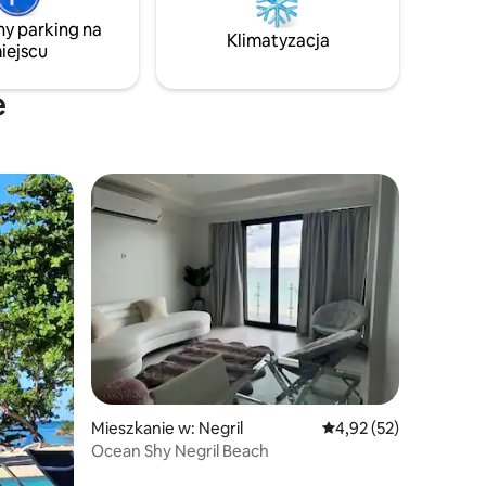
 minuty
ny parking na
ltowej
Klimatyzacja
iejscu
ci
ątkowych
ogodnień
e
Mieszkanie w: Negril
Średnia ocena: 4,92 na 
4,92 (52)
Ocean Shy Negril Beach