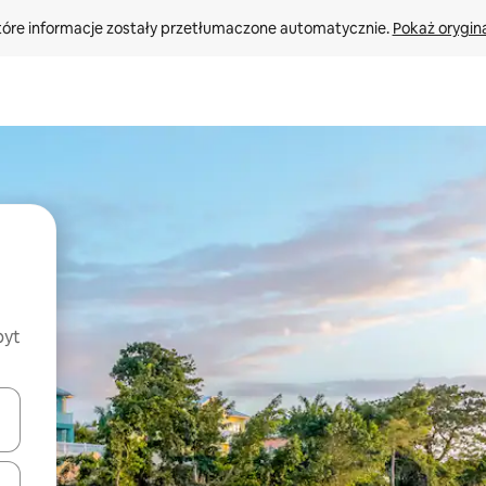
tóre informacje zostały przetłumaczone automatycznie. 
Pokaż orygina
byt
o nich za pomocą klawiszy strzałek w górę i w dół lub przeglądać j