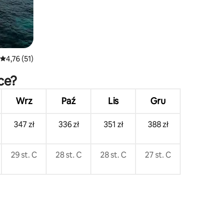
Średnia ocena: 4,76 na 5, liczba recenzji: 51
4,76 (51)
ce?
Wrz
Paź
Lis
Gru
347 zł
336 zł
351 zł
388 zł
29 st. C
28 st. C
28 st. C
27 st. C