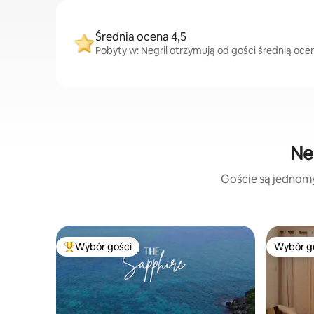
Średnia ocena 4,5
Pobyty w: Negril otrzymują od gości średnią ocen
Ne
Goście są jednomyś
Wybór gości
Wybór g
Najpopularniejsze z kategorii Wybór gości
Wybór g