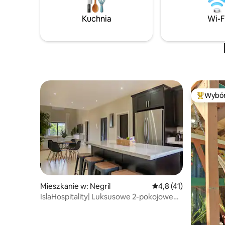
zachody słońca i słuchając kojących
dźwięków Morza Karaibskiego. 🌅
Kuchnia
Wi-F
Wybór
Najpopul
Mieszkanie w: Negril
Średnia ocena: 4,8 na 
4,8 (41)
IslaHospitality| Luksusowe 2-pokojowe
mieszkanie z widokiem na ocean w Negril