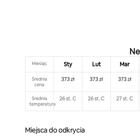
Ne
Miesiąc
Sty
Lut
Mar
373 zł
373 zł
373 zł
Średnia
cena
26 st. C
26 st. C
27 st. C
Średnia
temperatura
Miejsca do odkrycia