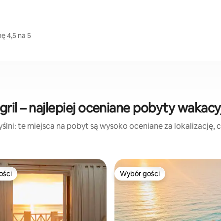
ę 4,5 na 5
gril – najlepiej oceniane pobyty wakacy
lni: te miejsca na pobyt są wysoko oceniane za lokalizację, cz
ości
Wybór gości
ości
Wybór gości