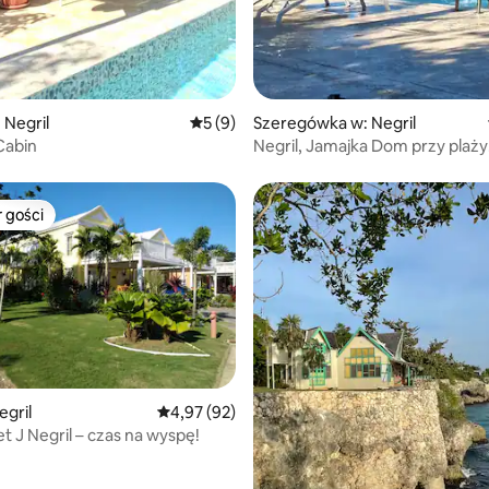
 Negril
Średnia ocena: 5 na 5, liczba recenzji: 9
5 (9)
Szeregówka w: Negril
Cabin
Negril, Jamajka Dom przy plaży
z 3 sypialniami Basen
 gości
arniejsze z kategorii Wybór gości
5, liczba recenzji: 71
gril
Średnia ocena: 4,97 na 5, liczba recenzji: 92
4,97 (92)
t J Negril – czas na wyspę!