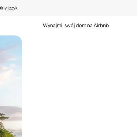
lny język
Wynajmij swój dom na Airbnb
e za pomocą gestów dotykowych lub przesuwania.