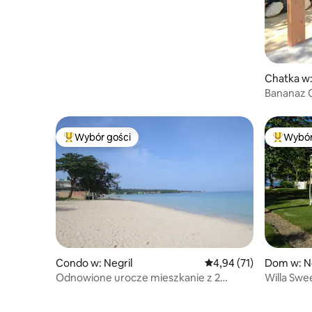
Chatka w:
Bananaz 
Wybór gości
Wybór
Najpopularniejsze z kategorii Wybór gości
Najpopul
Condo w: Negril
Średnia ocena: 4,94 na 
4,94 (71)
Dom w: Ne
Odnowione urocze mieszkanie z 2
Willa Swee
sypialniami i 2 łazienkami przy plaży