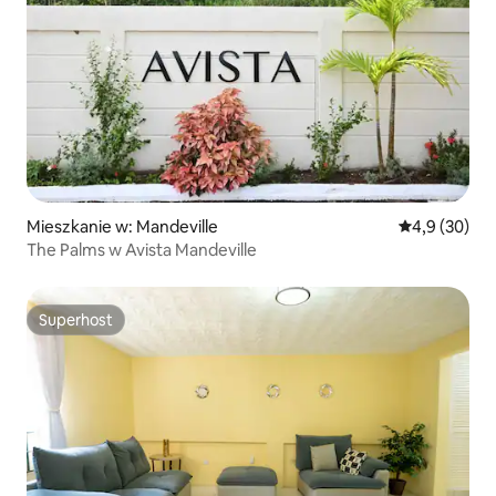
Mieszkanie w: Mandeville
Średnia ocena
4,9 (30)
The Palms w Avista Mandeville
Superhost
Superhost