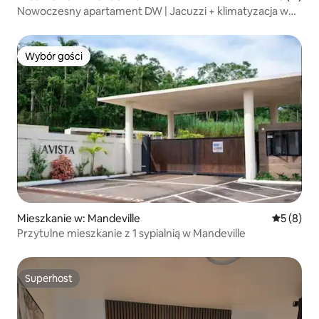
Nowoczesny apartament DW | Jacuzzi + klimatyzacja w
Mandeville
Wybór gości
Wybór gości
Mieszkanie w: Mandeville
Średnia oc
5 (8)
Przytulne mieszkanie z 1 sypialnią w Mandeville
Superhost
Superhost