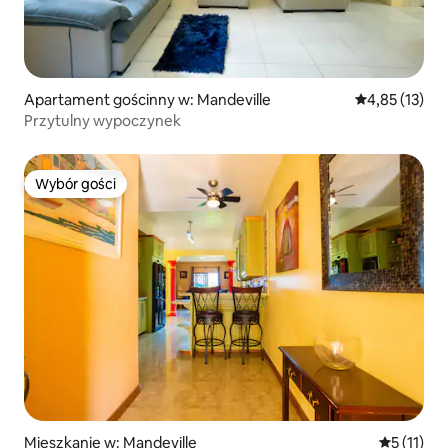
Apartament gościnny w: Mandeville
Średnia ocena:
4,85 (13)
Przytulny wypoczynek
Wybór gości
Wybór gości
Mieszkanie w: Mandeville
Średnia oc
5 (11)