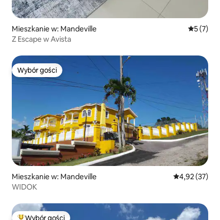
Mieszkanie w: Mandeville
Średnia oc
5 (7)
Z Escape w Avista
Wybór gości
Wybór gości
Mieszkanie w: Mandeville
Średnia ocena:
4,92 (37)
WIDOK
Wybór gości