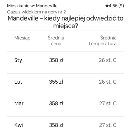
Mieszkanie w: Mandeville
Średnia ocena
4,56 (9)
Oaza z widokiem na góry nr 2
Mandeville – kiedy najlepiej odwiedzić to
miejsce?
Miesiąc
Średnia
Średnia
cena
temperatura
Sty
358 zł
26 st. C
Lut
355 zł
26 st. C
Mar
358 zł
27 st. C
Kwi
358 zł
27 st. C