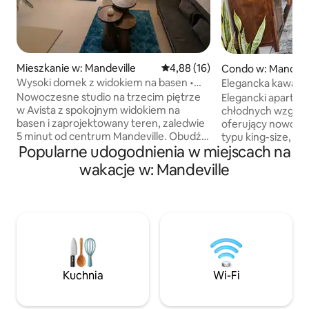
Mieszkanie w: Mandeville
Średnia ocena: 4,88 na 5, liczba
4,88 (16)
Condo w: Mandevi
Wysoki domek z widokiem na basen •
Elegancka kawale
5 minut do miasta
(king), klimatyzacj
Nowoczesne studio na trzecim piętrze
Elegancki apartam
w Avista z spokojnym widokiem na
chłodnych wzgórz
basen i zaprojektowany teren, zaledwie
oferujący nowocz
5 minut od centrum Mandeville. Obudź
typu king-size, kli
Popularne udogodnienia w miejscach na
się w pokoju z wysokiej jakości średnim
wyposażoną kuchn
łóżkiem (typu queen), korzystaj
szybkie Wi-Fi, tel
wakacje w: Mandeville
z szybkiego Wi-Fi, klimatyzacji,
pralkę/suszarkę w
telewizora Smart TV i wygodnego
wydzielone miejsc
aneksu kuchennego. Goście mogą
basen i siłownię.O
również korzystać z basenu, siłowni,
centralnej części 
całodobowej ochrony i parkingu. Idealne
sklepów, restaurac
miejsce dla par, osób podróżujących
oferuje bezpiecz
samotnie lub służbowo, które
zameldowanie i be
odwiedzają rodzinę, biorą udział
terenie cichego, 
Kuchnia
Wi-Fi
w ślubach lub pogrzebach. Potrzebujesz
kompleksu apart
więcej miejsca? W budynku dostępne
miejsce do pracy l
jest drugie mieszkanie dla rodziny lub
spokojnym, tropik