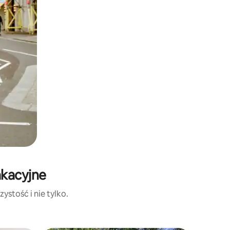
akacyjne
ystość i nie tylko.