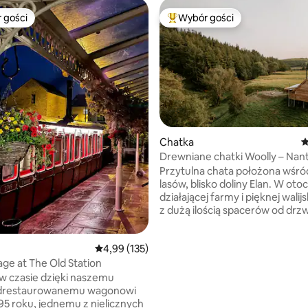
 gości
Wybór gości
arniejsze z kategorii Wybór gości
Najpopularniejsze z kategorii 
Chatka
Ś
Drewniane chatki Woolly – Nan
, liczba recenzji: 101
Przytulna chata położona wśró
lasów, blisko doliny Elan. W otoczeniu
działającej farmy i pięknej walijs
z dużą ilością spacerów od drzw
Prywatne i spokojne, idealne dl
którzy chcą uciec od tłumów i c
Średnia ocena: 4,99 na 5, liczba recenzji: 135
4,99 (135)
wspaniałymi terenami na świe
powietrzu i lokalną przyrodą. Obszar
age at The Old Station
ciemnego nieba. Chata ma rustykalny
ę w czasie dzięki naszemu
luksus, z wanną z hydromasaż
odrestaurowanemu wagonowi
opalaną drewnem, palnikiem do 
5 roku, jednemu z nielicznych