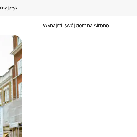
lny język
Wynajmij swój dom na Airbnb
e za pomocą gestów dotykowych lub przesuwania.