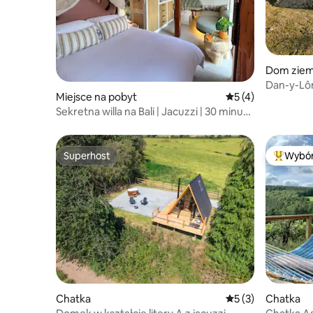
Dom zie
Dan-y-Lô
Miejsce na pobyt
Średnia ocena: 5 na
5 (4)
Sekretna willa na Bali | Jacuzzi | 30 minut
od Londynu
Superhost
Wybór
Superhost
Najpopul
Chatka
Średnia ocena: 5 na
5 (3)
Chatka