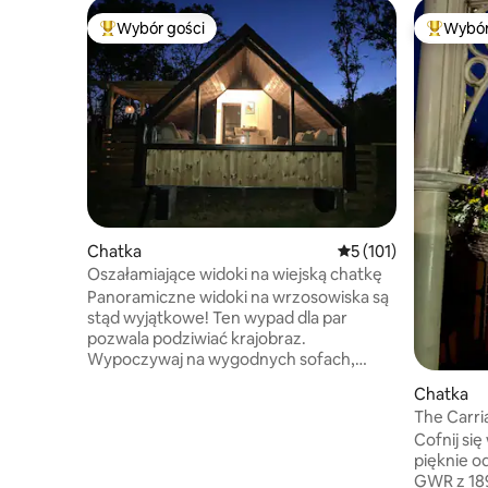
Wybór gości
Wybór
Najpopularniejsze z kategorii Wybór gości
Najpopul
Chatka
Średnia ocena: 5 na 5
5 (101)
Oszałamiające widoki na wiejską chatkę
Panoramiczne widoki na wrzosowiska są
stąd wyjątkowe! Ten wypad dla par
pozwala podziwiać krajobraz.
Wypoczywaj na wygodnych sofach,
patrząc przez okno, lub zrelaksuj się
Chatka
w wannie z hydromasażem przy ognisku.
The Carri
Możesz poznać nasze alpaki. Wyjątkowe
Cofnij si
plaże North Devon 40 minut drogi. Park
pięknie 
Narodowy Exmoor na wyciągnięcie ręki.
GWR z 189
Sklep i pub w North Molton Village.