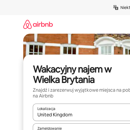
Przejdź
Niek
do
treści
Wakacyjny najem w
Wielka Brytania
Znajdź i zarezerwuj wyjątkowe miejsca na po
na Airbnb
Lokalizacja
Gdy wyniki będą dostępne, możesz poruszać się p
Zameldowanie