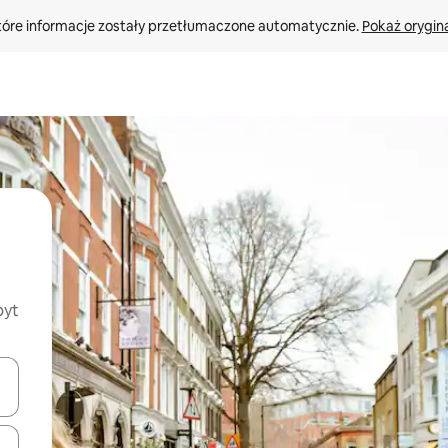
tóre informacje zostały przetłumaczone automatycznie. 
Pokaż orygina
byt
o nich za pomocą klawiszy strzałek w górę i w dół lub przeglądać j