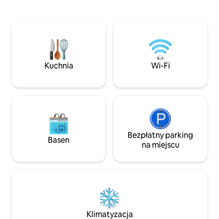
z wygodnego łóżka typu king-size.
wielokrotnie nagr
Przytul się przy piecu opalanym
takie jak The Dog & Pickl
drewnem (drewno za darmo). Duża
Pobyt musi obejm
łazienka z wanną, prysznicem
noce. 2. Przyjmuj
i ogrzewaniem podłogowym. Dobrze
poniżej 6 miesięcy.
wyposażona kuchnia z ekspresem do
wolno pływać ani 
kawy. Zadaszona część wypoczynkowa
paddleboardingu. NOWOŚĆ NA ROK
Kuchnia
Wi-Fi
na świeżym powietrzu z paleniskiem i
2026 – Talia „Dob
grillem. Internet światłowodowy,
Sauna, zimna kąpie
telewizja hybrydowa (Netflix itp.). 2
świeżym powietrz
dobrze wychowane psy mile widziane.
użytku!
Bezpłatny parking
Basen
na miejscu
Klimatyzacja