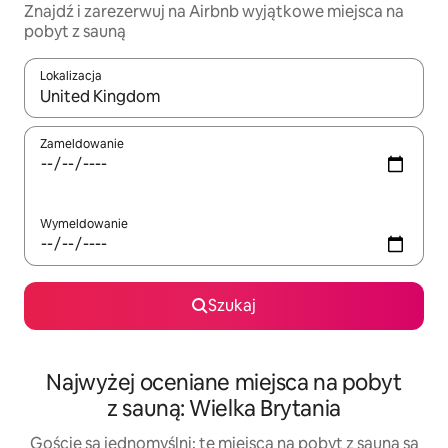
Znajdź i zarezerwuj na Airbnb wyjątkowe miejsca na
pobyt z sauną
Lokalizacja
Gdy wyniki będą dostępne, możesz poruszać się po nich za pom
Zameldowanie
Wymeldowanie
Szukaj
Najwyżej oceniane miejsca na pobyt
z sauną: Wielka Brytania
Goście są jednomyślni: te miejsca na pobyt z sauną są