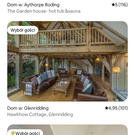
Dom w: Aythorpe Roding
Średnia ocen
5 (116)
The Garden house- hot tub &sauna
Wybór gości
Wybór gości
Dom w: Glenridding
Średnia ocena: 
4,95 (101)
Hawkhow Cottage, Glenridding
Wybór gości