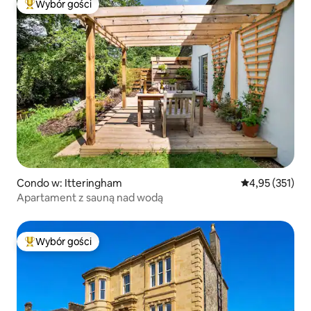
Wybór gości
Najpopularniejsze z kategorii Wybór gości
Condo w: Itteringham
Średnia ocena: 
4,95 (351)
Apartament z sauną nad wodą
Wybór gości
Najpopularniejsze z kategorii Wybór gości