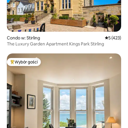
Condo w: Stirling
Średnia ocen
5 (423)
The Luxury Garden Apartment Kings Park Stirling
Wybór gości
Najpopularniejsze z kategorii Wybór gości