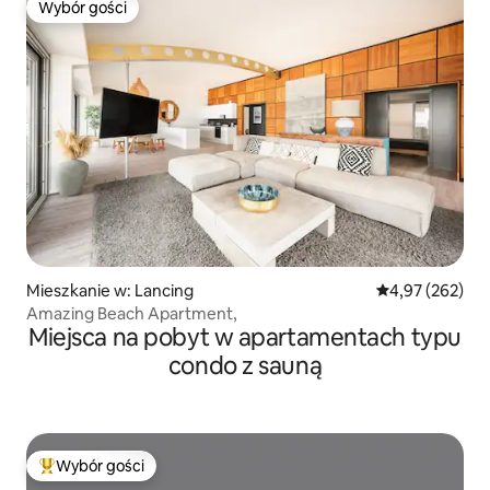
Wybór gości
Wybór gości
Mieszkanie w: Lancing
Średnia ocena: 
4,97 (262)
Amazing Beach Apartment,
Miejsca na pobyt w apartamentach typu
condo z sauną
Wybór gości
Najpopularniejsze z kategorii Wybór gości