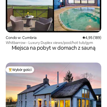
Condo w: Cumbria
Średnia ocena: 
4,95 (189)
Whitbarrow - Luxury Duplex views/pool/hot tub/gym
Miejsca na pobyt w domach z sauną
Wybór gości
Najpopularniejsze z kategorii Wybór gości