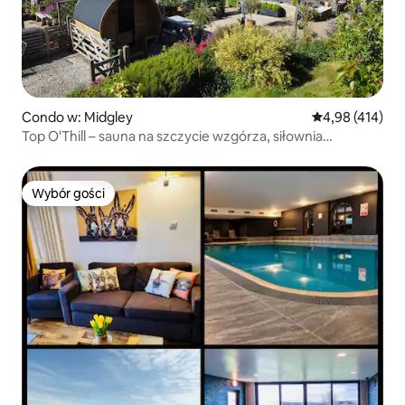
Condo w: Midgley
Średnia ocena: 
4,98 (414)
Top O'Thill – sauna na szczycie wzgórza, siłownia
i wspaniałe widoki.
Wybór gości
Wybór gości