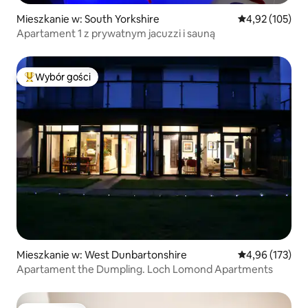
Mieszkanie w: South Yorkshire
Średnia ocena: 
4,92 (105)
Apartament 1 z prywatnym jacuzzi i sauną
Wybór gości
Najpopularniejsze z kategorii Wybór gości
Mieszkanie w: West Dunbartonshire
Średnia ocena: 
4,96 (173)
Apartament the Dumpling. Loch Lomond Apartments