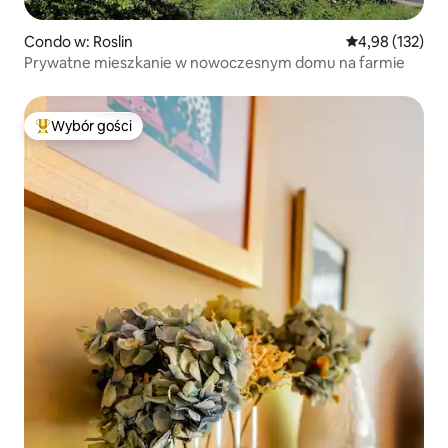
Condo w: Roslin
Średnia ocena: 
4,98 (132)
Prywatne mieszkanie w nowoczesnym domu na farmie
Wybór gości
Najpopularniejsze z kategorii Wybór gości