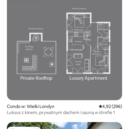
Condo w: Wielki Londyn
Średnia ocena: 
4,92 (296)
Luksus z kinem, prywatnym dachem i sauną w strefie 1