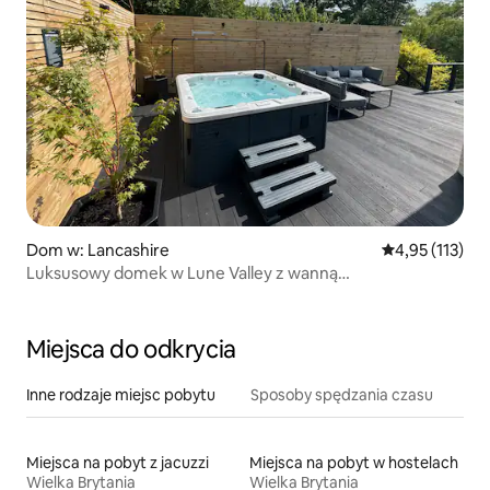
Dom w: Lancashire
Średnia ocena: 
4,95 (113)
Luksusowy domek w Lune Valley z wanną
z hydromasażem i sauną
Miejsca do odkrycia
Inne rodzaje miejsc pobytu
Sposoby spędzania czasu
Miejsca na pobyt z jacuzzi
Miejsca na pobyt w hostelach
Wielka Brytania
Wielka Brytania