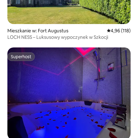
Mieszkanie w: Fort Augustus
Średnia ocena: 
4,96 (118)
LOCH NESS – Luksusowy wypoczynek w Szkocji
Superhost
Superhost