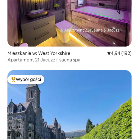
Mieszkanie w: West Yorkshire
Średnia ocena: 
4,94 (192)
Apartament 21 Jacuzzi i sauna spa
Wybór gości
Najpopularniejsze z kategorii Wybór gości