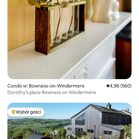
Condo w: Bowness-on-Windermere
Średnia ocena: 4
4,96 (560)
Dorothy's place Bowness on Windermere
Wybór gości
Najpopularniejsze z kategorii Wybór gości