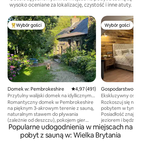
wysoko oceniane za lokalizację, czystość i inne atuty.
Wybór gości
Wybór gości
Najpopularniejsze z kategorii Wybór gości
Wybór gości
Domek w: Pembrokeshire
Średnia ocena: 4,97 na 5, liczba 
4,97 (491)
Gospodarstwo agr
czne w: Essex
Przytulny walijski domek na idyllicznym
Ekskluzywny ośr
3-akrowym terenie
nad prywatnym je
Romantyczny domek w Pembrokeshire
Rozkoszuj się na
na pięknym 3-akrowym terenie z sauną,
pobytem w tym e
naturalnym stawem do pływania
Posiadłość znajdu
(zależnie od deszczu), pokojem gier
jeziorem i będzie
Popularne udogodnienia w miejscach na
i kajakami. Spacery po wzgórzach tuż za
czego potrzebujesz
progiem, wspaniałe plaże i spacery po
błogim wypoczynk
pobyt z sauną w: Wielka Brytania
klifach w pobliżu. Podziwiaj gwiazdy
krótkiego spaceru 