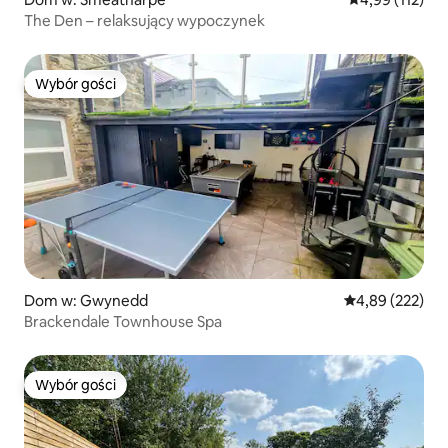
The Den – relaksujący wypoczynek
Wybór gości
Wybór gości
Dom w: Gwynedd
Średnia ocena: 
4,89 (222)
Brackendale Townhouse Spa
Wybór gości
Wybór gości