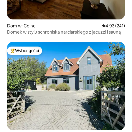
Dom w: Colne
Średnia ocena: 
4,93 (241)
Domek w stylu schroniska narciarskiego z jacuzzi i sauną
Wybór gości
Najpopularniejsze z kategorii Wybór gości