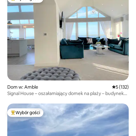
Najpopularniejsze z kategorii Wybór gości
Dom w: Amble
Średnia ocen
5 (132)
Signal House – oszałamiający domek na plaży – budynek
z 2020 roku
Wybór gości
Najpopularniejsze z kategorii Wybór gości