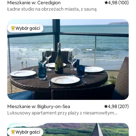
Mieszkanie w: Ceredigion
Średnia ocena: 
4,98 (100)
Ładne studio na obrzeżach miasta, z sauną
Wybór gości
Najpopularniejsze z kategorii Wybór gości
Mieszkanie w: Bigbury-on-Sea
Średnia ocena: 
4,98 (207)
Luksusowy apartament przy plaży z niesamowitym
widokiem
Wybór gości
Najpopularniejsze z kategorii Wybór gości