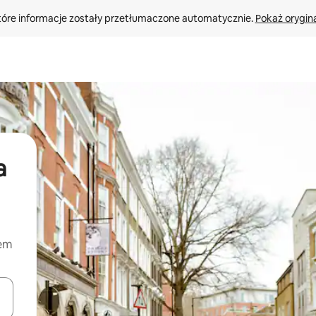
tóre informacje zostały przetłumaczone automatycznie. 
Pokaż orygina
a
nem
o nich za pomocą klawiszy strzałek w górę i w dół lub przeglądać j