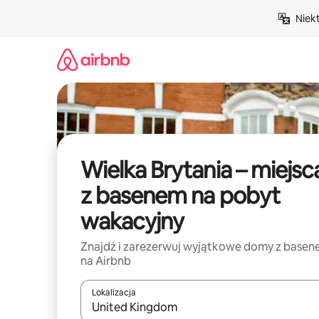
Przejdź
Niek
do
treści
Wielka Brytania – miejsc
z basenem na pobyt
wakacyjny
Znajdź i zarezerwuj wyjątkowe domy z base
na Airbnb
Lokalizacja
Gdy wyniki będą dostępne, możesz poruszać się p