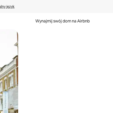
lny język
Wynajmij swój dom na Airbnb
e za pomocą gestów dotykowych lub przesuwania.