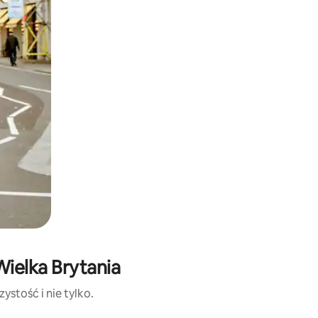
ielka Brytania
stość i nie tylko.