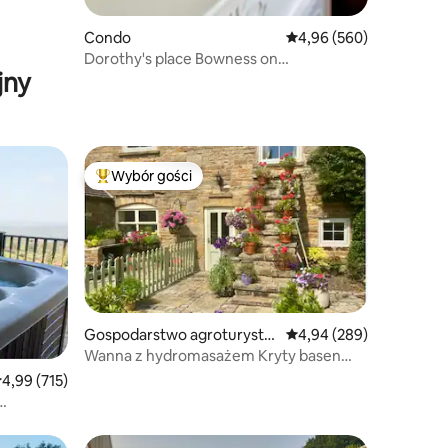
Condo
Średnia ocena: 4,96 na 5
4,96 (560)
Dorothy's place Bowness on
jny
Windermere
Wybór gości
Wybór gości
Najpopularniejsze z kategorii Wybór gości
Gospodarstwo agroturysty
Średnia ocena: 4,94 na 5
4,94 (289)
czne
Wanna z hydromasażem Kryty basen
Peak Park 15 min Alton Towers
rednia ocena: 4,99 na 5, liczba recenzji: 715
4,99 (715)