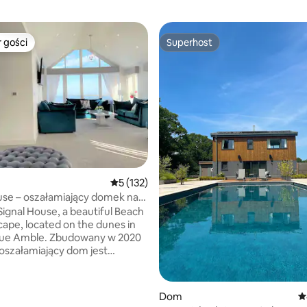
 gości
Superhost
arniejsze z kategorii Wybór gości
Superhost
Średnia ocena: 5 na 5, liczba recenzji: 132
5 (132)
use – oszałamiający domek na
udynek z 2020 roku
Signal House, a beautiful Beach
ape, located on the dunes in
que Amble. Zbudowany w 2020
 oszałamiający dom jest
 połączeniem nowoczesnego
nadmorskiego uroku. Signal
eruje spokojny wypoczynek
, liczba recenzji: 175
Dom
Ś
jącymi dech w piersiach