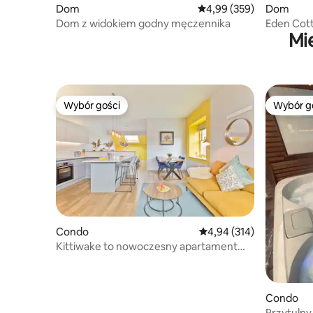
Dom
Średnia ocena: 4,99 na 5,
4,99 (359)
Dom
Dom z widokiem godny męczennika
Eden Cott
Mi
Wybór gości
Wybór g
Wybór gości
Wybór g
Condo
Średnia ocena: 4,94 na 5
4,94 (314)
Kittiwake to nowoczesny apartament
typu studio z 1 sypialnią
Condo
Przytulny