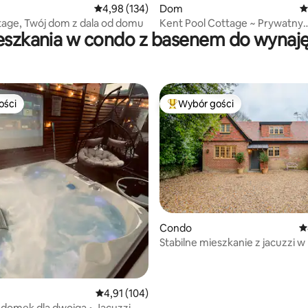
 liczba recenzji: 359
Średnia ocena: 4,98 na 5, liczba recenzji: 134
4,98 (134)
Dom
Ś
age, Twój dom z dala od domu
Kent Pool Cottage ~ Prywatny
eszkania w condo z basenem do wynaję
podgrzewany basen kryty
ości
Wybór gości
ości
Najpopularniejsze z kategorii 
, liczba recenzji: 314
Condo
Ś
Stabilne mieszkanie z jacuzzi w
Winchester
Średnia ocena: 4,91 na 5, liczba recenzji: 104
4,91 (104)
 domek dla dwojga • Jacuzzi