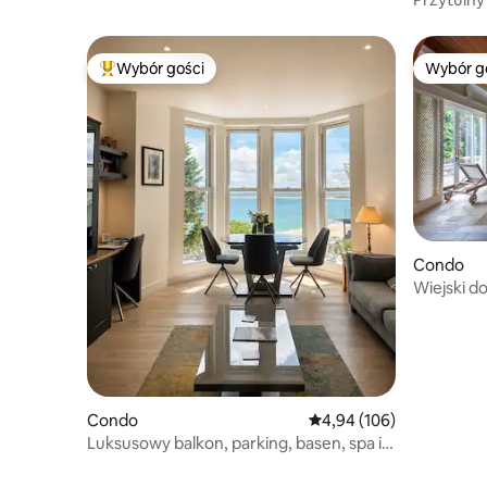
i kino na
Wybór gości
Wybór g
Najpopularniejsze z kategorii Wybór gości
Wybór g
Condo
Wiejski 
ofertą re
Condo
Średnia ocena: 4,94 na 5
4,94 (106)
Luksusowy balkon, parking, basen, spa i
siłownia