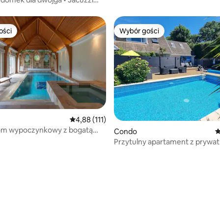
 świeżym powietrzu
ości
Wybór gości
ości
Wybór gości
Średnia ocena: 4,88 na 5, liczba recenzji: 111
4,88 (111)
dom wypoczynkowy z bogatą
Condo
Ś
kreacyjną
Przytulny apartament z prywa
basenem w pobliżu Tenby
, liczba recenzji: 106