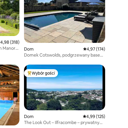
rednia ocena: 4,98 na 5, liczba recenzji: 318
4,98 (318)
n Manor
Dom
Średnia ocena: 4,97 na 5
4,97 (174)
Domek Cotswolds, podgrzewany basen,
widok na Tithe Barn
Wybór gości
Wybór gości
Najpopularniejsze z kategorii Wybór gości
Dom
Średnia ocena: 4,99 na 5
4,99 (125)
The Look Out – Ilfracombe – prywatny
basen kryty