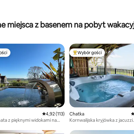
ne miejsca z basenem na pobyt wakacy
ości
Wybór gości
ości
Najpopularniejsze z kategorii 
, liczba recenzji: 129
Średnia ocena: 4,92 na 5, liczba recenzji: 113
4,92 (113)
Chatka
Ś
ata z pięknymi widokami na
Kornwalijska kryjówka z jacuzzi
w zachwycającej lokalizacji