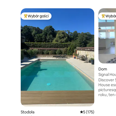
Wybór gości
Wybór
Najpopularniejsze z kategorii Wybór gości
Najpopul
Dom
Signal Ho
plaży – b
Discover 
House esc
pictures
roku, ten
idealnym
wystroju i 
House of
Stodoła
Średnia ocena: 5 na 5
5 (175)
z zapiera