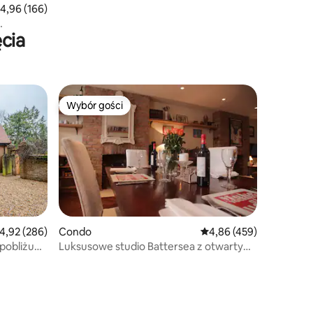
rednia ocena: 4,96 na 5, liczba recenzji: 166
4,96 (166)
cia
Wybór gości
Wybór gości
Wybór gości
rednia ocena: 4,92 na 5, liczba recenzji: 286
4,92 (286)
Condo
Średnia ocena: 4,86 na 5
4,86 (459)
 pobliżu
Luksusowe studio Battersea z otwartym
ogniem, w pobliżu parku