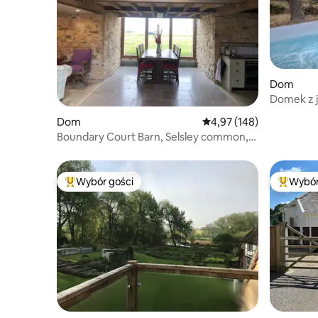
Dom
Domek z j
oraz wod
Dom
Średnia ocena: 4,97 na 5
4,97 (148)
Boundary Court Barn, Selsley common,
Stroud
Wybór gości
Wybór
Najpopularniejsze z kategorii Wybór gości
Najpopul