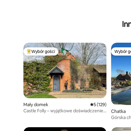
In
Wybór gości
Wybór g
Najpopularniejsze z kategorii Wybór gości
Wybór g
Mały domek
Średnia ocena: 5 na 5
5 (129)
Castle Folly – wyjątkowe doświadczenie
Chatka
dla dwojga
Górska ch
stoki Tor