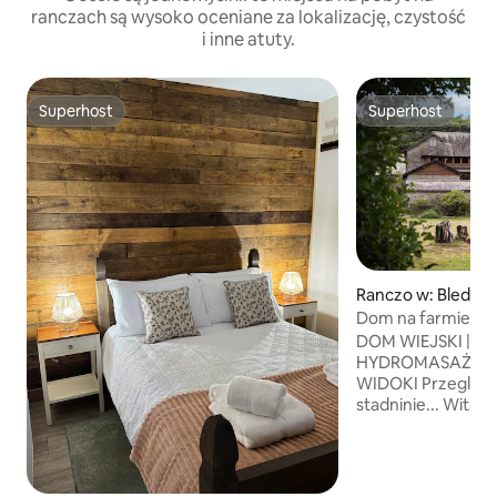
ranczach są wysoko oceniane za lokalizację, czystość
i inne atuty.
Superhost
Superhost
Superhost
Superhost
Ranczo w: Bleddfa
Dom na farmie ko
DOM WIEJSKI | W
HYDROMASAŻEM |
WIDOKI Przegląd domu na farmie
stadninie... Witamy w Stud Farm House,
oszałamiającej pos
z 9 sypialniami, i
spotkania rodzinne
i grupowe wypady.