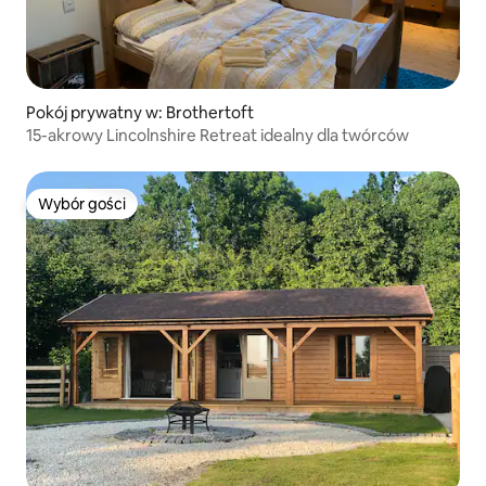
Pokój prywatny w: Brothertoft
15-akrowy Lincolnshire Retreat idealny dla twórców
Wybór gości
Wybór gości