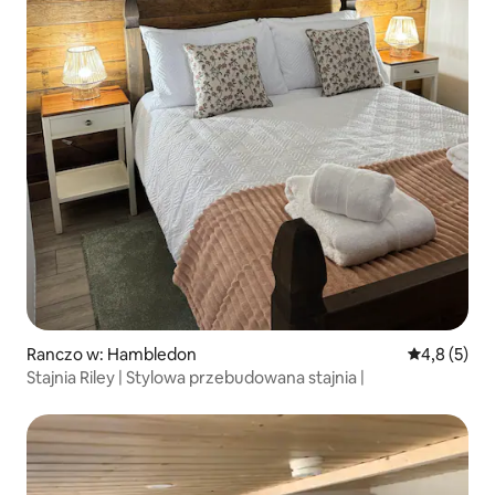
Ranczo w: Hambledon
Średnia ocen
4,8 (5)
Stajnia Riley | Stylowa przebudowana stajnia |