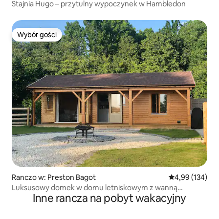
Stajnia Hugo – przytulny wypoczynek w Hambledon
Wybór gości
Wybór gości
Ranczo w: Preston Bagot
Średnia ocena: 
4,99 (134)
Luksusowy domek w domu letniskowym z wanną
Inne rancza na pobyt wakacyjny
z hydromasażem