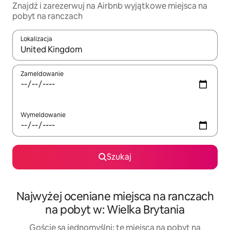
Znajdź i zarezerwuj na Airbnb wyjątkowe miejsca na
pobyt na ranczach
Lokalizacja
Gdy wyniki będą dostępne, możesz poruszać się po nich za pom
Zameldowanie
Wymeldowanie
Szukaj
Najwyżej oceniane miejsca na ranczach
na pobyt w: Wielka Brytania
Goście są jednomyślni: te miejsca na pobyt na