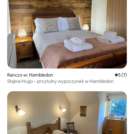
Ranczo w: Hambledon
Średnia oc
5 (7)
Stajnia Hugo – przytulny wypoczynek w Hambledon