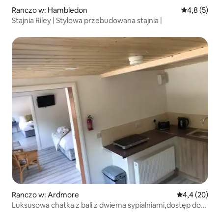
Ranczo w: Hambledon
Średnia ocen
4,8 (5)
Stajnia Riley | Stylowa przebudowana stajnia |
Ranczo w: Ardmore
Średnia ocena
4,4 (20)
Luksusowa chatka z bali z dwiema sypialniami,dostęp do
jacuzzi