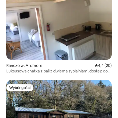
Ranczo w: Ardmore
Średnia ocena
4,4 (20)
Luksusowa chatka z bali z dwiema sypialniami,dostęp do
jacuzzi
Wybór gości
Wybór gości