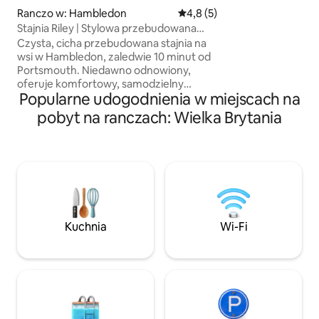
i pięknie zaproje
Ranczo w: Hambledon
Średnia ocena: 4,8 na 5, liczb
4,8 (5)
położona w zapier
Stajnia Riley | Stylowa przebudowana
w piersiach walijsk
stajnia |
Czysta, cicha przebudowana stajnia na
wszystko, czego p
wsi w Hambledon, zaledwie 10 minut od
spędzić niezapomn
Portsmouth. Niedawno odnowiony,
komfort, relaks i 
oferuje komfortowy, samodzielny
w wyjątkowym otoczeniu
Popularne udogodnienia w miejscach na
pobyt, idealny dla wykonawców,
znajdziesz dziewi
profesjonalistów lub par. W pełni
pobyt na ranczach: Wielka Brytania
urządzonych sypial
wyposażona kuchnia, Wi-Fi, część
dzienna i prywatne miejsce postojowe.
Położony w spokojnej, wiejskiej okolicy
w pobliżu winnicy Hambledon Vineyard
i parku narodowego South Downs.
Miejsce idealne na relaks, niezależnie od
tego, czy pracujesz w okolicy, czy ją
odwiedzasz. Niezawodne
Kuchnia
Wi-Fi
zakwaterowanie ze wszystkim, czego
potrzebujesz na krótki lub dłuższy
pobyt.