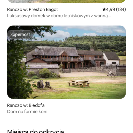
Ranczo w: Preston Bagot
Średnia ocena: 
4,99 (134)
Luksusowy domek w domu letniskowym z wanną
z hydromasażem
Superhost
Superhost
Ranczo w: Bleddfa
Dom na farmie koni
Miejsca do odkrycia