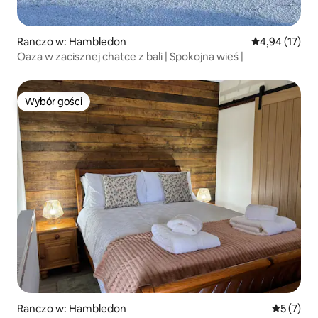
Ranczo w: Hambledon
Średnia ocena:
4,94 (17)
Oaza w zacisznej chatce z bali | Spokojna wieś |
Wybór gości
Wybór gości
Ranczo w: Hambledon
Średnia oc
5 (7)