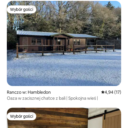
Wybór gości
Wybór gości
Ranczo w: Hambledon
Średnia ocena:
4,94 (17)
Oaza w zacisznej chatce z bali | Spokojna wieś |
Wybór gości
Wybór gości