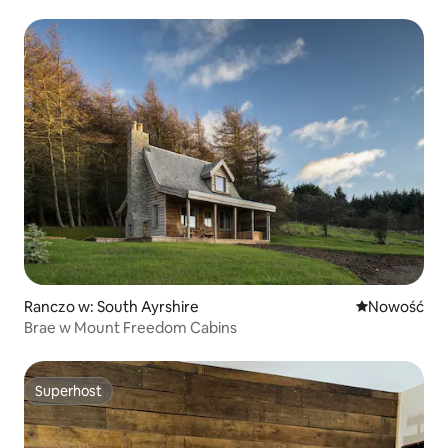
Ranczo w: South Ayrshire
Nowe miejsc
Nowość
Brae w Mount Freedom Cabins
Superhost
Superhost