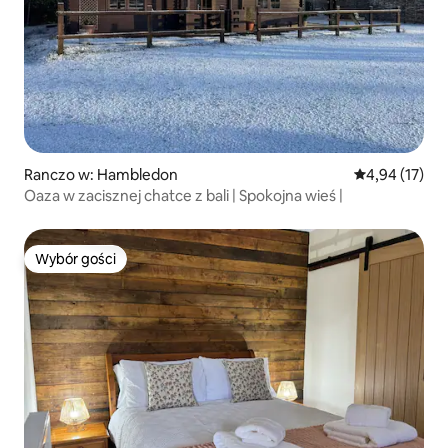
Ranczo w: Hambledon
Średnia ocena:
4,94 (17)
Oaza w zacisznej chatce z bali | Spokojna wieś |
Wybór gości
Wybór gości