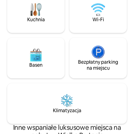
beautiful, where luxury and playfulness
specifically for la
combine into one superbly spacious
entertaining, joy, 
package.
fun!
Kuchnia
Wi-Fi
Bezpłatny parking
Basen
na miejscu
Klimatyzacja
Inne wspaniałe luksusowe miejsca na