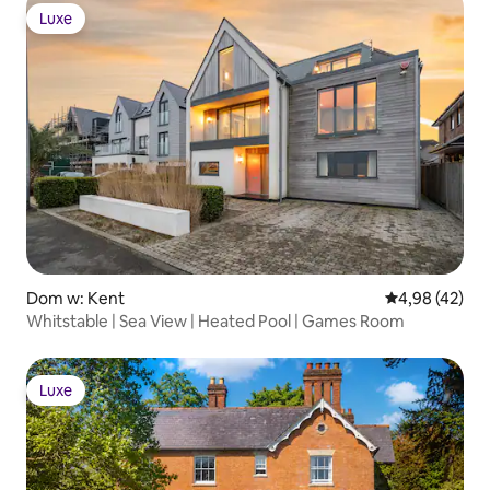
Luxe
Luxe
Dom w: Kent
Średnia ocena:
4,98 (42)
Whitstable | Sea View | Heated Pool | Games Room
Luxe
Luxe