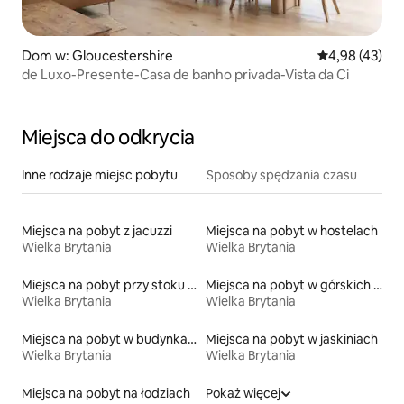
Dom w: Gloucestershire
Średnia ocena:
4,98 (43)
de Luxo-Presente-Casa de banho privada-Vista da Ci
Miejsca do odkrycia
Inne rodzaje miejsc pobytu
Sposoby spędzania czasu
Miejsca na pobyt z jacuzzi
Miejsca na pobyt w hostelach
Wielka Brytania
Wielka Brytania
Miejsca na pobyt przy stoku narciarskim
Miejsca na pobyt w górskich chatach
Wielka Brytania
Wielka Brytania
Miejsca na pobyt w budynkach sakralnych
Miejsca na pobyt w jaskiniach
Wielka Brytania
Wielka Brytania
Miejsca na pobyt na łodziach
Pokaż więcej