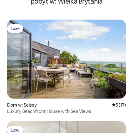
pobyt w: Wielka Brytania
Luxe
Luxe
Dom w: Selsey
Średnia oce
5 (17)
Luxury Beachfront House with Sea Views
Luxe
Luxe