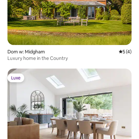
Dom w: Midgham
Średnia oc
5 (4)
Luxury home in the Country
Luxe
Luxe