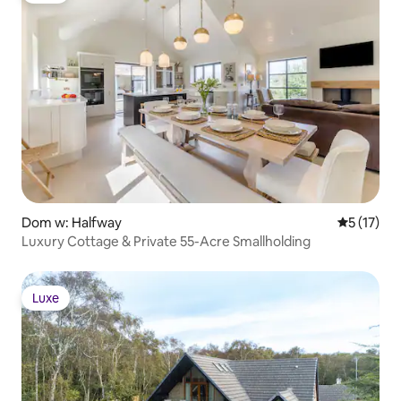
Dom w: Halfway
Średnia oce
5 (17)
Luxury Cottage & Private 55-Acre Smallholding
Luxe
Luxe