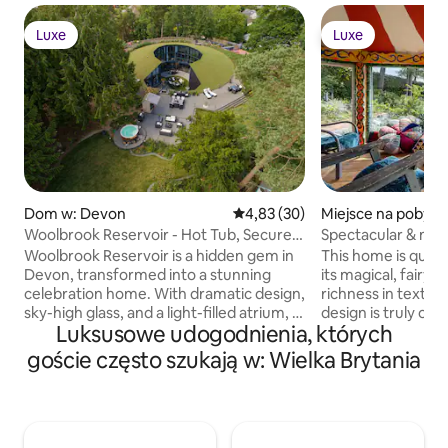
Luxe
Luxe
Luxe
Luxe
Dom w: Devon
Średnia ocena: 4,83 na 5, liczba
4,83 (30)
Miejsce na pobyt 
Woolbrook Reservoir - Hot Tub, Secure
Spectacular & mag
Parking
Dartmoor!
Woolbrook Reservoir is a hidden gem in
This home is quite
Devon, transformed into a stunning
its magical, fairyta
celebration home. With dramatic design,
richness in texture
sky-high glass, and a light-filled atrium, it
design is truly one
Luksusowe udogodnienia, których
blends luxury with playfulness. Hot Tub
the end of a long d
Free Wi-Fi Secure Parking Enclosed
extraordinary and
goście często szukają w: Wielka Brytania
Garden Woodburner 5km from a
set in a private, e
Coastal Path & Beach BBQ Games Room
enjoys far-reachin
EV Charging Point Family Friendly This is
short walk to the
a celebration home like none other;
endless exploration
uniquely designed and jaw-droppingly
imaginatively and 