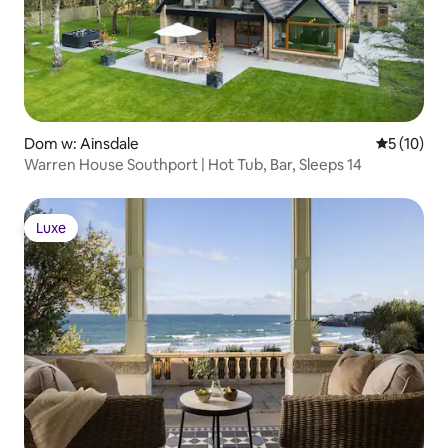
Dom w: Ainsdale
Średnia oce
5 (10)
Warren House Southport | Hot Tub, Bar, Sleeps 14
Luxe
Luxe