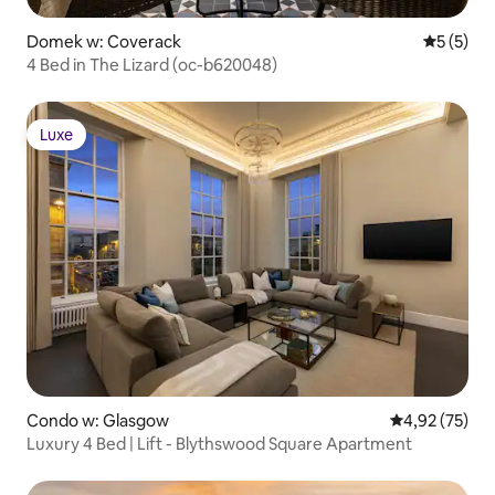
Domek w: Coverack
Średnia oc
5 (5)
4 Bed in The Lizard (oc-b620048)
Luxe
Luxe
Condo w: Glasgow
Średnia ocena:
4,92 (75)
Luxury 4 Bed | Lift - Blythswood Square Apartment