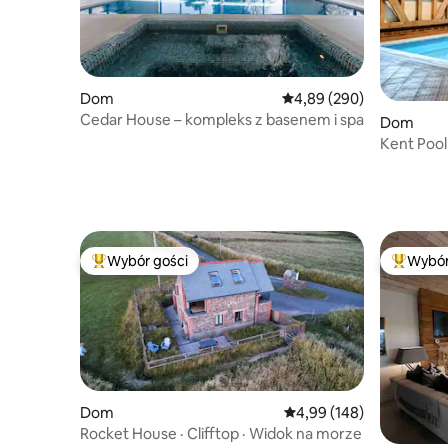
Dom
Średnia ocena: 4,89 na 5,
4,89 (290)
Cedar House – kompleks z basenem i spa
Dom
Kent Pool
podgrzew
Wybór gości
Wybór
Najpopularniejsze z kategorii Wybór gości
Najpopul
Dom
Średnia ocena: 4,99 na 5
4,99 (148)
Rocket House · Clifftop · Widok na morze