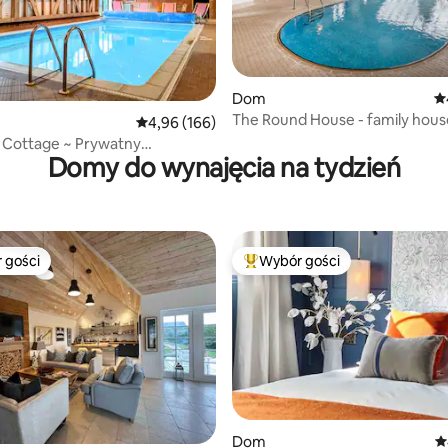
 liczba recenzji: 290
Dom
Śr
The Round House - family hous
Średnia ocena: 4,96 na 5, liczba recenzji: 166
4,96 (166)
indoor pool
 Cottage ~ Prywatny
Domy do wynajęcia na tydzień
any basen kryty
 gości
Wybór gości
arniejsze z kategorii Wybór gości
Najpopularniejsze z kategorii 
, liczba recenzji: 148
Dom
Ś