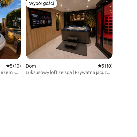
Wybór gości
Wybór gości
Wybór gości
Średnia ocena: 5 na 5, liczba recenzji: 10
5 (10)
Dom
Średnia ocena: 5 na
5 (10)
zeżem ·
Luksusowy loft ze spa | Prywatna jacuzzi
ęp do
i sauna w pomieszczeniu