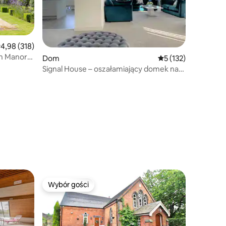
rednia ocena: 4,98 na 5, liczba recenzji: 318
4,98 (318)
n Manor
Dom
Średnia ocena: 5 na 
5 (132)
Signal House – oszałamiający domek na
plaży – budynek z 2020 roku
Wybór gości
Wybór gości