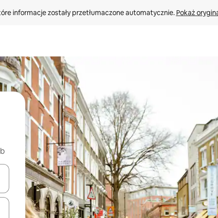
tóre informacje zostały przetłumaczone automatycznie. 
Pokaż orygina
nb
o nich za pomocą klawiszy strzałek w górę i w dół lub przeglądać j