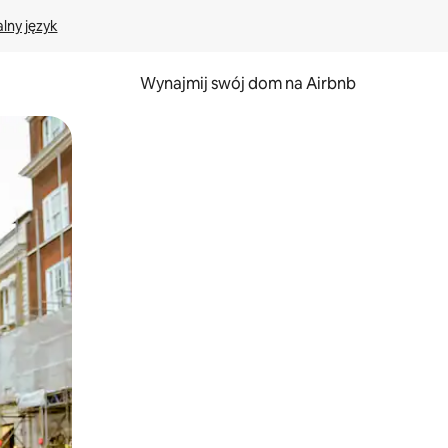
lny język
Wynajmij swój dom na Airbnb
e za pomocą gestów dotykowych lub przesuwania.