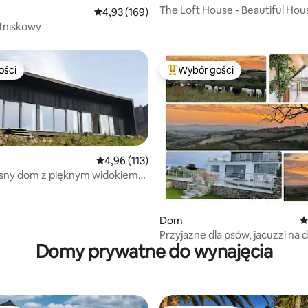
The Loft House - Beautiful Hous
Średnia ocena: 4,93 na 5, liczba recenzji: 169
4,93 (169)
Location
tniskowy
ości
Wybór gości
ości
Najpopularniejsze z kategorii 
Średnia ocena: 4,96 na 5, liczba recenzji: 113
4,96 (113)
ny dom z pięknym widokiem
 Eigg
 liczba recenzji: 387
Dom
Ś
Przyjazne dla psów, jacuzzi na 
Domy prywatne do wynajęcia
panoramiczne widoki.