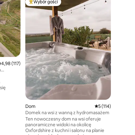
Wybór gości
Wybór
Wybór gości
Najpopularniejsze z kategorii Wybór gości
Najpopu
Iconic Be
House, L
The Watc
na plaży 
odrestau
morskiego
kiedyś s
przez Sol
elemento
piecykow
przy okn
rednia ocena: 4,98 na 5, liczba recenzji: 117
4,98 (117)
Wight, je
„kultowe 
h
i „idealn
Przyjazne
a
dwóch osó
się
przyjaciół
że,
e niebo.
Dom
Średnia ocena: 5 na 
5 (114)
trefie
Domek na wsi z wanną z hydromasażem
 się
Ten nowoczesny dom na wsi oferuje
 tuż za
panoramiczne widoki na okolicę
uj się
Oxfordshire z kuchni i salonu na planie
 zachodem