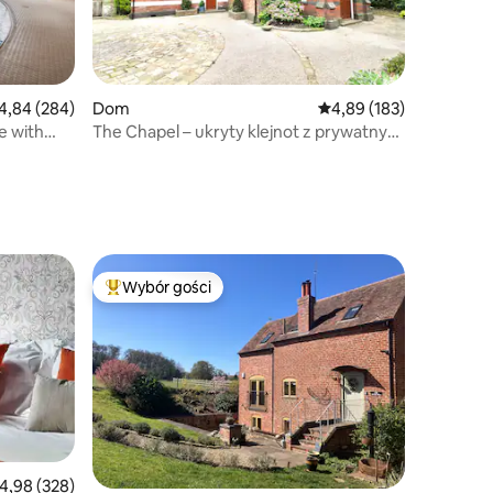
ednia ocena: 4,84 na 5, liczba recenzji: 284
4,84 (284)
Dom
Średnia ocena: 4,89 na 5
4,89 (183)
e with
The Chapel – ukryty klejnot z prywatnym
basenem i barem
Wybór gości
Wybór gości
Najpopularniejsze z kategorii Wybór gości
rednia ocena: 4,98 na 5, liczba recenzji: 328
4,98 (328)