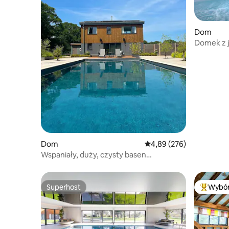
Dom
Domek z j
oraz wod
Dom
Średnia ocena: 4,89 na 5,
4,89 (276)
Wspaniały, duży, czysty basen
z podgrzewaną wodą i widokiem na
okolicę
Superhost
Wybór
Superhost
Najpopul