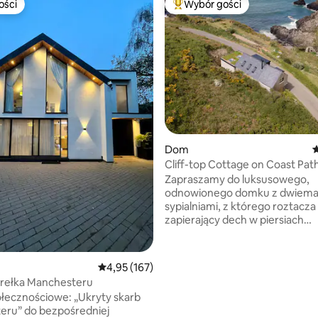
ości
Wybór gości
ości
Najpopularniejsze z kategorii 
Dom
Ś
Cliff-top Cottage on Coast Pat
w/Panoramic Views
Zapraszamy do luksusowego,
odnowionego domku z dwiem
sypialniami, z którego roztacza 
zapierający dech w piersiach
panoramiczny widok na wybrze
zachody słońca i rozgwieżdżon
Dzięki doskonałej lokalizacji w s
, liczba recenzji: 132
Średnia ocena: 4,95 na 5, liczba recenzji: 167
4,95 (167)
ciemnego nieba możesz cieszyć
erełka Manchesteru
pustą plażą i nadmorską ścieżką
łecznościowe: „Ukryty skarb
progiem. Podziwiaj fale i zrelaks
eru” do bezpośredniej
przy kominku lub delektuj się