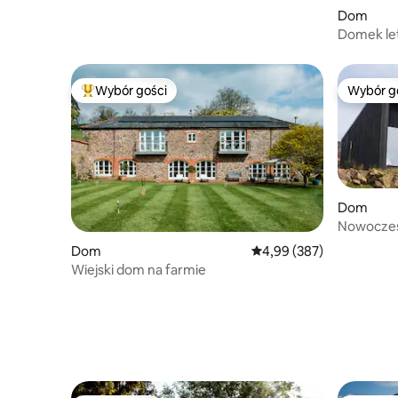
Dom
Domek le
Wybór gości
Wybór g
Najpopularniejsze z kategorii Wybór gości
Wybór g
Dom
Nowoczes
na Isle of
Dom
Średnia ocena: 4,99 na 5,
4,99 (387)
Wiejski dom na farmie