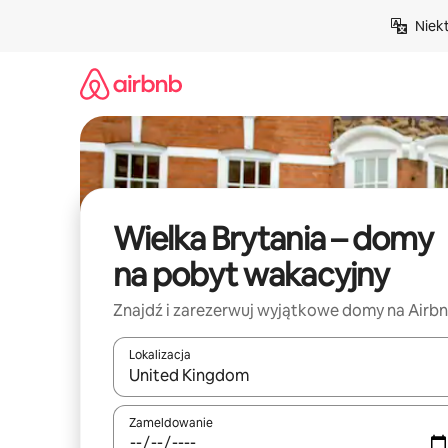
Przejdź
Niek
do
treści
Wielka Brytania – domy
na pobyt wakacyjny
Znajdź i zarezerwuj wyjątkowe domy na Airb
Lokalizacja
Gdy wyniki będą dostępne, możesz poruszać się p
Zameldowanie