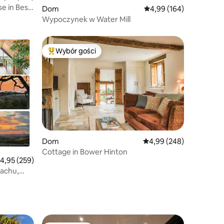
e in Best
Dom
Średnia ocena: 4,99 na 5
4,99 (164)
Wypoczynek w Water Mill
Wybór gości
Wybór gości
Najpopularniejsze z kategorii Wybór gości
Dom
Średnia ocena: 4,99 na 5
4,99 (248)
Cottage in Bower Hinton
rednia ocena: 4,95 na 5, liczba recenzji: 259
4,95 (259)
dachu,