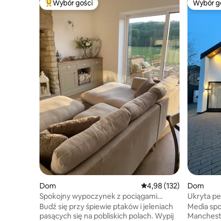
Wybór gości
Wybór g
Najpopularniejsze z kategorii Wybór gości
Wybór g
Dom
Średnia ocena: 4,98 na 5
4,98 (132)
Dom
Spokojny wypoczynek z pociągami
Ukryta p
parowymi i jeleńmi
Budź się przy śpiewie ptaków i jeleniach
Media spo
pasących się na pobliskich polach. Wypij
Manchest