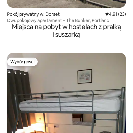
Pokój prywatny w: Dorset
Średnia ocena:
4,91 (23)
Dwupokojowy apartament – The Bunker, Portland
Miejsca na pobyt w hostelach z pralką
i suszarką
Wybór gości
Wybór gości