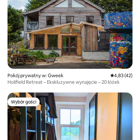
Pokój prywatny w: Gweek
Średnia ocena:
4,83 (42)
Holifield Retreat – Ekskluzywne wynajęcie – 20 łóżek
Wybór gości
Wybór gości