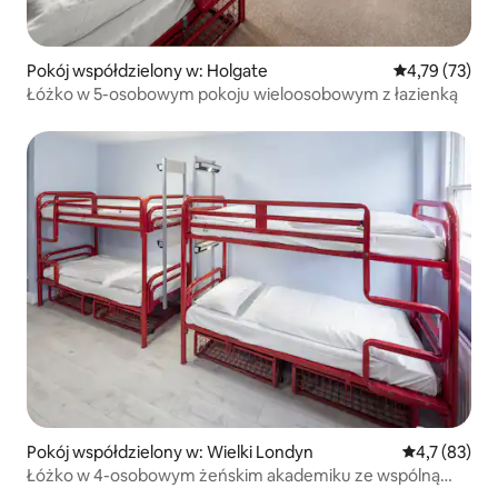
Pokój współdzielony w: Holgate
Średnia ocena:
4,79 (73)
Łóżko w 5-osobowym pokoju wieloosobowym z łazienką
Pokój współdzielony w: Wielki Londyn
Średnia ocena
4,7 (83)
Łóżko w 4-osobowym żeńskim akademiku ze wspólną
łazienką