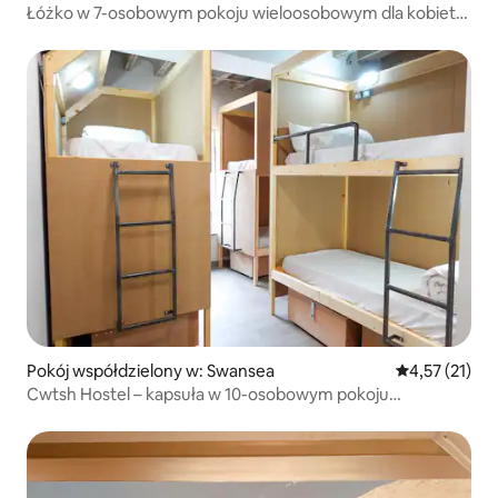
Łóżko w 7-osobowym pokoju wieloosobowym dla kobiet
i mężczyzn
Pokój współdzielony w: Swansea
Średnia ocena:
4,57 (21)
Cwtsh Hostel – kapsuła w 10-osobowym pokoju
wieloosobowym tylko dla kobiet