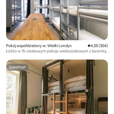
Pokój współdzielony w: Wielki Londyn
Średnia ocena: 
4,55 (304)
Łóżko w 15-osobowym pokoju wieloosobowym z łazienką
Superhost
Superhost