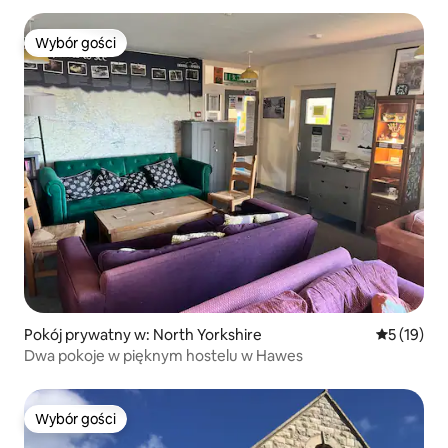
Wybór gości
Wybór gości
Pokój prywatny w: North Yorkshire
Średnia oce
5 (19)
Dwa pokoje w pięknym hostelu w Hawes
Wybór gości
Wybór gości