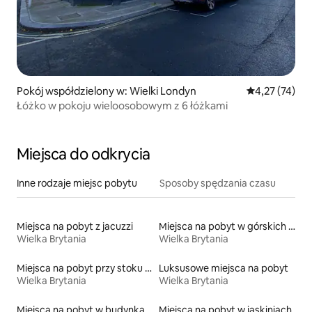
Pokój współdzielony w: Wielki Londyn
Średnia ocena:
4,27 (74)
Łóżko w pokoju wieloosobowym z 6 łóżkami
Miejsca do odkrycia
Inne rodzaje miejsc pobytu
Sposoby spędzania czasu
Miejsca na pobyt z jacuzzi
Miejsca na pobyt w górskich chatach
Wielka Brytania
Wielka Brytania
Miejsca na pobyt przy stoku narciarskim
Luksusowe miejsca na pobyt
Wielka Brytania
Wielka Brytania
Miejsca na pobyt w budynkach sakralnych
Miejsca na pobyt w jaskiniach