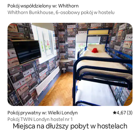
Pokój współdzielony w: Whithorn
Whithorn Bunkhouse, 6-osobowy pokój w hostelu
Pokój prywatny w: Wielki Londyn
Średnia ocena
4,67 (3)
Pokój TWIN Londyn hostel nr 1
Miejsca na dłuższy pobyt w hostelach