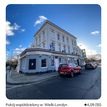
Pokój współdzielony w: Wielki Londyn
Średnia ocena:
4,09 (55)