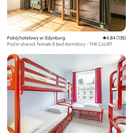
Pokój hotelowy w: Edynburg
Średnia ocena: 
4,84 (135)
Pod in shared, female 8 bed dormitory - THE CoURT