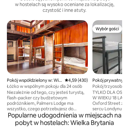
w hostelach są wysoko oceniane za lokalizację,
czystość i inne atuty.
Wybór gości
Wybór gości
Pokój współdzielony w: Wiel
Średnia ocena: 4,59 na 5, liczba 
4,59 (430)
Pokój prywatny w:
ki Londyn
Łóżko w wspólnym pokoju dla 24 osób
Pokój trzyosobow
Niezależnie od tego, czy jesteś turystą,
TYLKO DLA OSÓB
flash-packer czy budżetowym
W WIEKU 18 LAT I
podróżnikiem, Palmers Lodge ma
Oxford Street zna
wszystko, czego potrzebujesz do
sercu Londynu, za
Popularne udogodnienia w miejscach na
jednego z najbardziej wyjątkowych
najbardziej kultow
doświadczeń w Londynie! Łącząc wielki
i rozrywkowej mia
pobyt w hostelach: Wielka Brytania
urok naszej historycznej wiktoriańskiej
jadalni i bezpłatn