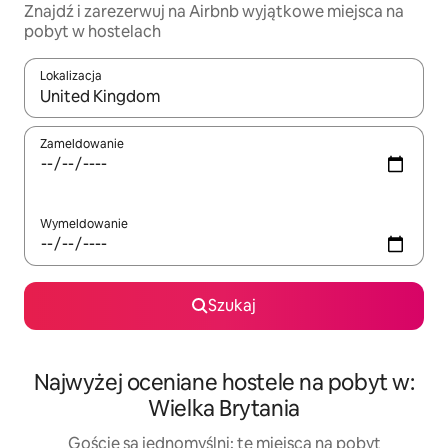
Znajdź i zarezerwuj na Airbnb wyjątkowe miejsca na
pobyt w hostelach
Lokalizacja
Gdy wyniki będą dostępne, możesz poruszać się po nich za pom
Zameldowanie
Wymeldowanie
Szukaj
Najwyżej oceniane hostele na pobyt w:
Wielka Brytania
Goście są jednomyślni: te miejsca na pobyt