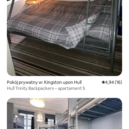
Pokój prywatny w: Kingston upon Hull
Średnia ocena:
4,94 (16)
Hull Trinity Backpackers – apartament 5