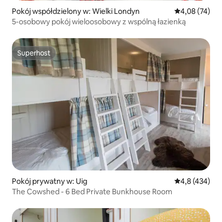
Pokój współdzielony w: Wielki Londyn
Średnia ocena:
4,08 (74)
5-osobowy pokój wieloosobowy z wspólną łazienką
Superhost
Superhost
Pokój prywatny w: Uig
Średnia ocena:
4,8 (434)
The Cowshed - 6 Bed Private Bunkhouse Room