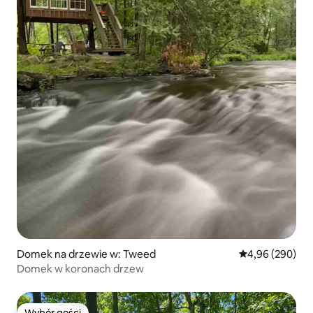
Domek na drzewie w: Tweed
Średnia ocena: 4
4,96 (290)
Domek w koronach drzew