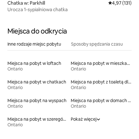
Chatka w: Parkhill
Średnia ocena: 
4,97 (131)
Urocza 1-sypialniowa chatka
Miejsca do odkrycia
Inne rodzaje miejsc pobytu
Sposoby spędzania czasu
Miejsca na pobyt w loftach
Miejsca na pobyt w mieszkaniach typu condo
Ontario
Ontario
Miejsca na pobyt w chatkach
Miejsca na pobyt z toaletą dla osoby z niepełnosprawnością
Ontario
Ontario
Miejsca na pobyt na wyspach
Miejsca na pobyt w domach wakacyjnych
Ontario
Ontario
Miejsca na pobyt w szeregówkach
Pokaż więcej
Ontario