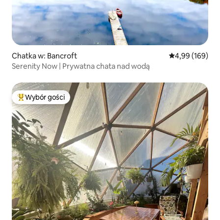
Chatka w: Bancroft
Średnia ocena: 
4,99 (169)
Serenity Now | Prywatna chata nad wodą
Wybór gości
Najpopularniejsze z kategorii Wybór gości