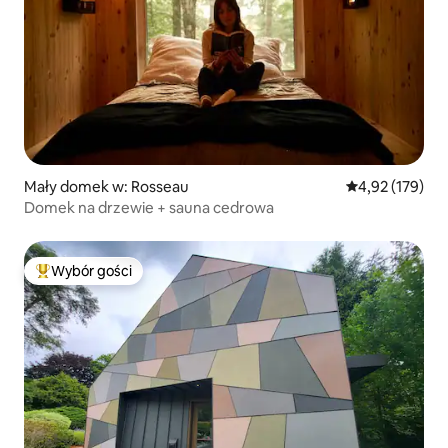
Mały domek w: Rosseau
Średnia ocena: 
4,92 (179)
Domek na drzewie + sauna cedrowa
Wybór gości
Najpopularniejsze z kategorii Wybór gości