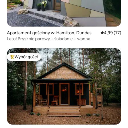
Apartament gościnny w: Hamilton, Dundas
Średnia ocena:
4,99 (77)
Lato! Prysznic parowy + śniadanie + wanna
z hydromasażem na dachu
Wybór gości
Najpopularniejsze z kategorii Wybór gości