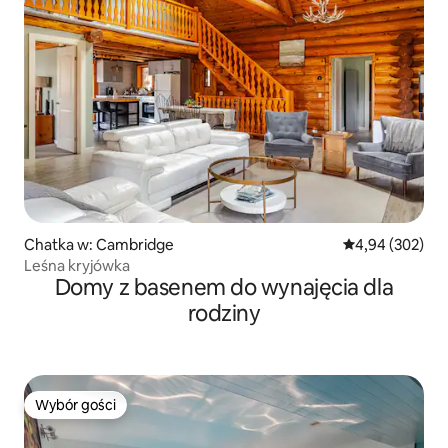
Chatka w: Cambridge
Średnia ocena: 
4,94 (302)
Leśna kryjówka
Domy z basenem do wynajęcia dla
rodziny
Wybór gości
Wybór gości