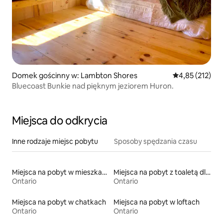
Domek gościnny w: Lambton Shores
Średnia ocena: 
4,85 (212)
Bluecoast Bunkie nad pięknym jeziorem Huron.
Miejsca do odkrycia
Inne rodzaje miejsc pobytu
Sposoby spędzania czasu
Miejsca na pobyt w mieszkaniach typu condo
Miejsca na pobyt z toaletą dla osoby z niepełnosprawnością
Ontario
Ontario
Miejsca na pobyt w chatkach
Miejsca na pobyt w loftach
Ontario
Ontario