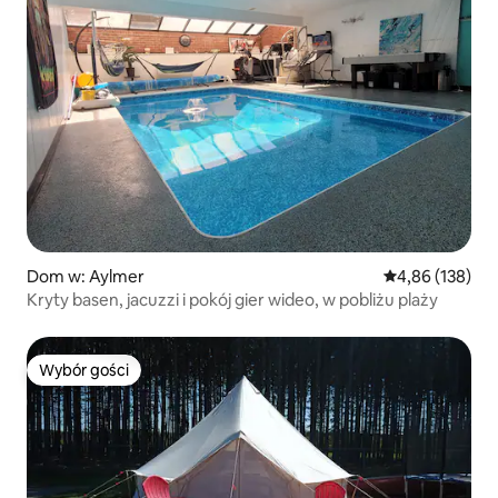
Dom w: Aylmer
Średnia ocena: 
4,86 (138)
Kryty basen, jacuzzi i pokój gier wideo, w pobliżu plaży
Wybór gości
Wybór gości