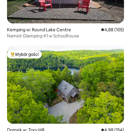
Kemping w: Round Lake Centre
Średnia ocena: 
4,88 (105)
Namiot Glamping #1 w Schoolhouse
Wybór gości
Najpopularniejsze z kategorii Wybór gości
Domek w: Tory Hill
Średnia ocena: 
4,98 (154)