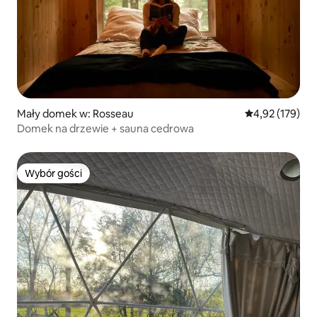
Mały domek w: Rosseau
Średnia ocena: 
4,92 (179)
Domek na drzewie + sauna cedrowa
Wybór gości
Wybór gości