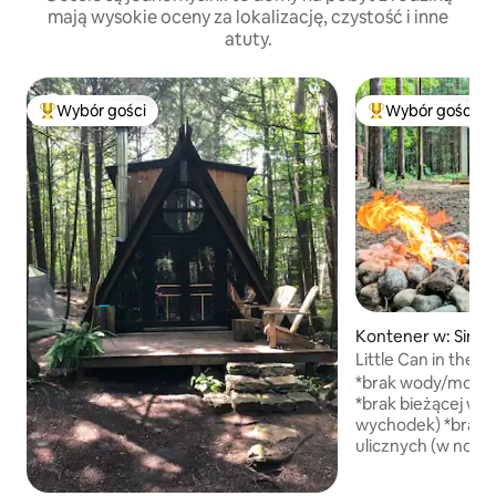
mają wysokie oceny za lokalizację, czystość i inne
atuty.
Wybór gości
Wybór gości
Najpopularniejsze z kategorii Wybór gości
Najpopularniejsze
Kontener w: Simc
Little Can in the P
*brak wody/mocy/e
*brak bieżącej wod
wychodek) *brak W
ulicznych (w nocy 
prześcieradeł, ko
średnie łóżko typ