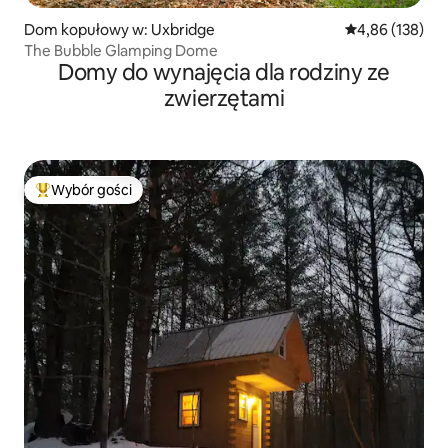
Dom kopułowy w: Uxbridge
Średnia ocena: 
4,86 (138)
The Bubble Glamping Dome
Domy do wynajęcia dla rodziny ze
zwierzętami
Wybór gości
Najpopularniejsze z kategorii Wybór gości