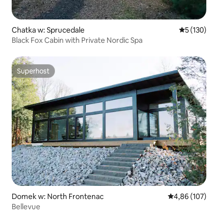
Chatka w: Sprucedale
Średnia ocen
5 (130)
Black Fox Cabin with Private Nordic Spa
Superhost
Superhost
Domek w: North Frontenac
Średnia ocena: 
4,86 (107)
Bellevue