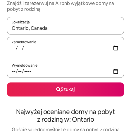
Znajdź i zarezerwuj na Airbnb wyjątkowe domy na
pobyt z rodziną
Lokalizacja
Gdy wyniki będą dostępne, możesz poruszać się po nich za pom
Zameldowanie
Wymeldowanie
Szukaj
Najwyżej oceniane domy na pobyt
z rodziną w: Ontario
Goście są jednomyślni: te domy na pobyt z rodziną