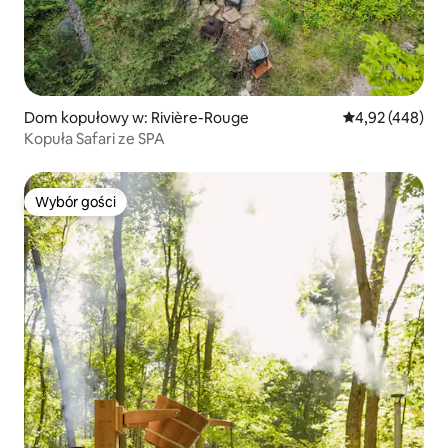
Dom kopułowy w: Rivière-Rouge
Średnia ocena: 
4,92 (448)
Kopuła Safari ze SPA
Wybór gości
Wybór gości