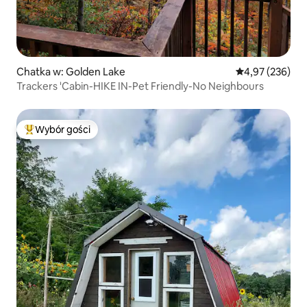
Chatka w: Golden Lake
Średnia ocena: 
4,97 (236)
Trackers 'Cabin-HIKE IN-Pet Friendly-No Neighbours
Wybór gości
Najpopularniejsze z kategorii Wybór gości