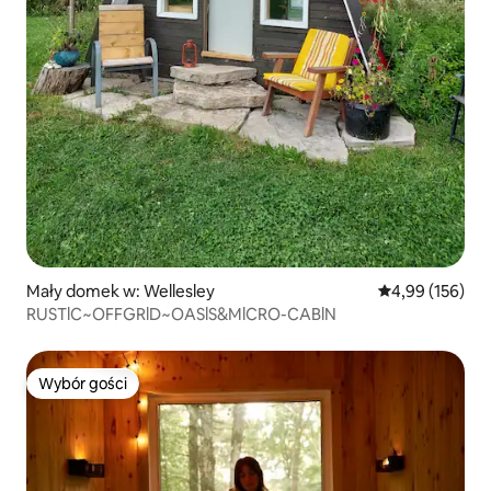
Mały domek w: Wellesley
Średnia ocena: 
4,99 (156)
RUSTlC~OFFGRlD~OASlS&MlCRO-CABlN
Wybór gości
Wybór gości