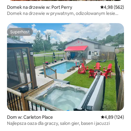
Domek na drzewie w: Port Perry
Średnia ocena: 
4,98 (562)
Domek na drzewie w prywatnym, odizolowanym lesie
(300 akrów)
Superhost
Superhost
Dom w: Carleton Place
Średnia ocena: 
4,89 (124)
Najlepsza oaza dla graczy, salon gier, basen i jacuzzi