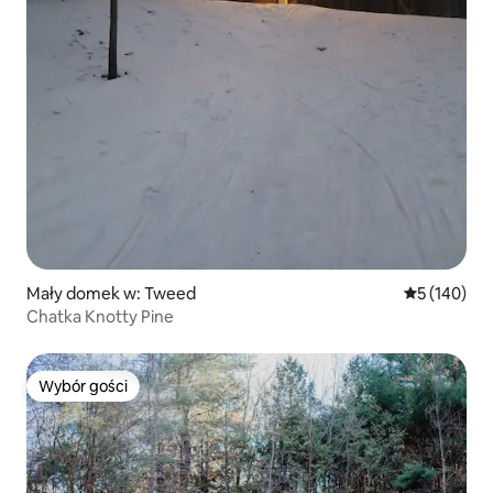
Mały domek w: Tweed
Średnia ocen
5 (140)
Chatka Knotty Pine
Wybór gości
Wybór gości