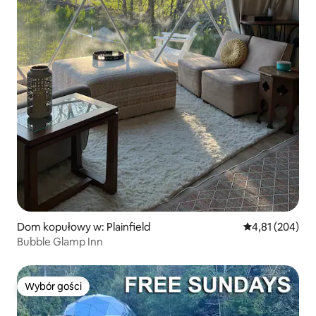
Dom kopułowy w: Plainfield
Średnia ocena: 
4,81 (204)
Bubble Glamp Inn
Wybór gości
Wybór gości