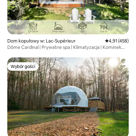
Dom kopułowy w: Lac-Supérieur
Średnia ocena: 
4,91 (458)
Dôme Cardinal | Prywatne spa | Klimatyzacja | Kominek
i grill
Wybór gości
Wybór gości