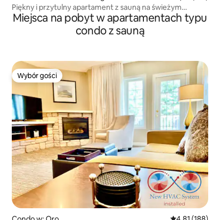
Piękny i przytulny apartament z sauną na świeżym
Miejsca na pobyt w apartamentach typu
powietrzu
condo z sauną
Wybór gości
Wybór gości
Condo w: Oro
Średnia ocena: 
4,81 (188)