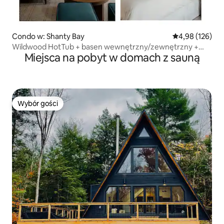
Condo w: Shanty Bay
Średnia ocena: 
4,98 (126)
Wildwood HotTub + basen wewnętrzny/zewnętrzny +
Miejsca na pobyt w domach z sauną
sauna + pokój gier
Wybór gości
Wybór gości