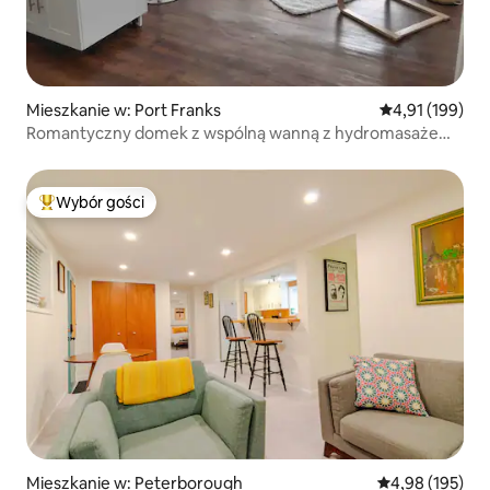
Mieszkanie w: Port Franks
Średnia ocena: 
4,91 (199)
Romantyczny domek z wspólną wanną z hydromasażem
i sauną
Wybór gości
Najpopularniejsze z kategorii Wybór gości
Mieszkanie w: Peterborough
Średnia ocena: 
4,98 (195)