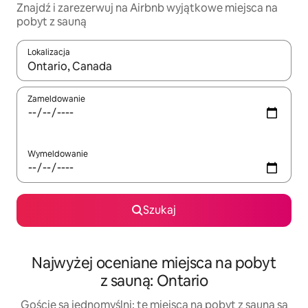
Znajdź i zarezerwuj na Airbnb wyjątkowe miejsca na
pobyt z sauną
Lokalizacja
Gdy wyniki będą dostępne, możesz poruszać się po nich za pom
Zameldowanie
Wymeldowanie
Szukaj
Najwyżej oceniane miejsca na pobyt
z sauną: Ontario
Goście są jednomyślni: te miejsca na pobyt z sauną są