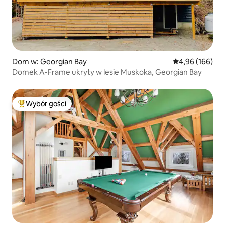
Dom w: Georgian Bay
Średnia ocena: 
4,96 (166)
Domek A-Frame ukryty w lesie Muskoka, Georgian Bay
Wybór gości
Najpopularniejsze z kategorii Wybór gości