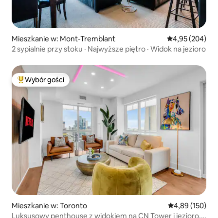
Mieszkanie w: Mont-Tremblant
Średnia ocena: 
4,95 (204)
2 sypialnie przy stoku · Najwyższe piętro · Widok na jezioro
Wybór gości
Najpopularniejsze z kategorii Wybór gości
Mieszkanie w: Toronto
Średnia ocena: 
4,89 (150)
Luksusowy penthouse z widokiem na CN Tower i jezioro,