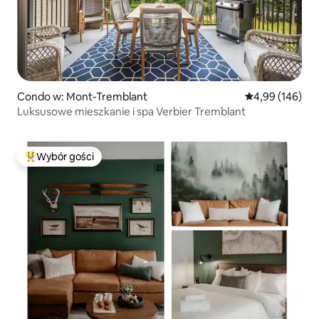
Condo w: Mont-Tremblant
Średnia ocena: 
4,99 (146)
Luksusowe mieszkanie i spa Verbier Tremblant
Wybór gości
Najpopularniejsze z kategorii Wybór gości