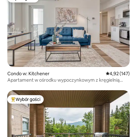
Wybór gości
Condo w: Kitchener
Średnia ocena: 
4,92 (147)
Apartament w ośrodku wypoczynkowym z kręgielnią
i wanną z hydromasażem
Wybór gości
Najpopularniejsze z kategorii Wybór gości