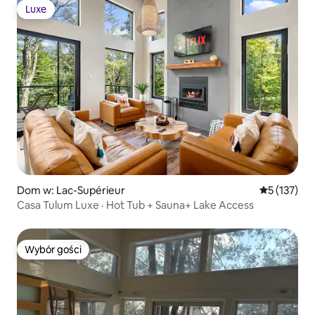
Luxe
Luxe
Dom w: Lac-Supérieur
Średnia ocen
5 (137)
Casa Tulum Luxe · Hot Tub + Sauna+ Lake Access
Wybór gości
Wybór gości