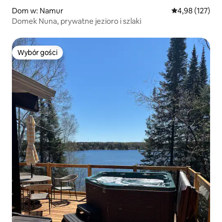
Dom w: Namur
Średnia ocena: 
4,98 (127)
Domek Nuna, prywatne jezioro i szlaki
Wybór gości
Wybór gości