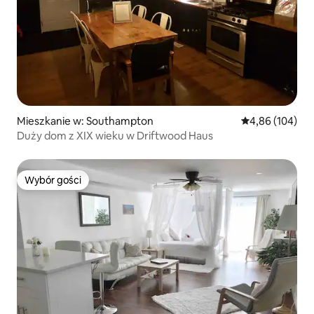
Mieszkanie w: Southampton
Średnia ocena: 
4,86 (104)
Duży dom z XIX wieku w Driftwood Haus
Wybór gości
Wybór gości