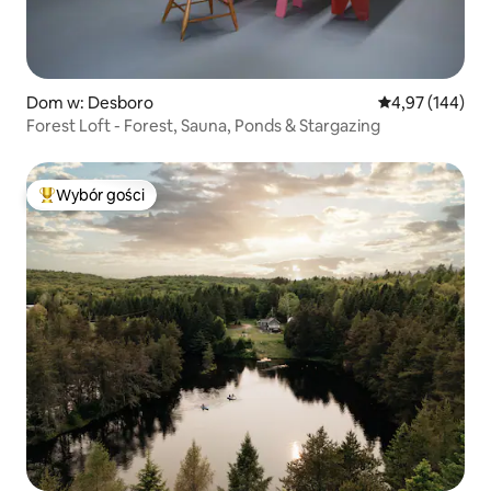
Dom w: Desboro
Średnia ocena: 
4,97 (144)
Forest Loft - Forest, Sauna, Ponds & Stargazing
Wybór gości
Najpopularniejsze z kategorii Wybór gości