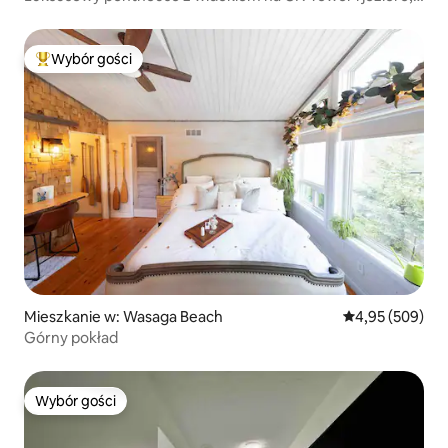
10 miejsc noclegowych
Wybór gości
Najpopularniejsze z kategorii Wybór gości
Mieszkanie w: Wasaga Beach
Średnia ocena: 
4,95 (509)
Górny pokład
Wybór gości
Wybór gości