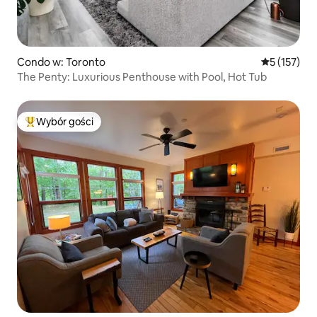
Condo w: Toronto
Średnia ocen
5 (157)
The Penty: Luxurious Penthouse with Pool, Hot Tub
Wybór gości
Najpopularniejsze z kategorii Wybór gości