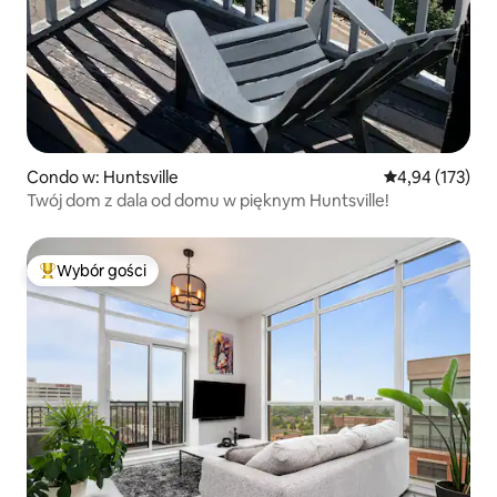
Condo w: Huntsville
Średnia ocena: 
4,94 (173)
Twój dom z dala od domu w pięknym Huntsville!
Wybór gości
Najpopularniejsze z kategorii Wybór gości