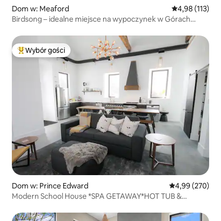
Dom w: Meaford
Średnia ocena: 
4,98 (113)
Birdsong – idealne miejsce na wypoczynek w Górach
Błękitnych
Wybór gości
Najpopularniejsze z kategorii Wybór gości
Dom w: Prince Edward
Średnia ocena: 
4,99 (270)
Modern School House *SPA GETAWAY*HOT TUB &
SAUNA*