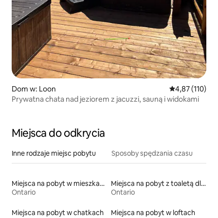
Dom w: Loon
Średnia ocena: 
4,87 (110)
Prywatna chata nad jeziorem z jacuzzi, sauną i widokami
Miejsca do odkrycia
Inne rodzaje miejsc pobytu
Sposoby spędzania czasu
Miejsca na pobyt w mieszkaniach typu condo
Miejsca na pobyt z toaletą dla osoby z niepełnosprawnością
Ontario
Ontario
Miejsca na pobyt w chatkach
Miejsca na pobyt w loftach