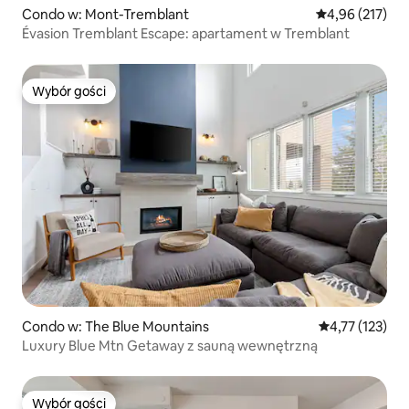
Condo w: Mont-Tremblant
Średnia ocena: 
4,96 (217)
Évasion Tremblant Escape: apartament w Tremblant
Wybór gości
Wybór gości
Condo w: The Blue Mountains
Średnia ocena: 
4,77 (123)
Luxury Blue Mtn Getaway z sauną wewnętrzną
Wybór gości