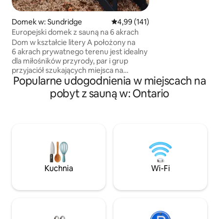
jeziorem, a jedno
prywatny wypoczyn
miejscu i skorzyst
Domek w: Sundridge
Średnia ocena: 4,99 na 5, liczba 
4,99 (141)
prywatnych udogod
Europejski domek z sauną na 6 akrach
sauna, studio jogi 
Dom w kształcie litery A położony na
Albo wyjdź i odkry
6 akrach prywatnego terenu jest idealny
Muskoka ma do za
dla miłośników przyrody, par i grup
przyjaciół szukających miejsca na
Popularne udogodnienia w miejscach na
weekendowy wypoczynek. W tym
zaprojektowanym w Estonii domku
pobyt z sauną w: Ontario
luksus łączy się z rustykalnym urokiem.
Znajdziesz tu 3 sypialnie, 2 łazienki
i w pełni wyposażoną kuchnię. Zrelaksuj
się w saunie beczkowej lub spędź czas
przy ognisku pod gwiazdami. Odkryj
małą publiczną plażę, przystań i dok
w odległości spaceru. Odkryj lokalne
gorzelnie, browary i sklepy lub wybierz
Kuchnia
Wi-Fi
się na wyprawę na łono natury, gdzie
czeka na Ciebie niezliczona liczba
atrakcji.