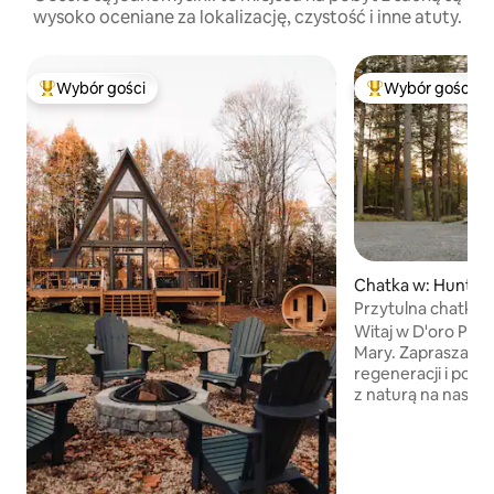
wysoko oceniane za lokalizację, czystość i inne atuty.
Wybór gości
Wybór gości
Najpopularniejsze z kategorii Wybór gości
Najpopularniejsze
Chatka w: Huntsvil
Przytulna chatka z
studiem jogi.
Witaj w D'oro Poin
Mary. Zapraszamy 
regeneracji i pon
z naturą na naszyc
błogości. Zaledwie około
spacerem do nasze
okolicy, jesteśmy 
aby cieszyć się t