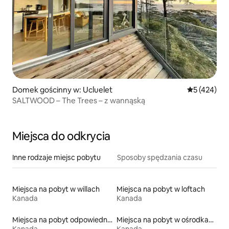
Domek gościnny w: Ucluelet
Średnia ocen
5 (424)
SALTWOOD – The Trees – z wannąską
Miejsca do odkrycia
Inne rodzaje miejsc pobytu
Sposoby spędzania czasu
Miejsca na pobyt w willach
Miejsca na pobyt w loftach
Kanada
Kanada
Miejsca na pobyt odpowiednie dla rodzin
Miejsca na pobyt w ośrodkach wypoczynkowych