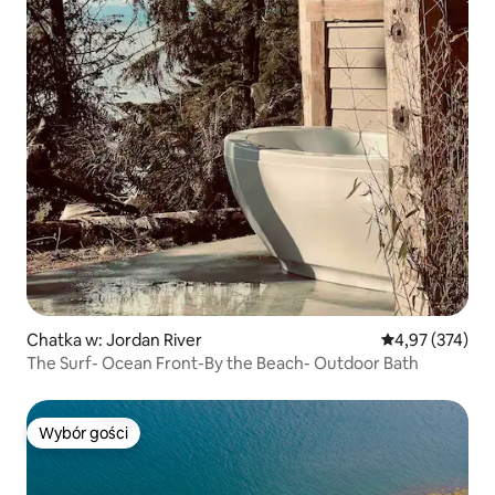
Chatka w: Jordan River
Średnia ocena: 
4,97 (374)
The Surf- Ocean Front-By the Beach- Outdoor Bath
Wybór gości
Wybór gości