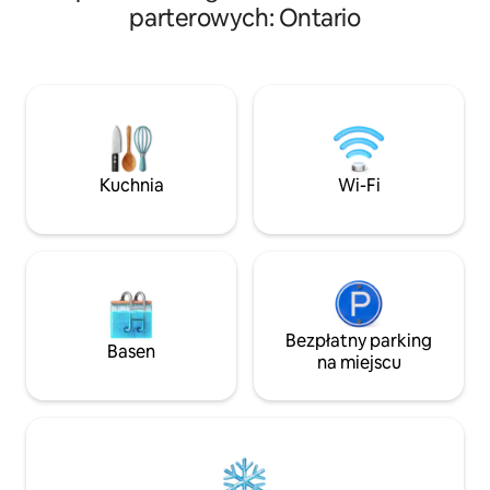
podwórko i weranda – idealne dla dzieci
Apartament gośc
parterowych: Ontario
i zwierząt * Miejsce przyjazne dla psów.
wejście, 2 sypialnie
Niestety nie możemy przyjmować
świetlikiem), w p
kotów, ponieważ nasze dziecko ma
kuchnię z narzędz
alergię 🐾 * Krzesełko do karmienia
jadalnię i salon z 
i kojec (nowość w 2025 roku) Uwaga:
i rozkładaną sofą. Tylko goście korzystają
* Minimalna długość pobytu: 2 noce
z prywatnego pod
* Opłata za sprzątanie nie obowiązuje
z hydromasażem (d
w przypadku rezerwacji tygodniowych.
rok), placem zaba
Kuchnia
Wi-Fi
basenem o pojemno
i 2 dużymi altanami. Uwaga: gospod
mieszka w oddziel
Bezpłatny parking
Basen
na miejscu