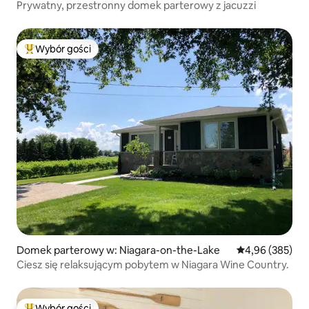
Prywatny, przestronny domek parterowy z jacuzzi
Wybór gości
Najpopularniejsze z kategorii Wybór gości
Domek parterowy w: Niagara-on-the-Lake
Średnia ocena: 
4,96 (385)
Ciesz się relaksującym pobytem w Niagara Wine Country.
Wybór gości