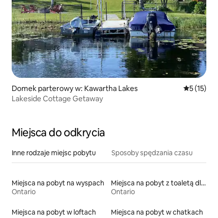
Domek parterowy w: Kawartha Lakes
Średnia oce
5 (15)
Lakeside Cottage Getaway
Miejsca do odkrycia
Inne rodzaje miejsc pobytu
Sposoby spędzania czasu
Miejsca na pobyt na wyspach
Miejsca na pobyt z toaletą dla osoby z niepełnosprawnością
Ontario
Ontario
Miejsca na pobyt w loftach
Miejsca na pobyt w chatkach