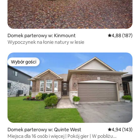
Domek parterowy w: Kinmount
Średnia ocena: 
4,88 (187)
Wypoczynek na łonie natury w lesie
Wybór gości
Wybór gości
Domek parterowy w: Quinte West
Średnia ocena: 
4,94 (143)
Miejsca dla 16 osób i więcej | Pokój gier | W pobliżu