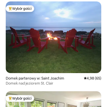
Wybór gości
Najpopularniejsze z kategorii Wybór gości
Domek parterowy w: Saint Joachim
Średnia ocena:
4,98 (65)
Domek nad jeziorem St. Clair
Wybór gości
Najpopularniejsze z kategorii Wybór gości