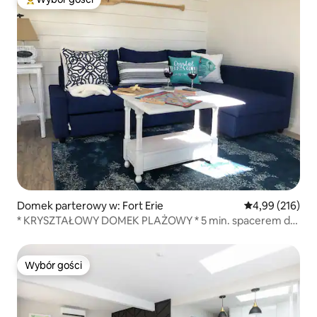
Najpopularniejsze z kategorii Wybór gości
Domek parterowy w: Fort Erie
Średnia ocena: 
4,99 (216)
* KRYSZTAŁOWY DOMEK PLAŻOWY * 5 min. spacerem do
plaży
Wybór gości
Wybór gości