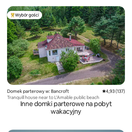
Sandbanks i PEC
Wybór gości
Najpopularniejsze z kategorii Wybór gości
Domek parterowy w: Bancroft
Średnia ocena: 
4,93 (137)
Tranquill house near to L'Amable public beach
Inne domki parterowe na pobyt
wakacyjny