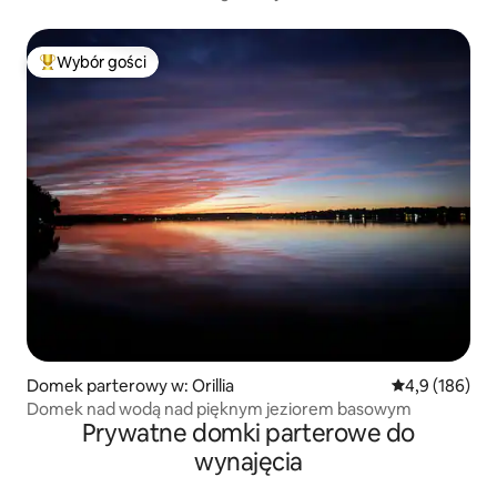
Wybór gości
Najpopularniejsze z kategorii Wybór gości
Domek parterowy w: Orillia
Średnia ocena:
4,9 (186)
Domek nad wodą nad pięknym jeziorem basowym
Prywatne domki parterowe do
wynajęcia