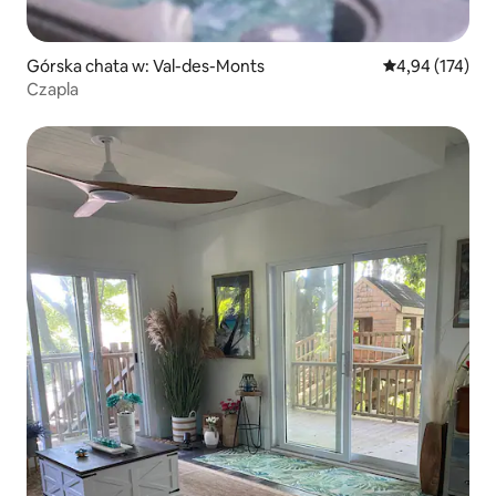
Górska chata w: Val-des-Monts
Średnia ocena: 
4,94 (174)
Czapla