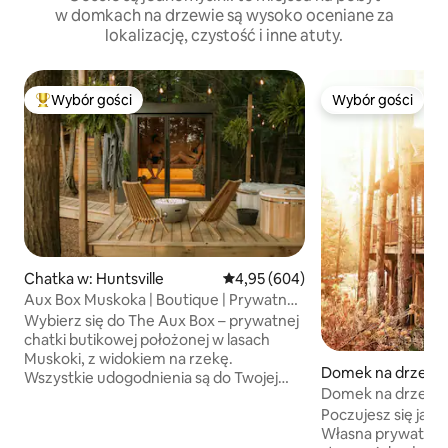
w domkach na drzewie są wysoko oceniane za
lokalizację, czystość i inne atuty.
Wybór gości
Wybór gości
Najpopularniejsze z kategorii Wybór gości
Wybór gości
Chatka w: Huntsville
Średnia ocena: 4,95 na 5, liczba r
4,95 (604)
Aux Box Muskoka | Boutique | Prywatne
spa nordyckie
Wybierz się do The Aux Box – prywatnej
chatki butikowej położonej w lasach
Muskoki, z widokiem na rzekę.
Domek na drzewie 
Wszystkie udogodnienia są do Twojej
erry
Domek na drzewi
wyłącznej dyspozycji, w tym nordyckie
odizolowanym lesi
Poczujesz się jak t
spa z sauną, jacuzzi, zimną kąpielą
Własna prywatna p
i prysznicem na świeżym powietrzu