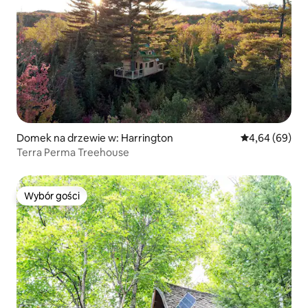
Domek na drzewie w: Harrington
Średnia ocena:
4,64 (69)
Terra Perma Treehouse
Wybór gości
Wybór gości