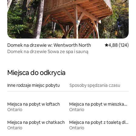
Domek na drzewie w: Wentworth North
Średnia ocena: 
4,88 (124)
Domek na drzewie Sowa ze spa i sauną
Miejsca do odkrycia
Inne rodzaje miejsc pobytu
Sposoby spędzania czasu
Miejsca na pobyt w loftach
Miejsca na pobyt w mieszkaniach typu condo
Ontario
Ontario
Miejsca na pobyt w chatkach
Miejsca na pobyt z toaletą dla osoby z niepełnosprawnością
Ontario
Ontario