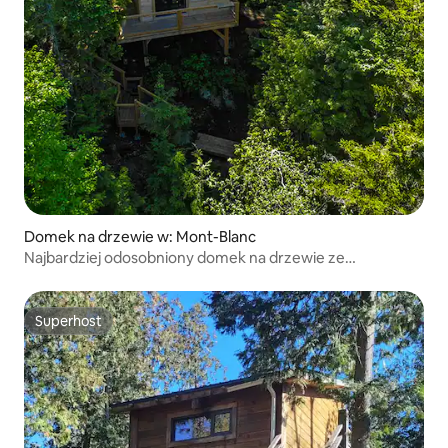
Domek na drzewie w: Mont-Blanc
Najbardziej odosobniony domek na drzewie ze
spektakularnym widokiem na jezioro
Superhost
Superhost