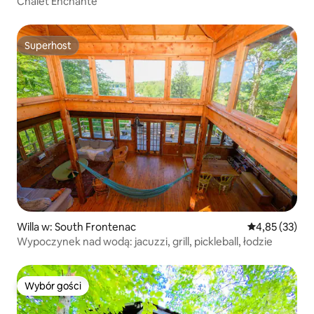
Chalet Enchanté
Superhost
Superhost
Willa w: South Frontenac
Średnia ocena:
4,85 (33)
Wypoczynek nad wodą: jacuzzi, grill, pickleball, łodzie
Wybór gości
Wybór gości