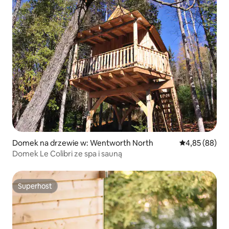
Domek na drzewie w: Wentworth North
Średnia ocena:
4,85 (88)
Domek Le Colibri ze spa i sauną
Superhost
Superhost