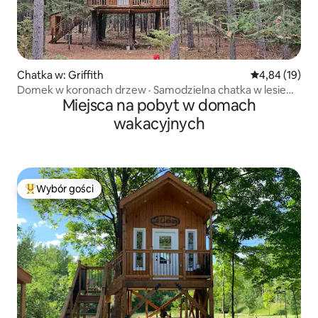
Chatka w: Griffith
Średnia ocena:
4,84 (19)
Domek w koronach drzew · Samodzielna chatka w lesie
Miejsca na pobyt w domach
dla 2 osób
wakacyjnych
Wybór gości
Najpopularniejsze z kategorii Wybór gości