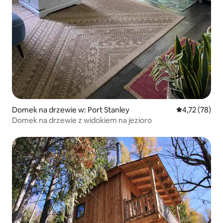
Domek na drzewie w: Port Stanley
Średnia ocena:
4,72 (78)
Domek na drzewie z widokiem na jezioro