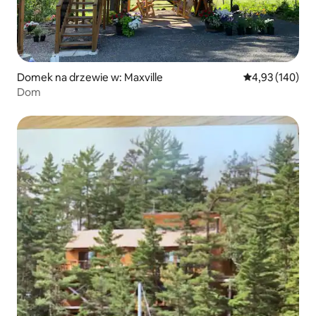
Domek na drzewie w: Maxville
Średnia ocena: 
4,93 (140)
Dom