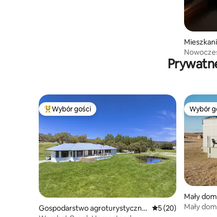
Mieszkani
Nowoczesn
Prywatne
2,5 łazien
Wybór gości
Wybór g
Najpopularniejsze z kategorii Wybór gości
Wybór g
Mały dom
Mały dom
Gospodarstwo agroturystyczne
Średnia ocena: 5 na 
5 (20)