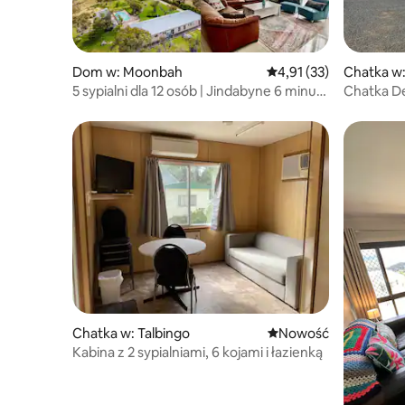
Dom w: Moonbah
Średnia ocena: 4,91 na 
4,91 (33)
Chatka w:
5 sypialni dla 12 osób | Jindabyne 6 minut |
Chatka D
Zwierzęta | Ogrzewanie podłogowe
Chatka w: Talbingo
Nowe miejsce pobytu
Nowość
Kabina z 2 sypialniami, 6 kojami i łazienką