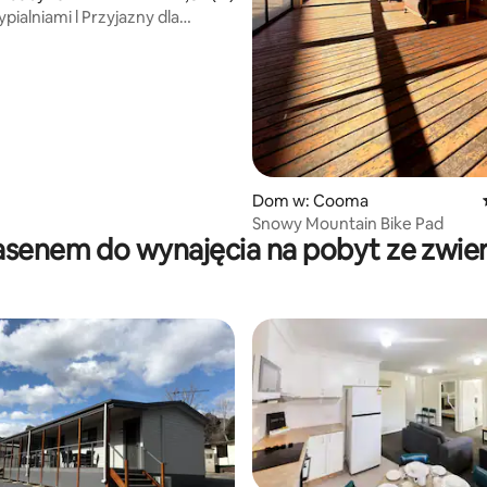
pialniami l Przyjazny dla
i duże podwórko l Centralny
, liczba recenzji: 80
Dom w: Cooma
Snowy Mountain Bike Pad
asenem do wynajęcia na pobyt ze zwie