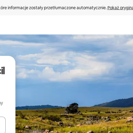
tóre informacje zostały przetłumaczone automatycznie. 
Pokaż orygina
il
my
o nich za pomocą klawiszy strzałek w górę i w dół lub przeglądać j