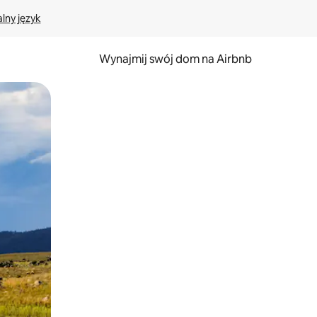
lny język
Wynajmij swój dom na Airbnb
e za pomocą gestów dotykowych lub przesuwania.