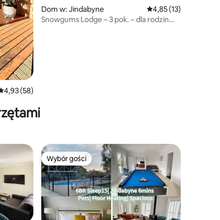
Dom w: Jindabyne
Średnia ocena: 4,85 na 
4,85 (13)
Snowgums Lodge – 3 pok. – dla rodzin
i gości ze zwierzętami
Średnia ocena: 4,93 na 5, liczba recenzji: 58
4,93 (58)
rzętami
Wybór gości
Wybór gości