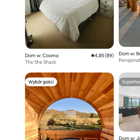
Dom w: Be
Dom w: Cooma
Średnia ocena: 4,85 na 
4,85 (89)
Pensjonat
The She Shack
Wybór gości
Superho
Wybór gości
Superho
Dom w: J