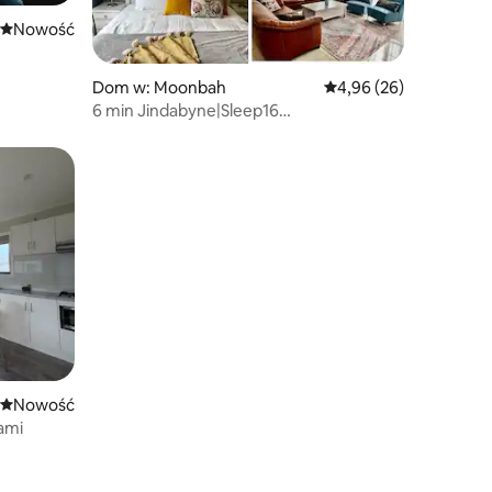
Nowe miejsce pobytu
Nowość
Dom w: Moonbah
Średnia ocena: 4,96 na 
4,96 (26)
6 min Jindabyne|Sleep16
|Zwierzęta|Ogrzewanie podłogowe
Nowe miejsce pobytu
Nowość
iami