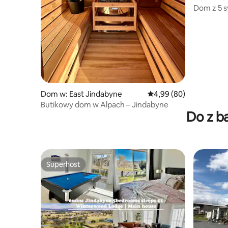
Dom z 5 sy
zwierząt 
Dom w: East Jindabyne
Średnia ocena: 4,99 na 5
4,99 (80)
Butikowy dom w Alpach – Jindabyne
Do z b
Superhost
Superhost