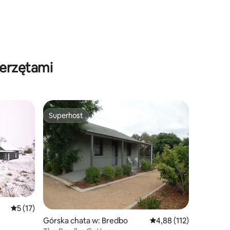
ierzętami
Superhost
Wybór gości
Superhost
Średnia ocena: 5 na 5, liczba recenzji: 17
5 (17)
Górska chata w: Bredbo
Średnia ocena: 4,88 na 5
4,88 (112)