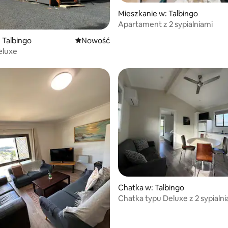
Mieszkanie w: Talbingo
Apartament z 2 sypialniami
5, liczba recenzji: 33
 Talbingo
Nowe miejsce pobytu
Nowość
eluxe
Chatka w: Talbingo
Chatka typu Deluxe z 2 sypialn