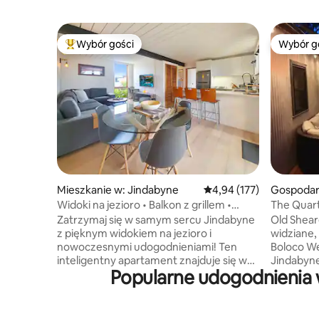
Wybór gości
Wybór g
Najpopularniejsze z kategorii Wybór gości
Wybór g
Mieszkanie w: Jindabyne
Średnia ocena: 4,94 na 5
4,94 (177)
Gospodar
zne w: Ji
Widoki na jezioro • Balkon z grillem •
The Quart
Przechowalnia nart • Wi-Fi
Agrotury
Zatrzymaj się w samym sercu Jindabyne
Old Shear
z pięknym widokiem na jezioro i
widziane,
nowoczesnymi udogodnieniami! Ten
Boloco We
inteligentny apartament znajduje się w
Jindabyne
Popularne udogodnienia 
odległości 5-10 minut spacerem od
odnowiony
sklepów, kawiarni i jeziora oraz w
dodatkami
odległości krótkiej jazdy (30-40 minut) od
Duży pry
ośrodków narciarskich Thredbo &
powietrzu