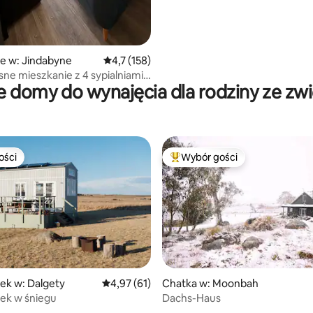
e w: Jindabyne
Średnia ocena: 4,7 na 5, liczba recenzji: 158
4,7 (158)
e mieszkanie z 4 sypialniami,
 domy do wynajęcia dla rodziny ze zw
ki i basenem
ości
Wybór gości
ości
Najpopularniejsze z kategorii 
ek w: Dalgety
Średnia ocena: 4,97 na 5, liczba recenzji: 61
4,97 (61)
Chatka w: Moonbah
ek w śniegu
Dachs-Haus
5, liczba recenzji: 20