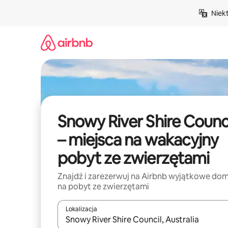
Przejdź
Niek
do
treści
Snowy River Shire Counc
– miejsca na wakacyjny
pobyt ze zwierzętami
Znajdź i zarezerwuj na Airbnb wyjątkowe do
na pobyt ze zwierzętami
Lokalizacja
Gdy wyniki będą dostępne, możesz poruszać się p