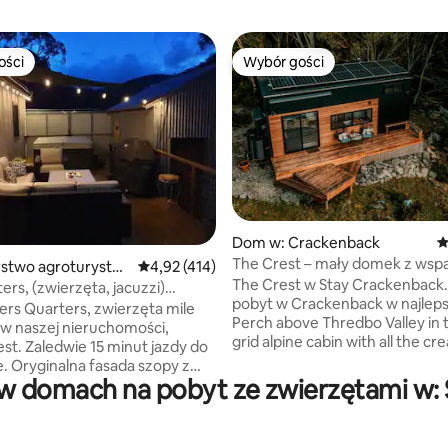
ości
Wybór gości
ości
Wybór gości
Dom w: Crackenback
Ś
The Crest – mały domek z wsp
, liczba recenzji: 177
stwo agroturystyc
Średnia ocena: 4,92 na 5, liczba recenzji: 414
4,92 (414)
widokiem
The Crest w Stay Crackenback.
ndabyne
ers, (zwierzęta, jacuzzi)
pobyt w Crackenback w najleps
styka
ers Quarters, zwierzęta mile
Perch above Thredbo Valley in t
 w naszej nieruchomości,
grid alpine cabin with all the cr
st. Zaledwie 15 minut jazdy do
comforts. Rozkoszuj się piękny
. Oryginalna fasada szopy z
widokami z tarasu, łóżka lub pal
w domach na pobyt ze zwierzętami w: S
m wnętrzem i wysokiej jakości
Znajduje się między Thredbo i 
. Kominek, spa, trzy sypialnie.
z Starlink Wi-Fi, projektorem, gr
watny teren na świeżym
grami i paleniskiem. Dzieci: tylk
 z ogniskiem, tarasem