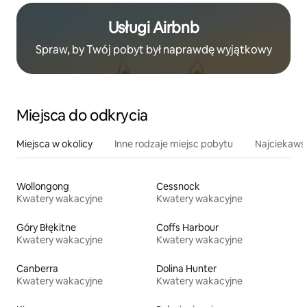
Usługi Airbnb
Spraw, by Twój pobyt był naprawdę wyjątkowy
Miejsca do odkrycia
Miejsca w okolicy
Inne rodzaje miejsc pobytu
Najciekawsz
Wollongong
Cessnock
Kwatery wakacyjne
Kwatery wakacyjne
Góry Błękitne
Coffs Harbour
Kwatery wakacyjne
Kwatery wakacyjne
Canberra
Dolina Hunter
Kwatery wakacyjne
Kwatery wakacyjne