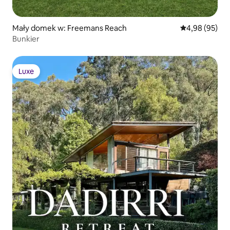
Mały domek w: Freemans Reach
Średnia ocena:
4,98 (95)
Bunkier
Luxe
Luxe