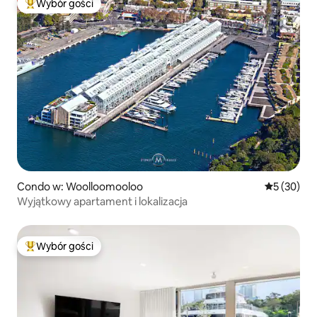
Wybór gości
Najpopularniejsze z kategorii Wybór gości
Condo w: Woolloomooloo
Średnia oce
5 (30)
Wyjątkowy apartament i lokalizacja
Wybór gości
Najpopularniejsze z kategorii Wybór gości