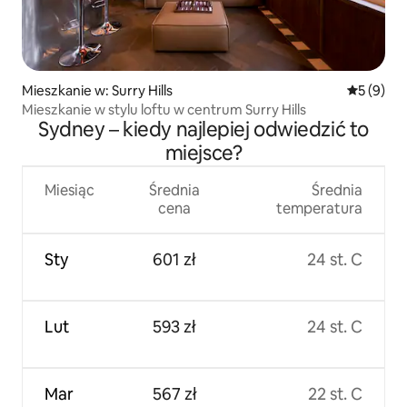
Mieszkanie w: Surry Hills
Średnia oc
5 (9)
Mieszkanie w stylu loftu w centrum Surry Hills
Sydney – kiedy najlepiej odwiedzić to
miejsce?
Miesiąc
Średnia
Średnia
cena
temperatura
Sty
601 zł
24 st. C
Lut
593 zł
24 st. C
Mar
567 zł
22 st. C