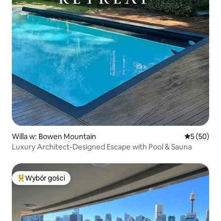
Willa w: Bowen Mountain
Średnia oce
5 (50)
Luxury Architect-Designed Escape with Pool & Sauna
Wybór gości
Najpopularniejsze z kategorii Wybór gości