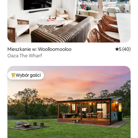
Mieszkanie w: Woolloomooloo
Średnia oce
5 (40)
Oaza The Wharf
Wybór gości
Najpopularniejsze z kategorii Wybór gości