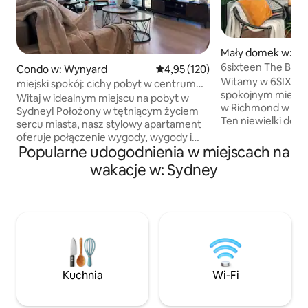
Mały domek w: Ag
6sixteen The Bank
Condo w: Wynyard
Średnia ocena: 4,95 na 5, liczba 
4,95 (120)
Witamy w 6SIXTEE
miejski spokój: cichy pobyt w centrum
spokojnym miejsc
Sydney
Witaj w idealnym miejscu na pobyt w
w Richmond w Nowe
Sydney! Położony w tętniącym życiem
Ten niewielki dom
sercu miasta, nasz stylowy apartament
5 akrach z rozleg
oferuje połączenie wygody, wygody i
Błękitne, jest ideal
Popularne udogodnienia w miejscach na
luksusu, dzięki czemu jest idealną bazą
podróżujących w 
zarówno dla osób podróżujących
wakacje w: Sydney
rodzin, które chcą
służbowo, jak i rekreacyjnie. Ten piękny
Wskocz do podg
apartament oferuje otwarte mieszkanie,
jacuzzi pod gwiaz
nowoczesne meble i duże okna, które
w zimnej wodzie lu
wypełniają przestrzeń naturalnym
w prywatnej saun
światłem. Niezależnie od tego, czy
(dostępne są opcj
odpoczywasz po dniu spędzonym na
wellness). Gospodarze w pobliżu, jeśli
zwiedzaniu, czy nadrabiasz zaległości w
zajdzie taka potrzeba. Sauna z
pracy, przestrzeń została
Kuchnia
Wi-Fi
uruchomiona w po
zaprojektowana zarówno z myślą o
relaksie, jak i produktywności.