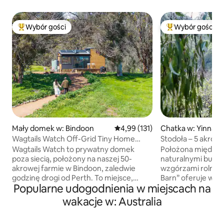
Wybór gości
Wybór gości
Najpopularniejsze z kategorii Wybór gości
Najpopularniejsze
Mały domek w: Bindoon
Średnia ocena: 4,99 na 5, liczba 
4,99 (131)
Chatka w: Yinnar 
Wagtails Watch Off-Grid Tiny Home
Stodoła – 5 akrów
Retreat
z widokami
Wagtails Watch to prywatny domek
Położona między 
poza siecią, położony na naszej 50-
naturalnymi busza
akrowej farmie w Bindoon, zaledwie
wzgórzami rolnicz
godzinę drogi od Perth. To miejsce,
Barn” oferuje wyj
Popularne udogodnienia w miejscach na
które zostało zaprojektowane z myślą
z powrotem do ł
o wolnych porankach, gwiaździstym
natury. Zrelaksuj s
wakacje w: Australia
niebie i przytulnych wieczorach przy
prywatnego lasu z
kominku. To doskonałe miejsce, aby się
Wewnątrz zaprasz