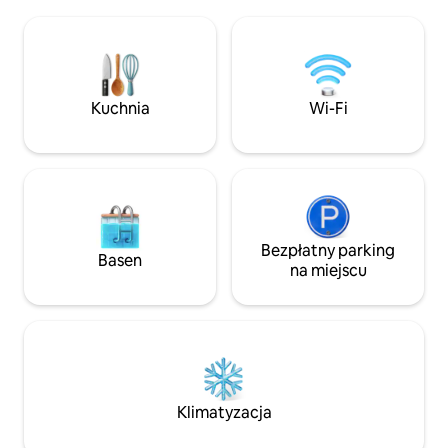
wyłączyć i doświadczyć życia na wsi.
ze starannie wys
Niezależnie od tego, czy jest to
przestrzeni i dre
romantyczny wyjazd, przygoda ze
się w widokach z w
znajomymi, czy wyjazd w pojedynkę,
walabii lub lyrebir
znajdziesz miejsce na relaks i
w piecu opalany
oddychanie świeżym powietrzem.
(w zależności od s
Kuchnia
Wi-Fi
Serdecznie witamy wszystkich gości i
parki narodowe lu
staramy się stworzyć bezpieczną
z najpiękniejszych
przestrzeń dla wszystkich.
Victorii.
Bezpłatny parking
Basen
na miejscu
Klimatyzacja