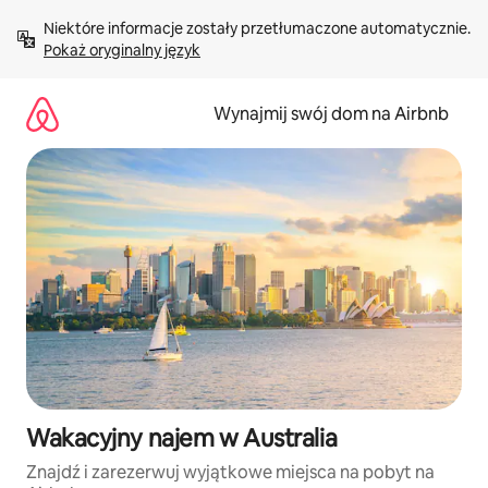
Przejdź
Niektóre informacje zostały przetłumaczone automatycznie. 
do
Pokaż oryginalny język
treści
Wynajmij swój dom na Airbnb
Wakacyjny najem w Australia
Znajdź i zarezerwuj wyjątkowe miejsca na pobyt na