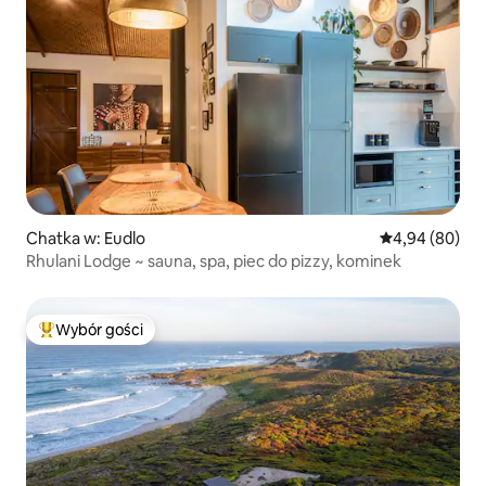
Chatka w: Eudlo
Średnia ocena:
4,94 (80)
Rhulani Lodge ~ sauna, spa, piec do pizzy, kominek
Wybór gości
Najpopularniejsze z kategorii Wybór gości