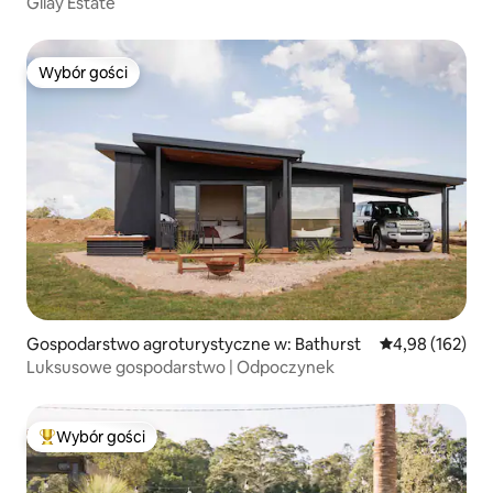
Gilay Estate
Wybór gości
Wybór gości
Gospodarstwo agroturystyczne w: Bathurst
Średnia ocena: 
4,98 (162)
Luksusowe gospodarstwo | Odpoczynek
Wybór gości
Najpopularniejsze z kategorii Wybór gości