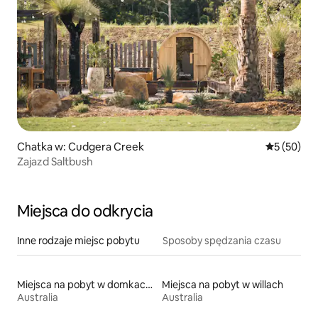
Chatka w: Cudgera Creek
Średnia oce
5 (50)
Zajazd Saltbush
Miejsca do odkrycia
Inne rodzaje miejsc pobytu
Sposoby spędzania czasu
Miejsca na pobyt w domkach parterowych
Miejsca na pobyt w willach
Australia
Australia