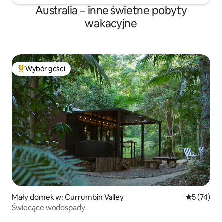
Australia – inne świetne pobyty
wakacyjne
Wybór gości
Najpopularniejsze z kategorii Wybór gości
Mały domek w: Currumbin Valley
Średnia oce
5 (74)
Świecące wodospady