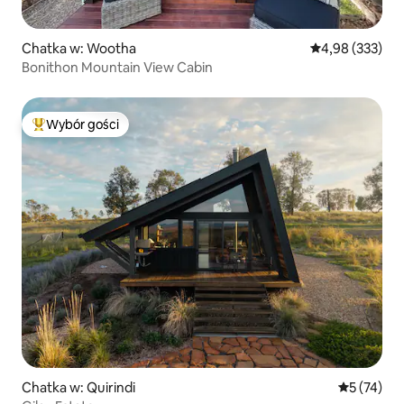
Chatka w: Wootha
Średnia ocena: 
4,98 (333)
Bonithon Mountain View Cabin
Wybór gości
Najpopularniejsze z kategorii Wybór gości
Chatka w: Quirindi
Średnia oce
5 (74)