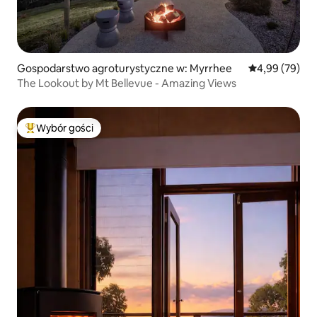
Gospodarstwo agroturystyczne w: Myrrhee
Średnia ocena:
4,99 (79)
The Lookout by Mt Bellevue - Amazing Views
Wybór gości
Najpopularniejsze z kategorii Wybór gości