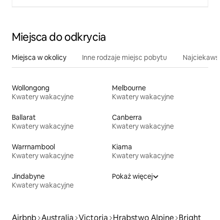
Miejsca do odkrycia
Miejsca w okolicy
Inne rodzaje miejsc pobytu
Najciekawsz
Wollongong
Melbourne
Kwatery wakacyjne
Kwatery wakacyjne
Ballarat
Canberra
Kwatery wakacyjne
Kwatery wakacyjne
Warrnambool
Kiama
Kwatery wakacyjne
Kwatery wakacyjne
Jindabyne
Pokaż więcej
Kwatery wakacyjne
Airbnb
Australia
Victoria
Hrabstwo Alpine
Bright