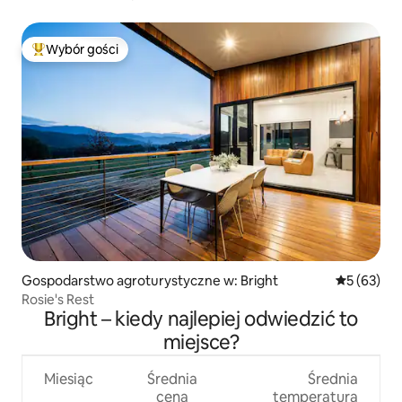
Wybór gości
Najpopularniejsze z kategorii Wybór gości
Gospodarstwo agroturystyczne w: Bright
Średnia oce
5 (63)
Rosie's Rest
Bright – kiedy najlepiej odwiedzić to
miejsce?
Miesiąc
Średnia
Średnia
cena
temperatura