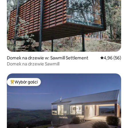
Domek na drzewie w: Sawmill Settlement
Średnia ocena:
4,96 (56)
Domek na drzewie Sawmill
Wybór gości
Najpopularniejsze z kategorii Wybór gości