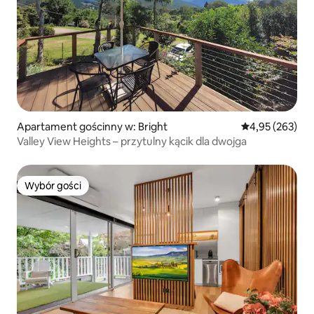
Apartament gościnny w: Bright
Średnia ocena: 
4,95 (263)
Valley View Heights – przytulny kącik dla dwojga
Wybór gości
Wybór gości