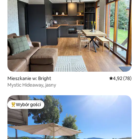
Mieszkanie w: Bright
Średnia ocena:
4,92 (78)
Mystic Hideaway, jasny
Wybór gości
Najpopularniejsze z kategorii Wybór gości