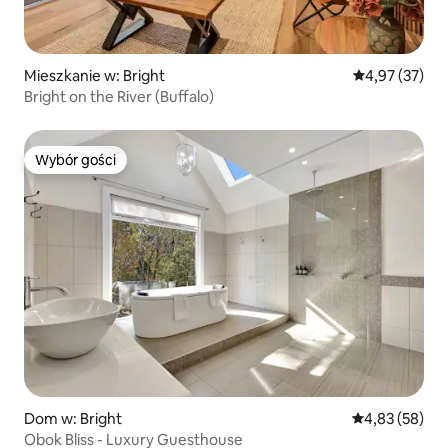
Mieszkanie w: Bright
Średnia ocena:
4,97 (37)
Bright on the River (Buffalo)
Wybór gości
Wybór gości
Dom w: Bright
Średnia ocena:
4,83 (58)
Obok Bliss - Luxury Guesthouse