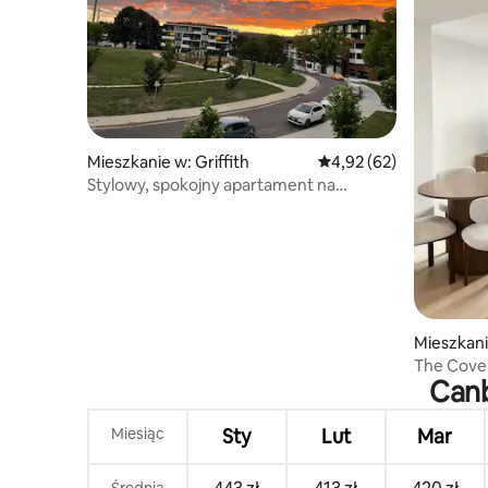
Mieszkanie w: Griffith
Średnia ocena: 4,92 na 
4,92 (62)
Stylowy, spokojny apartament na
balkonie - świetna lokalizacja
Mieszkanie
The Coven
Canb
Company
Miesiąc
Sty
Lut
Mar
Średnia