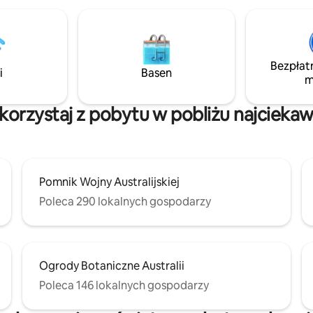
em życia w mieście, a
nie w całkowitej prywatności, z
awiarniami, sklepami i parkami
ści kilku kroków, doświadczysz
najlepsze w życiu w centrum
Bezpłat
i
Basen
m
, czy na przygodę, ta przestrzeń
nktuarium. Zarezerwuj
dziś i rozkoszuj się stylem życia
korzystaj z pobytu w pobliżu najcieka
Pomnik Wojny Australijskiej
Poleca 290 lokalnych gospodarzy
Ogrody Botaniczne Australii
Poleca 146 lokalnych gospodarzy