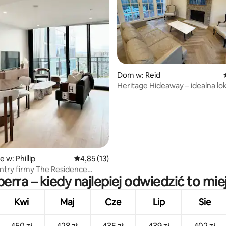
5, liczba recenzji: 62
Dom w: Reid
Heritage Hideaway – idealna lok
 w: Phillip
Średnia ocena: 4,85 na 5, liczba recenzji: 13
4,85 (13)
try firmy The Residence
erra – kiedy najlepiej odwiedzić to mie
Kwi
Maj
Cze
Lip
Sie