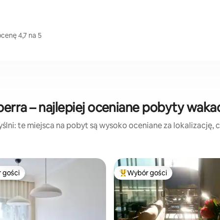
cenę 4,7 na 5
erra – najlepiej oceniane pobyty waka
lni: te miejsca na pobyt są wysoko oceniane za lokalizację, cz
 gości
Wybór gości
arniejsze z kategorii Wybór gości
Najpopularniejsze z kategorii 