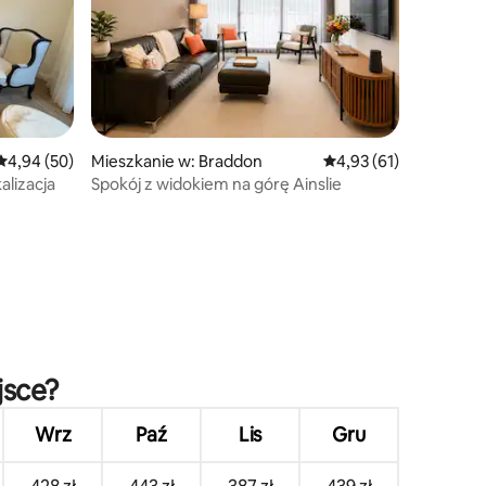
Średnia ocena: 4,94 na 5, liczba recenzji: 50
4,94 (50)
Mieszkanie w: Braddon
Średnia ocena: 4,93 na 
4,93 (61)
alizacja
Spokój z widokiem na górę Ainslie
jsce?
Wrz
Paź
Lis
Gru