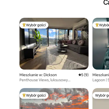
C
Wybór gości
Wybór
Najpopularniejsze z kategorii Wybór gości
Najpopul
Mieszkanie w: Dickson
Średnia ocena: 5 na
5 (9)
Mieszkani
Penthouse Views, luksusowy
Lagoon | 
apartament z 2 sypialniami i gabinetem
w Braddo
Wybór gości
Wybór g
Najpopularniejsze z kategorii Wybór gości
Wybór g