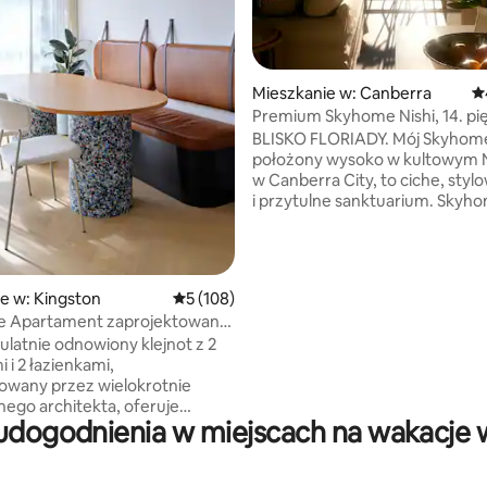
Mieszkanie w: Canberra
Śr
Premium Skyhome Nishi, 14. pię
, liczba recenzji: 207
Widoki! Bezpłatny parking
BLISKO FLORIADY. Mój Skyhom
położony wysoko w kultowym N
w Canberra City, to ciche, styl
i przytulne sanktuarium. Skyh
idealne miejsce dla menedżera
poszukującego spokojnego mie
pracy, pary na wakacjach szuka
romantycznego zakątka lub go
e w: Kingston
Średnia ocena: 5 na 5, liczba recenzji: 108
5 (108)
podróżującego w pojedynkę! B
xe Apartament zaprojektowany
przydzielony parking i szybkie W
hitekta Kingston
ulatnie odnowiony klejnot z 2
Całkowita prywatność, doskon
i i 2 łazienkami,
izolacja akustyczna. Ciepło wo
owany przez wielokrotnie
Duży balkon. Nad jeziorem i A
ego architekta, oferuje
baza wypadowa dla turystów. P
udogodnienia w miejscach na wakacje 
ołączenie luksusu i wygody
śniadanie, zaopatrzona spiżarn
a profesjonalistów, jak i
kwiaty. Ręcznie prasowana pośc
m
Troskliwy właściciel/gospodarz.