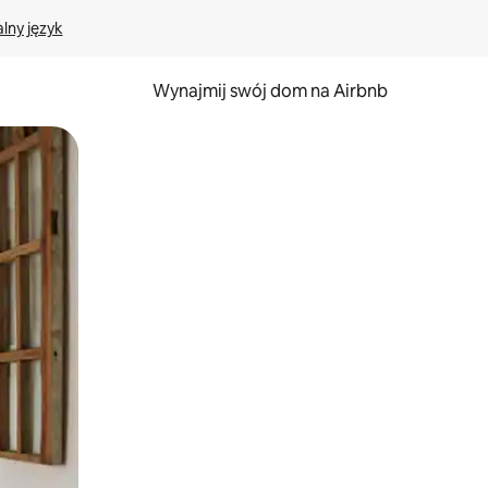
lny język
Wynajmij swój dom na Airbnb
e za pomocą gestów dotykowych lub przesuwania.