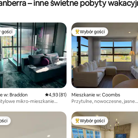
anberra – inne świetne pobyty wakacyj
 gości
Wybór gości
arniejsze z kategorii Wybór gości
Najpopularniejsze z kategorii 
 5, liczba recenzji: 9
e w: Braddon
Średnia ocena: 4,93 na 5, liczba recenzji: 81
4,93 (81)
Mieszkanie w: Coombs
Stylowe mikro-mieszkanie
Przytulne, nowoczesne, jasne
n
mieszkanie
ości
Wybór gości
ości
Najpopularniejsze z kategorii 