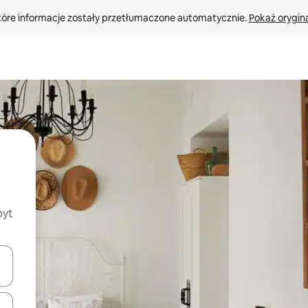
tóre informacje zostały przetłumaczone automatycznie. 
Pokaż orygina
byt
o nich za pomocą klawiszy strzałek w górę i w dół lub przeglądać j