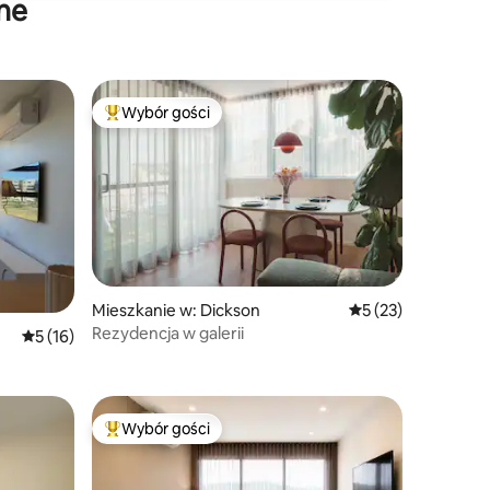
ne
Wybór gości
Wybór gości
Najpopularniejsze z kategorii Wybór gości
Mieszkanie w: Dickson
Średnia ocena: 5 na
5 (23)
Rezydencja w galerii
Średnia ocena: 5 na 5, liczba recenzji: 16
5 (16)
Wybór gości
Wybór gości
Najpopularniejsze z kategorii Wybór gości