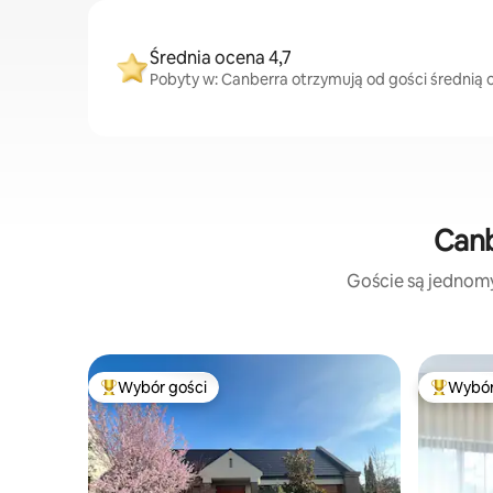
Średnia ocena 4,7
Pobyty w: Canberra otrzymują od gości średnią o
Canb
Goście są jednomyś
Wybór gości
Wybór
Najpopularniejsze z kategorii Wybór gości
Najpopul