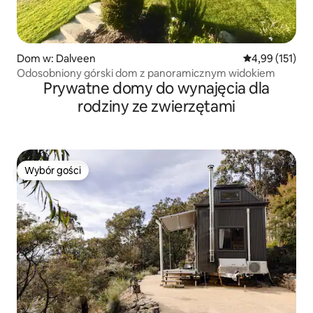
Dom w: Dalveen
Średnia ocena: 
4,99 (151)
Odosobniony górski dom z panoramicznym widokiem
Prywatne domy do wynajęcia dla
rodziny ze zwierzętami
Wybór gości
Wybór gości