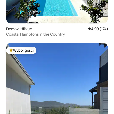
Dom w: Hillvue
Średnia ocena: 
4,99 (174)
Coastal Hamptons in the Country
Wybór gości
Najpopularniejsze z kategorii Wybór gości