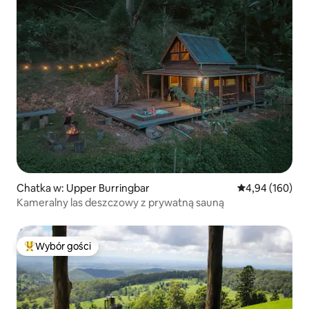
Chatka w: Upper Burringbar
Średnia ocena: 
4,94 (160)
Kameralny las deszczowy z prywatną sauną
Wybór gości
Najpopularniejsze z kategorii Wybór gości