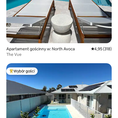
Apartament gościnny w: North Avoca
Średnia ocena: 
4,95 (318)
The Vue
Wybór gości
Najpopularniejsze z kategorii Wybór gości