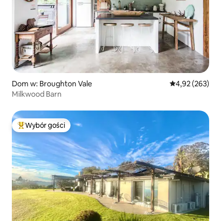
Dom w: Broughton Vale
Średnia ocena: 
4,92 (263)
Milkwood Barn
Wybór gości
Najpopularniejsze z kategorii Wybór gości