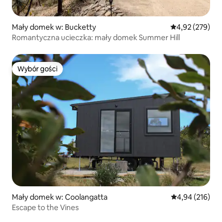
Mały domek w: Bucketty
Średnia ocena: 
4,92 (279)
Romantyczna ucieczka: mały domek Summer Hill
Wybór gości
Wybór gości
Mały domek w: Coolangatta
Średnia ocena: 
4,94 (216)
Escape to the Vines