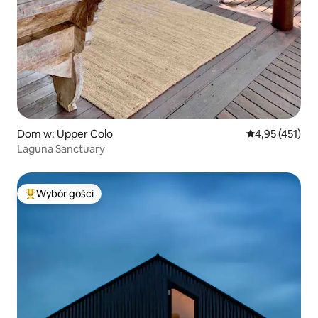
Dom w: Upper Colo
Średnia ocena: 
4,95 (451)
Laguna Sanctuary
Wybór gości
Najpopularniejsze z kategorii Wybór gości