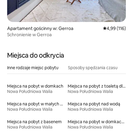
Apartament gościnny w: Gerroa
Średnia ocena: 
4,99 (116)
Schronienie w Gerroa
Miejsca do odkrycia
Inne rodzaje miejsc pobytu
Sposoby spędzania czasu
Miejsca na pobyt w domkach
Miejsca na pobyt z toaletą dla osoby z niepełnosprawnością
Nowa Południowa Walia
Nowa Południowa Walia
Miejsca na pobyt w małych domkach
Miejsca na pobyt nad wodą
Nowa Południowa Walia
Nowa Południowa Walia
Miejsca na pobyt z basenem
Miejsca na pobyt w domkach na drzewie
Nowa Południowa Walia
Nowa Południowa Walia