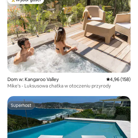
Najpopularniejsze z kategorii Wybór gości
Dom w: Kangaroo Valley
Średnia ocena: 
4,96 (158)
Mike's - Luksusowa chatka w otoczeniu przyrody
Superhost
Superhost