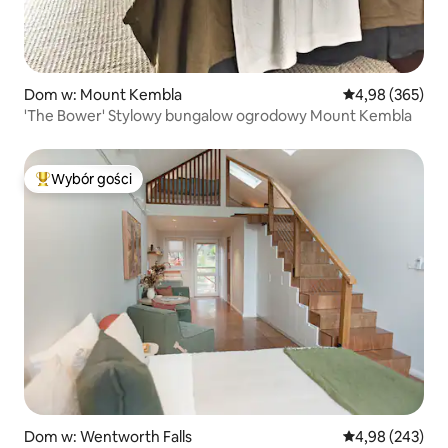
Dom w: Mount Kembla
Średnia ocena: 
4,98 (365)
'The Bower' Stylowy bungalow ogrodowy Mount Kembla
Wybór gości
Najpopularniejsze z kategorii Wybór gości
Dom w: Wentworth Falls
Średnia ocena: 
4,98 (243)