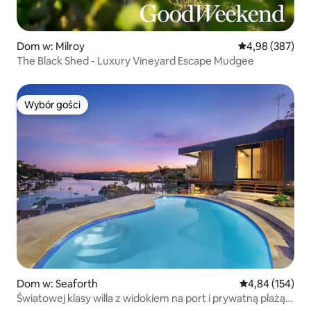
Dom w: Milroy
Średnia ocena: 
4,98 (387)
The Black Shed - Luxury Vineyard Escape Mudgee
Wybór gości
Wybór gości
Dom w: Seaforth
Średnia ocena: 
4,84 (154)
Światowej klasy willa z widokiem na port i prywatną plażą