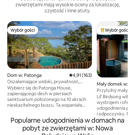
zwierzętami mają wysokie oceny za lokalizację,
czystość i inne atuty.
Wybór gości
Wybór gości
Wybór gości
Najpopularniejsze
Dom w: Patonga
Średnia ocena: 4,91 na 5, liczba 
4,91 (163)
Oszałamiające widoki, prywatność,
Mały domek w: Car
podgrzewany basen i sauna
Wybierz się do Patonga House,
h
Przytulny mały do
zapierającego dech w piersiach
wanna na świeżym 
Lil' Birdsong wita
sanktuarium położonego na 10 akrach
wystrojem i oferu
nieskazitelnego buszu. Ta wspaniała
udogodnienia potr
posiadłość położona jest na zboczu
i odpoczynku. Nie
wzgórza w pobliżu Parku Narodowego.
Popularne udogodnienia w domach na
otoczona spokojn
Z jej okien roztacza się widok na Patongę
rodzimych ptaków 
pobyt ze zwierzętami w: Nowa
i rzekę Hawkesbury. Na terenie obiektu
na zielone drzewa 
znajduje się podgrzewany basen