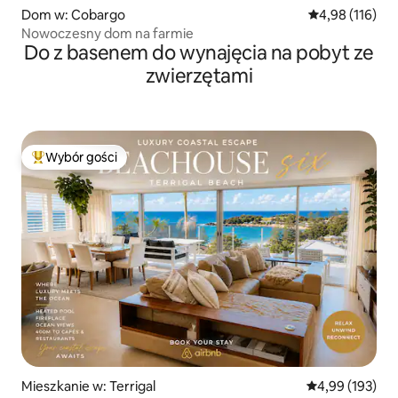
Dom w: Cobargo
Średnia ocena: 
4,98 (116)
Nowoczesny dom na farmie
Do z basenem do wynajęcia na pobyt ze
zwierzętami
Wybór gości
Najpopularniejsze z kategorii Wybór gości
Mieszkanie w: Terrigal
Średnia ocena: 
4,99 (193)