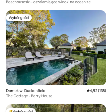
Beachousesix – oszałamiające widoki na ocean ze
stylowego domu
Wybór gości
Wybór gości
Domek w: Duckenfield
Średnia ocena: 
4,92 (135)
The Cottage - Berry House
Wybór gości