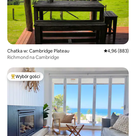
Chatka w: Cambridge Plateau
Średnia ocena: 4
4,96 (883)
Richmond na Cambridge
Wybór gości
Najpopularniejsze z kategorii Wybór gości