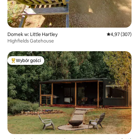
Domek w: Little Hartley
Średnia ocena: 
4,97 (307)
Highfields Gatehouse
Wybór gości
Najpopularniejsze z kategorii Wybór gości