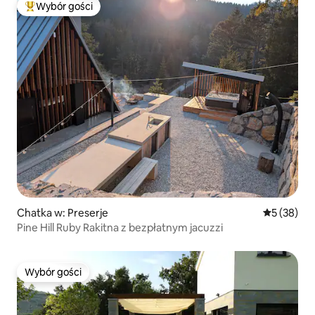
Wybór gości
Najpopularniejsze z kategorii Wybór gości
Chatka w: Preserje
Średnia oce
5 (38)
Pine Hill Ruby Rakitna z bezpłatnym jacuzzi
Wybór gości
Wybór gości