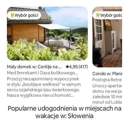
Wybór gości
Wybór gości
Najpopularniejsze z kategorii Wybór gości
Najpopularniejsze
Mały domek w: Cerklje na G
Średnia ocena: 4,95 na 5, liczba 
4,95 (417)
orenjskem
Med Smrekami | Oaza butikowego
Condo w: Planina
wellness i SPA
Przeżyj niezapomniany wypoczynek
Postojna Retreat -
w stylu „boutique wellness” w samym
Uroczy apartame
sercu ozjańskiego lasu świerkowego.
domu na wsi położ
Nasza wyjątkowa nieruchomość
zaledwie 10 minut 
zapewnia całkowitą prywatność
minut od Lublany l
w dwóch oddzielnych strefach:
Popularne udogodnienia w miejscach na
przestronny apar
w romantycznym drewnianym domku
urokiem, tarasem 
wakacje w: Słowenia
z panoramicznymi widokami, foteliem
spokojny wypoczy
do masażu klasy premium i projektorem
4 gości. Otoczona
filmowym przy łóżku oraz