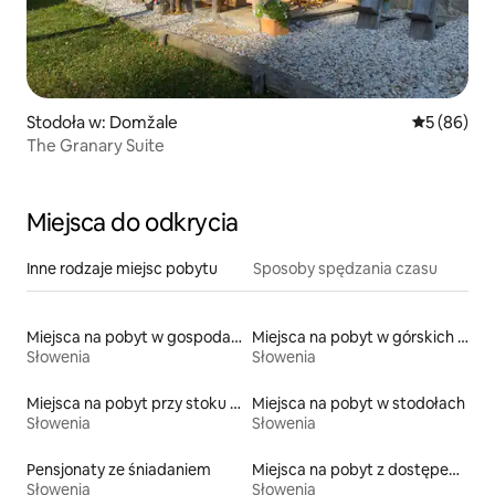
Stodoła w: Domžale
Średnia oce
5 (86)
The Granary Suite
Miejsca do odkrycia
Inne rodzaje miejsc pobytu
Sposoby spędzania czasu
Miejsca na pobyt w gospodarstwach agroturystycznych
Miejsca na pobyt w górskich chatach
Słowenia
Słowenia
Miejsca na pobyt przy stoku narciarskim
Miejsca na pobyt w stodołach
Słowenia
Słowenia
Pensjonaty ze śniadaniem
Miejsca na pobyt z dostępem do plaży
Słowenia
Słowenia