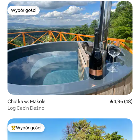
Wybór gości
Wybór gości
Chatka w: Makole
Średnia ocena:
4,96 (48)
Log Cabin Dežno
Wybór gości
Najpopularniejsze z kategorii Wybór gości