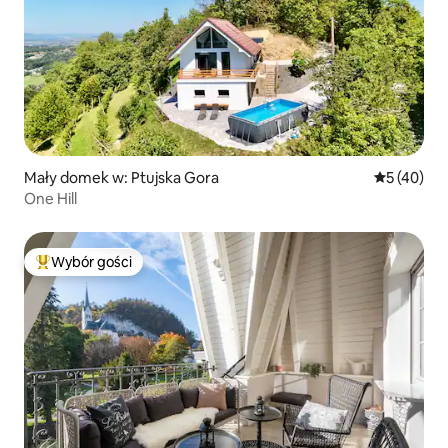
Mały domek w: Ptujska Gora
Średnia oce
5 (40)
One Hill
Wybór gości
Najpopularniejsze z kategorii Wybór gości