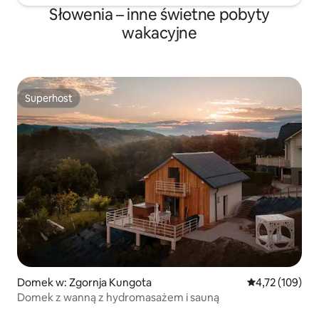
Słowenia – inne świetne pobyty
wakacyjne
Superhost
Superhost
Domek w: Zgornja Kungota
Średnia ocena: 
4,72 (109)
Domek z wanną z hydromasażem i sauną