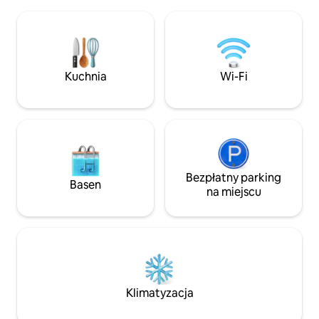
spokojnymi rzekam
w apartamencie z własną sauną,
wzgórzami równiny 
kominkiem i kuchnią. Przed domkiem
idealna na wakacy
znajduje się jacuzzi pod gwiazdami,
się przestronnym 
a wokół panuje spokój dziewiczej
pięknymi widokami 
przyrody. Idealne miejsce dla par, które
ogromnej wannie. Przechowalni
Kuchnia
Wi-Fi
szukają luksusowych rozkoszów i relaksu
rowerów i bezpłat
w pobliżu gór. Witaj w swoim
(RNO135551)
sanktuarium! Identyfikator RNO: 108171
Bezpłatny parking
Basen
na miejscu
Klimatyzacja