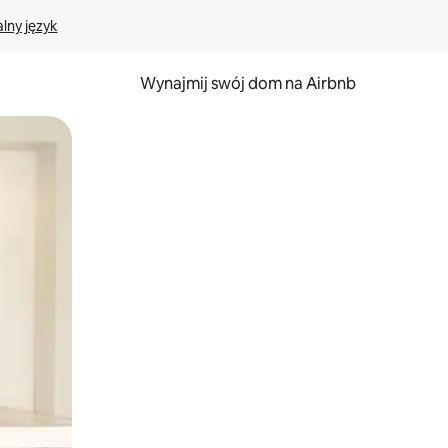
lny język
Wynajmij swój dom na Airbnb
e za pomocą gestów dotykowych lub przesuwania.