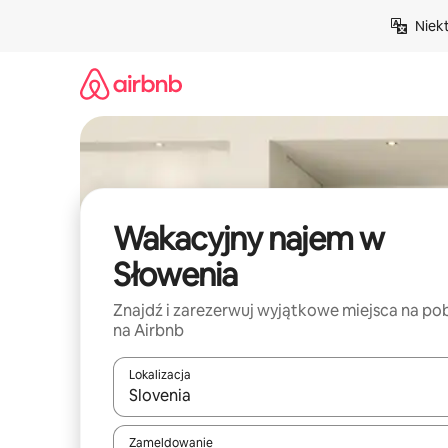
Przejdź
Niek
do
treści
Wakacyjny najem w
Słowenia
Znajdź i zarezerwuj wyjątkowe miejsca na po
na Airbnb
Lokalizacja
Gdy wyniki będą dostępne, możesz poruszać się p
Zameldowanie