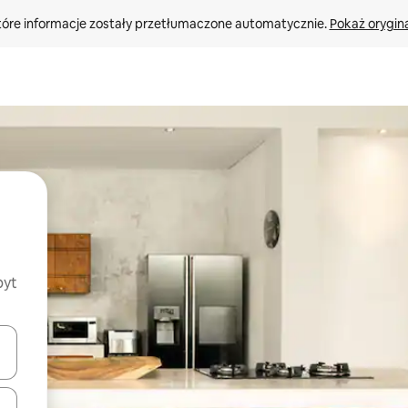
tóre informacje zostały przetłumaczone automatycznie. 
Pokaż orygina
byt
o nich za pomocą klawiszy strzałek w górę i w dół lub przeglądać j