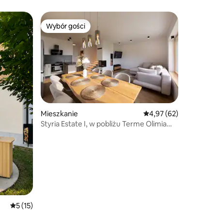
Wybór gości
Wybór gości
Wybór gości
Mieszkanie
Średnia ocena: 4,97 na 
4,97 (62)
Styria Estate I, w pobliżu Terme Olimia
Spa Resort
Średnia ocena: 5 na 5, liczba recenzji: 15
5 (15)