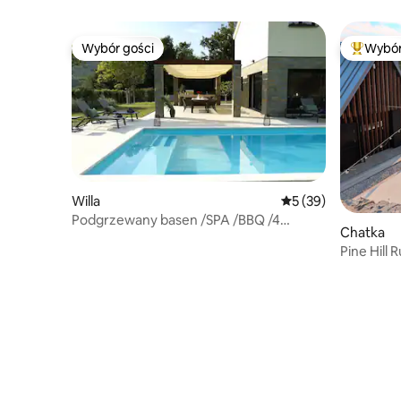
Wybór gości
Wybór
Wybór gości
Najpopul
Willa
Średnia ocena: 5 na 
5 (39)
Podgrzewany basen /SPA /BBQ /4
Chatka
sypialnie – Villa Olivetum
Pine Hill
jacuzzi