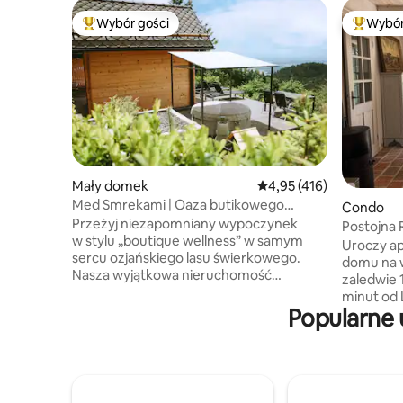
Wybór gości
Wybór
Najpopularniejsze z kategorii Wybór gości
Najpopul
Mały domek
Średnia ocena: 4,95 na 5
4,95 (416)
Med Smrekami | Oaza butikowego
Condo
wellness i SPA
Przeżyj niezapomniany wypoczynek
Postojna 
w stylu „boutique wellness” w samym
Uroczy a
sercu ozjańskiego lasu świerkowego.
domu na w
Nasza wyjątkowa nieruchomość
zaledwie 1
zapewnia całkowitą prywatność
minut od 
w dwóch oddzielnych strefach:
Popularne 
przestron
w romantycznym drewnianym domku
urokiem, 
z panoramicznymi widokami, foteliem do
spokojny
masażu klasy premium i projektorem
4 gości. 
filmowym przy łóżku oraz
spokojnym
w apartamencie z własną sauną,
wzgórzami