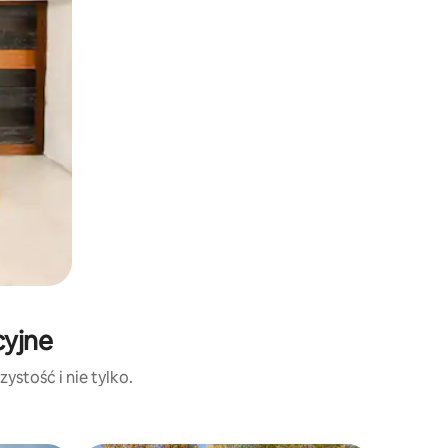
cyjne
ystość i nie tylko.