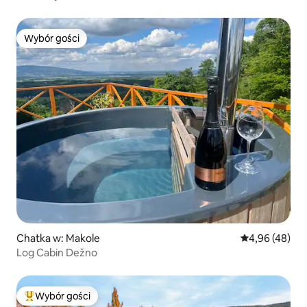
Wybór gości
Wybór gości
Chatka w: Makole
Średnia ocena:
4,96 (48)
Log Cabin Dežno
Wybór gości
Najpopularniejsze z kategorii Wybór gości