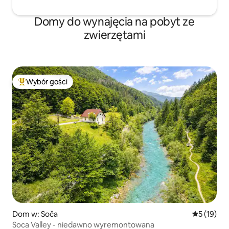
Domy do wynajęcia na pobyt ze
zwierzętami
Wybór gości
Najpopularniejsze z kategorii Wybór gości
Dom w: Soča
Średnia oce
5 (19)
Soca Valley - niedawno wyremontowana