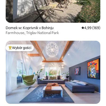
Domek w: Koprivnik v Bohinju
Średnia ocena: 
4,99 (169)
Farmhouse, Triglav National Park
Wybór gości
Najpopularniejsze z kategorii Wybór gości