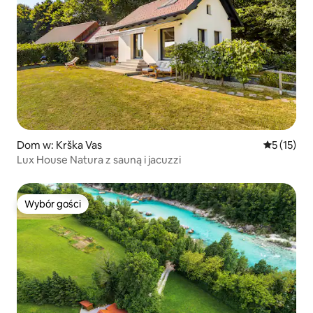
Dom w: Krška Vas
Średnia oce
5 (15)
Lux House Natura z sauną i jacuzzi
Wybór gości
Wybór gości