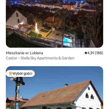
Mieszkanie w: Lublana
Średnia ocena: 
4,91 (188)
Castor – Stella Sky Apartments & Garden
Wybór gości
Najpopularniejsze z kategorii Wybór gości