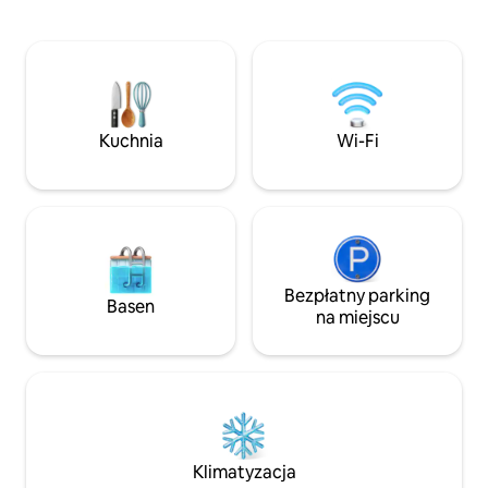
zapierającą dech w piersiach scenerią.
otoczeniu wielu 
Zimą dolina staje się zaśnieżoną krainą
restauracji, kawiar
czarów - idealną do narciarstwa
Wygodne łóżka po
biegowego, jazdy na sankach i
(160 cm) oraz łazi
narciarstwa zjazdowego w Krvavec (45
Inteligentny 40-ca
min samochodem). Pozostań w
kuchenka mikrofal
kontakcie dzięki szybkiemu internetowi
część wypoczynkow
Kuchnia
Wi-Fi
światłowodowemu i silnemu Wi-Fi. Twój
przybory toaletowe
alpejski wyjazd już czeka!
Bezpłatny parking
Basen
na miejscu
Klimatyzacja