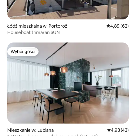
Łódź mieszkalna w: Portorož
Średnia ocena:
4,89 (62)
Houseboat trimaran SUN
Wybór gości
Wybór gości
Mieszkanie w: Lublana
Średnia ocena:
4,93 (43)