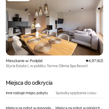
Mieszkanie w: Podplat
Średnia ocena:
4,97 (62)
Styria Estate I, w pobliżu Terme Olimia Spa Resort
Miejsca do odkrycia
Inne rodzaje miejsc pobytu
Sposoby spędzania czasu
Miejsca na pobyt w gospodarstwach agroturystycznych
Miejsca na pobyt w górskich chatach