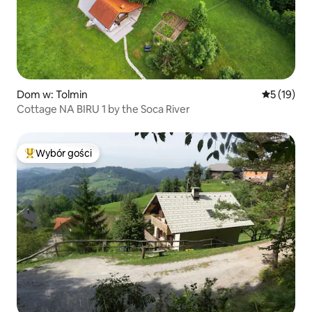
Dom w: Tolmin
Średnia oce
5 (19)
Cottage NA BIRU 1 by the Soca River
Wybór gości
Najpopularniejsze z kategorii Wybór gości