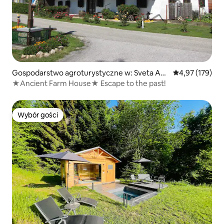
Gospodarstwo agroturystyczne w: Sveta Ana
Średnia ocena: 
4,97 (179)
v Slovenskih Goricah
★Ancient Farm House★ Escape to the past!
Wybór gości
Wybór gości