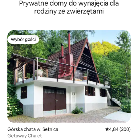
Prywatne domy do wynajęcia dla
rodziny ze zwierzętami
Wybór gości
Wybór gości
Górska chata w: Setnica
Średnia ocena: 4
4,84 (200)
Getaway Chalet