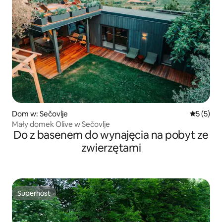
Dom w: Sečovlje
Średnia oc
5 (5)
Mały domek Olive w Sečovlje
Do z basenem do wynajęcia na pobyt ze
zwierzętami
Superhost
Superhost