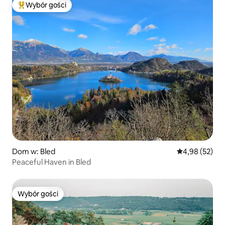
Wybór gości
Najpopularniejsze z kategorii Wybór gości
Dom w: Bled
Średnia ocena:
4,98 (52)
Peaceful Haven in Bled
Wybór gości
Wybór gości