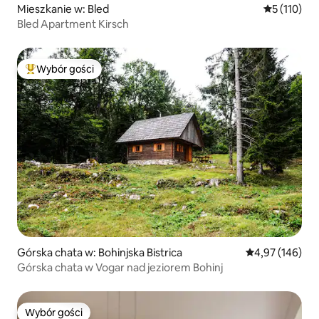
Mieszkanie w: Bled
Średnia ocen
5 (110)
Bled Apartment Kirsch
Wybór gości
Najpopularniejsze z kategorii Wybór gości
Górska chata w: Bohinjska Bistrica
Średnia ocena: 
4,97 (146)
Górska chata w Vogar nad jeziorem Bohinj
Wybór gości
Wybór gości