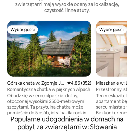
zwierzętami mają wysokie oceny za lokalizację,
czystość i inne atuty.
Wybór gości
Wybór gości
Wybór gości
Wybór gości
Górska chata w: Zgornje Je
Średnia ocena: 4,86 na 5, liczba 
4,86 (352)
Mieszkanie w: Lub
zersko
Romantyczna chatka w pięknych Alpach
Przestronny istyl
na Loft Old City C
Obudź się w sercu alpejskiej doliny,
Ten nieskazitelny 
otoczonej wysokimi 2500-metrowymi
apartament będzi
szczytami. Ta przytulna chatka może
sercu miasta z wi
pomieścić do 5 osób, idealna dla rodzin
Bezkonkurencyjna 
Popularne udogodnienia w domach na
lub małych grup szukających spokoju i
spokojnej strefie 
przyrody. Latem możesz cieszyć się
odległości spacer
pobyt ze zwierzętami w: Słowenia
niezliczonymi szlakami turystycznymi i
i Smoczego oraz 