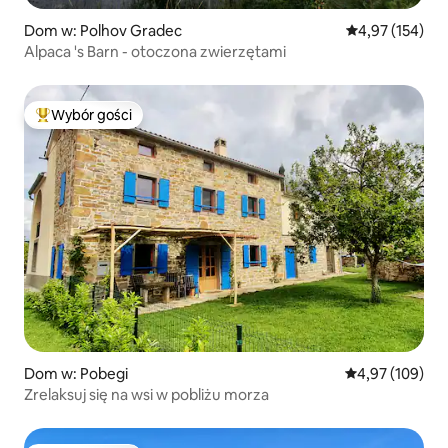
Dom w: Polhov Gradec
Średnia ocena: 
4,97 (154)
Alpaca 's Barn - otoczona zwierzętami
Wybór gości
Najpopularniejsze z kategorii Wybór gości
Dom w: Pobegi
Średnia ocena: 
4,97 (109)
Zrelaksuj się na wsi w pobliżu morza