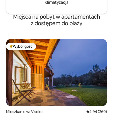
Klimatyzacja
Miejsca na pobyt w apartamentach
z dostępem do plaży
Wybór gości
Najpopularniejsze z kategorii Wybór gości
Mieszkanie w: Visoko
Średnia ocena: 4
4,94 (260)