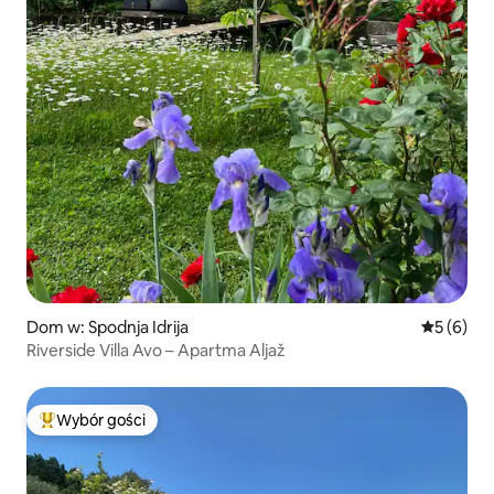
Dom w: Spodnja Idrija
Średnia oc
5 (6)
Riverside Villa Avo – Apartma Aljaž
Wybór gości
Najpopularniejsze z kategorii Wybór gości