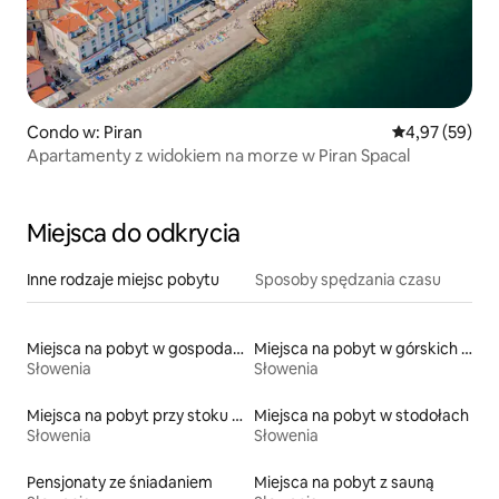
Condo w: Piran
Średnia ocena:
4,97 (59)
Apartamenty z widokiem na morze w Piran Spacal
Miejsca do odkrycia
Inne rodzaje miejsc pobytu
Sposoby spędzania czasu
Miejsca na pobyt w gospodarstwach agroturystycznych
Miejsca na pobyt w górskich chatach
Słowenia
Słowenia
Miejsca na pobyt przy stoku narciarskim
Miejsca na pobyt w stodołach
Słowenia
Słowenia
Pensjonaty ze śniadaniem
Miejsca na pobyt z sauną