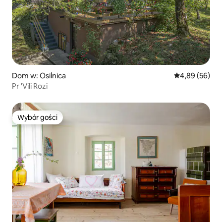
Dom w: Osilnica
Średnia ocena:
4,89 (56)
Pr 'Vili Rozi
Wybór gości
Wybór gości