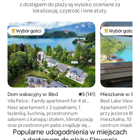
z dostępem do plaży są wysoko oceniane za
lokalizację, czystość i inne atuty.
Wybór gości
Wybór gości
Najpopularniejsze z kategorii Wybór gości
Najpopularniejsze
Dom wakacyjny w: Bled
Średnia ocena: 5 na 5, liczba 
5 (141)
Mieszkanie w: Ble
Vila Petra - Family apartment for 4 at
Best Lake View A
Lake Bled
Nasz apartament z 2 sypialniami, 1
Apartament (102 m
łazienką, kuchnią, przestronnym
przy jeziorze Bled.
salonem z kanapą i stołem, klimatyzacją
mieszkalna, 10 mi
oraz przestronnym patio znajduje się
centrum miasta. 
Popularne udogodnienia w miejscach
około 100 metrów od jeziora Bled
pełni wyposażoną 
(obszar kąpielowy). Znajduje się w
sypialnie, łazienkę i piękny taras (widok