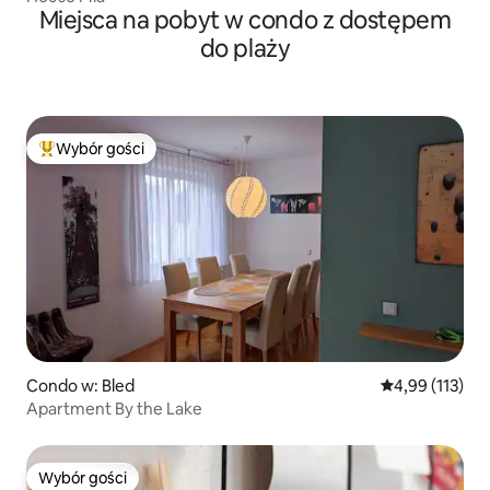
Miejsca na pobyt w condo z dostępem
do plaży
Wybór gości
Najpopularniejsze z kategorii Wybór gości
Condo w: Bled
Średnia ocena: 
4,99 (113)
Apartment By the Lake
Wybór gości
Wybór gości