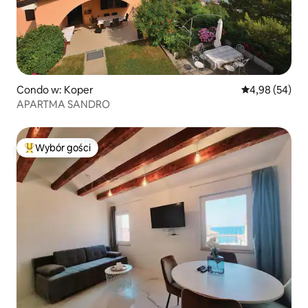
Condo w: Koper
Średnia ocena:
4,98 (54)
APARTMA SANDRO
Wybór gości
Najpopularniejsze z kategorii Wybór gości