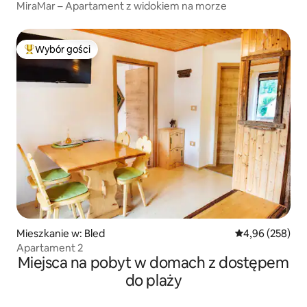
MiraMar – Apartament z widokiem na morze
Wybór gości
Najpopularniejsze z kategorii Wybór gości
Mieszkanie w: Bled
Średnia ocena: 
4,96 (258)
Apartament 2
Miejsca na pobyt w domach z dostępem
do plaży