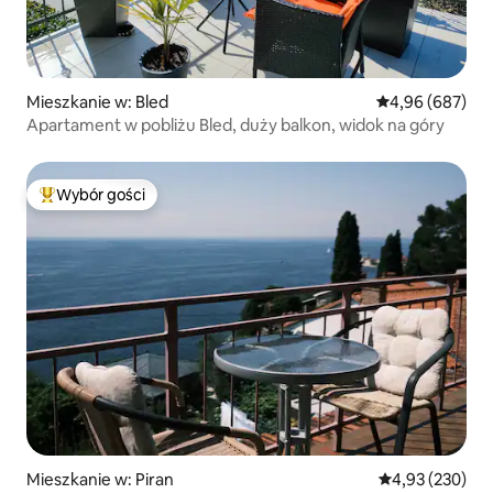
Mieszkanie w: Bled
Średnia ocena: 4
4,96 (687)
Apartament w pobliżu Bled, duży balkon, widok na góry
Wybór gości
Najpopularniejsze z kategorii Wybór gości
Mieszkanie w: Piran
Średnia ocena: 
4,93 (230)