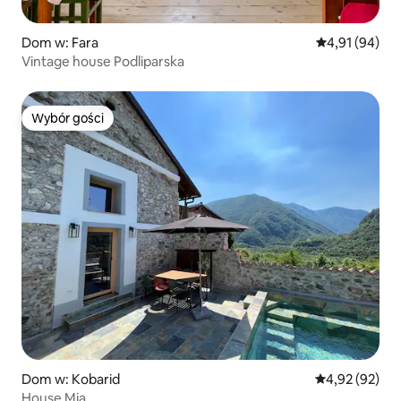
Dom w: Fara
Średnia ocena:
4,91 (94)
Vintage house Podliparska
Wybór gości
Wybór gości
Dom w: Kobarid
Średnia ocena:
4,92 (92)
House Mia