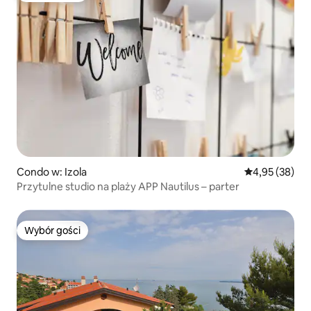
Condo w: Izola
Średnia ocena:
4,95 (38)
Przytulne studio na plaży APP Nautilus – parter
Wybór gości
Wybór gości