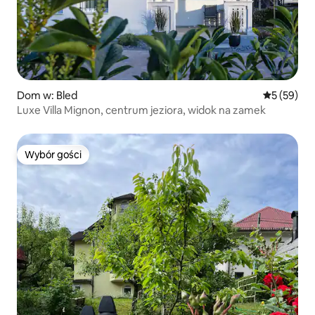
Dom w: Bled
Średnia oce
5 (59)
Luxe Villa Mignon, centrum jeziora, widok na zamek
Wybór gości
Wybór gości