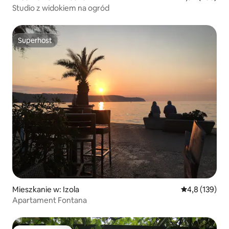
Studio z widokiem na ogród
Superhost
Superhost
Mieszkanie w: Izola
Średnia ocena:
4,8 (139)
Apartament Fontana