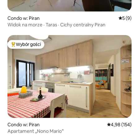
Condo w: Piran
Średnia oc
5 (9)
Widok na morze · Taras · Cichy centralny Piran
Wybór gości
Najpopularniejsze z kategorii Wybór gości
Condo w: Piran
Średnia ocena: 
4,98 (154)
Apartament „Nono Mario”