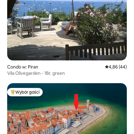
Condo w: Piran
Średnia ocena:
4,86 (44)
Vila Olivegarden - 1Br. green
Wybór gości
Najpopularniejsze z kategorii Wybór gości