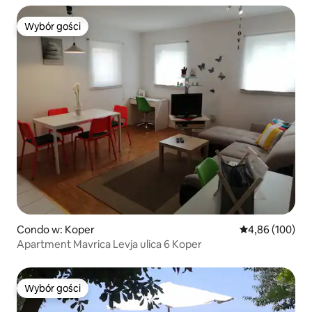
Wybór gości
Wybór gości
Condo w: Koper
Średnia ocena: 
4,86 (100)
Apartment Mavrica Levja ulica 6 Koper
Wybór gości
Wybór gości