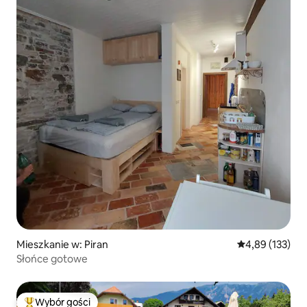
Mieszkanie w: Piran
Średnia ocena: 
4,89 (133)
Słońce gotowe
Wybór gości