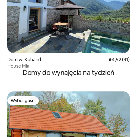
Dom w: Kobarid
Średnia ocena:
4,92 (91)
House Mia
Domy do wynajęcia na tydzień
Wybór gości
Wybór gości