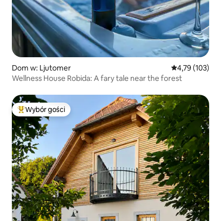
Dom w: Ljutomer
Średnia ocena: 
4,79 (103)
Wellness House Robida: A fary tale near the forest
Wybór gości
Najpopularniejsze z kategorii Wybór gości