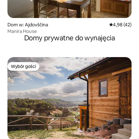
Dom w: Ajdovščina
Średnia ocena:
4,98 (42)
Manira House
Domy prywatne do wynajęcia
Wybór gości
Wybór gości