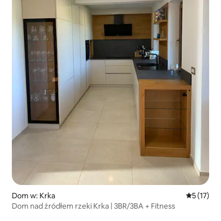
Dom w: Krka
Średnia oce
5 (17)
Dom nad źródłem rzeki Krka | 3BR/3BA + Fitness