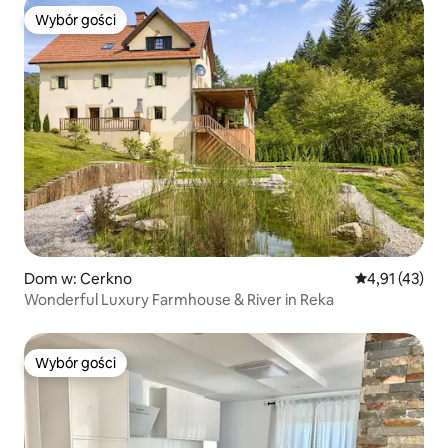
Wybór gości
Wybór gości
Dom w: Cerkno
Średnia ocena:
4,91 (43)
Wonderful Luxury Farmhouse & River in Reka
Wybór gości
Wybór gości