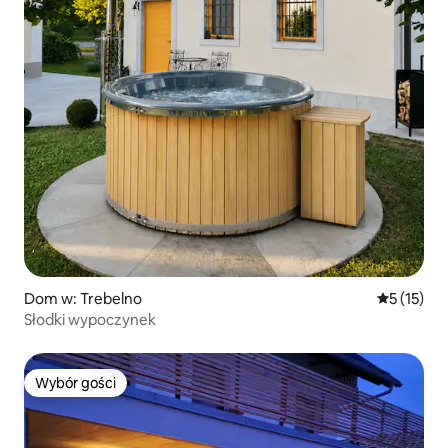
Dom w: Trebelno
Średnia oce
5 (15)
Słodki wypoczynek
Wybór gości
Wybór gości