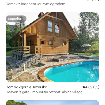
Domek z basenem i dużym ogrodem
Superhost
Superhost
Dom w: Zgornje Jezersko
Średnia ocena:
4,89 (55)
Heaven 's gate - mountain retreat, alpine village