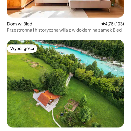
Dom w: Bled
Średnia ocena: 
4,76 (103)
Przestronna i historyczna willa z widokiem na zamek Bled
Wybór gości
Wybór gości