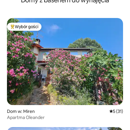
Domy z basenem do wynajęcia
Wybór gości
Najpopularniejsze z kategorii Wybór gości
Dom w: Miren
Średnia oce
5 (31)
Apartma Oleander