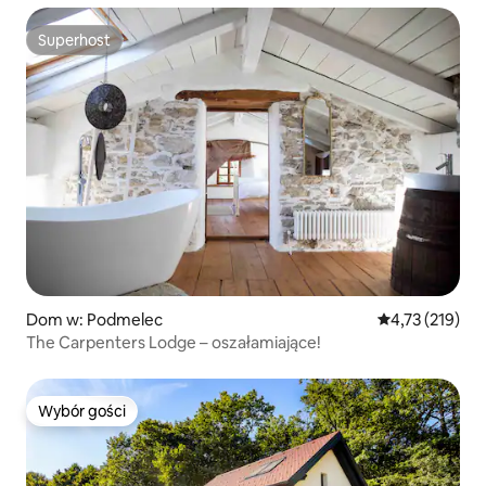
Superhost
Superhost
Dom w: Podmelec
Średnia ocena: 
4,73 (219)
The Carpenters Lodge – oszałamiające!
Wybór gości
Wybór gości