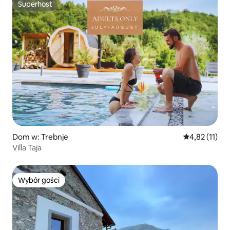
Superhost
Superhost
Dom w: Trebnje
Średnia ocena:
4,82 (11)
Villa Taja
Wybór gości
Wybór gości