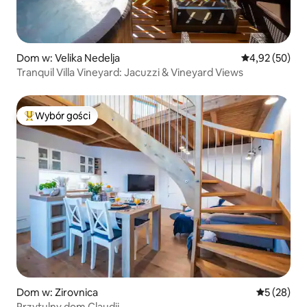
Dom w: Velika Nedelja
Średnia ocena:
4,92 (50)
Tranquil Villa Vineyard: Jacuzzi & Vineyard Views
Wybór gości
Najpopularniejsze z kategorii Wybór gości
Dom w: Zirovnica
Średnia oce
5 (28)
Przytulny dom Claudii