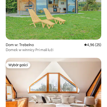
Dom w: Trebelno
Średnia ocena:
4,96 (25)
Domek w winnicy Pri mali luži
Wybór gości
Wybór gości