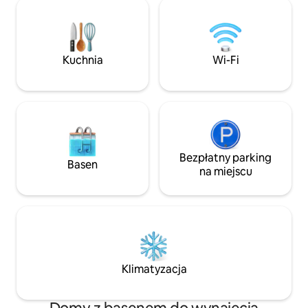
zwiedzanie poblisk
słońcem przez cały dzień. Country
Bohinj. • PRZESTRZEŃ: 2 wygodne
House Mirt znajduje się 2 km od małej
sypialnie, pełna kuc
wioski Blanca i 6 km od miasta Sevnica.
PARKING: bezpłatn
Country House Mirt to piękne miejsce na
miejscu. W pobliżu dworca kolejowego
pobyt z wyrafinowanymi detalami, które
Kuchnia
Wi-Fi
Bled Jezero. 30-
spełnią każde Twoje pragnienie relaksu i
spacer do centrum
wypoczynku w elegancki, ale
(200/50 Mb/s), sa
komfortowy sposób.
zameldowanie i dos
Bezpłatny parking
Basen
na miejscu
Klimatyzacja