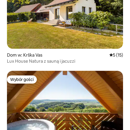
Dom w: Krška Vas
Średnia oce
5 (15)
Lux House Natura z sauną i jacuzzi
Wybór gości
Wybór gości