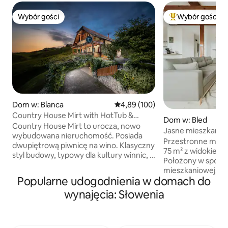
Wybór gości
Wybór gości
Wybór gości
Najpopularniejsze
Dom w: Blanca
Średnia ocena: 4,89 na 5, liczba 
4,89 (100)
Country House Mirt with HotTub &
Dom w: Bled
Sauna
Country House Mirt to urocza, nowo
Jasne mieszkanie
wybudowana nieruchomość. Posiada
widokiem na jezior
Przestronne miesz
dwupiętrową piwnicę na wino. Klasyczny
75 m² z widokiem n
styl budowy, typowy dla kultury winnic, z
Położony w spokoj
pięknymi detalami wykonanymi z
mieszkaniowej, je
drewna. Country House posiada również
Popularne udogodnienia w domach do
na spokojny wypoc
taras i balkon z pięknym widokiem na
z naszego ogrodu i 
wynajęcia: Słowenia
winnice na wzgórzach urokliwej małej
DARMOWE ROWERY
wioski o nazwie Blanca. Dom wiejski jest
jezioro w 5 minut. • ODKRYWAJ:
zbudowany po słonecznej stronie
samochód to najle
wzgórz, dzięki czemu można cieszyć się