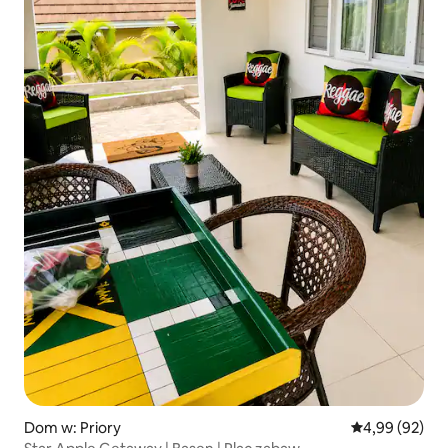
Dom w: Priory
Średnia ocena:
4,99 (92)