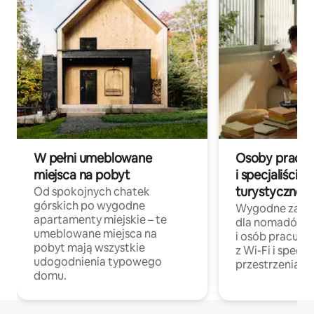
W pełni umeblowane
Osoby pracują
miejsca na pobyt
i specjaliści z
turystycznej
Od spokojnych chatek
górskich po wygodne
Wygodne zakw
apartamenty miejskie – te
dla nomadów 
umeblowane miejsca na
i osób pracując
pobyt mają wszystkie
z Wi-Fi i specja
udogodnienia typowego
przestrzenią do
domu.