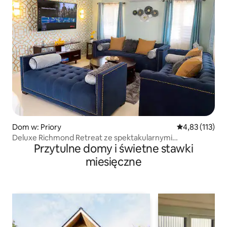
Dom w: Priory
Średnia ocena: 
4,83 (113)
Deluxe Richmond Retreat ze spektakularnymi
Przytulne domy i świetne stawki
udogodnieniami
miesięczne