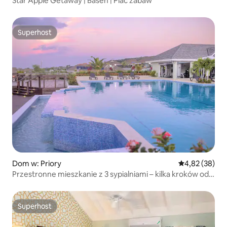
Star Apple Getaway | Basen | Plac zabaw
Superhost
Superhost
Dom w: Priory
Średnia ocena:
4,82 (38)
Przestronne mieszkanie z 3 sypialniami – kilka kroków od
basenu, w pobliżu Ocho Rios
Superhost
Superhost