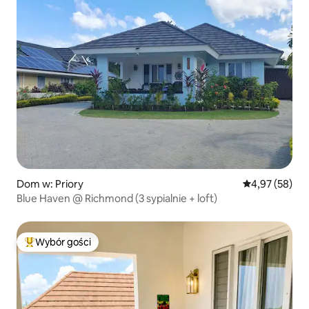
Dom w: Priory
Średnia ocena:
4,97 (58)
Blue Haven @ Richmond (3 sypialnie + loft)
Wybór gości
Najpopularniejsze z kategorii Wybór gości