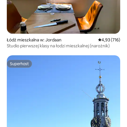
Łódź mieszkalna w: Jordaan
Średnia ocena: 
4,93 (716)
Studio pierwszej klasy na łodzi mieszkalnej (narożnik)
Superhost
Superhost