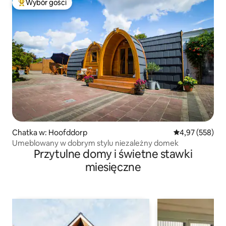
Wybór gości
Najpopularniejsze z kategorii Wybór gości
Chatka w: Hoofddorp
Średnia ocena: 
4,97 (558)
Umeblowany w dobrym stylu niezależny domek
Przytulne domy i świetne stawki
miesięczne