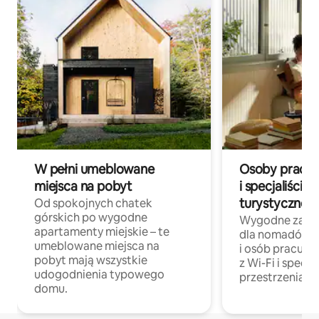
W pełni umeblowane
Osoby pracują
miejsca na pobyt
i specjaliści z
turystycznej
Od spokojnych chatek
górskich po wygodne
Wygodne zakw
apartamenty miejskie – te
dla nomadów 
umeblowane miejsca na
i osób pracując
pobyt mają wszystkie
z Wi-Fi i specja
udogodnienia typowego
przestrzenią do
domu.