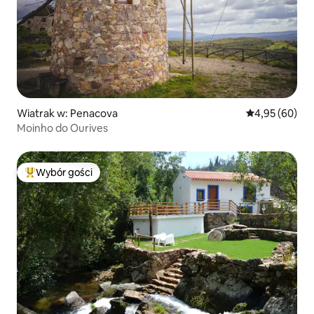
Wiatrak w: Penacova
Średnia ocena:
4,95 (60)
Moinho do Ourives
Wybór gości
Najpopularniejsze z kategorii Wybór gości