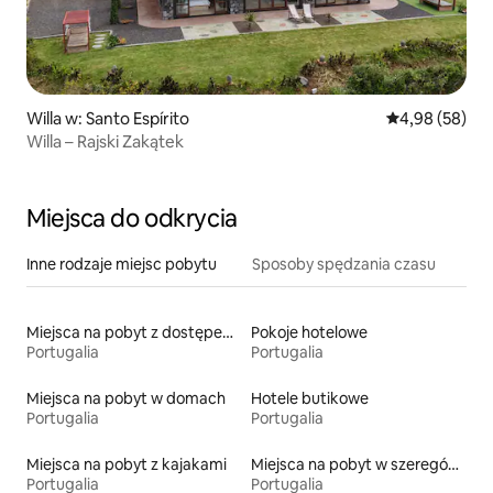
Willa w: Santo Espírito
Średnia ocena:
4,98 (58)
Willa – Rajski Zakątek
Miejsca do odkrycia
Inne rodzaje miejsc pobytu
Sposoby spędzania czasu
Miejsca na pobyt z dostępem do jeziora
Pokoje hotelowe
Portugalia
Portugalia
Miejsca na pobyt w domach
Hotele butikowe
Portugalia
Portugalia
Miejsca na pobyt z kajakami
Miejsca na pobyt w szeregówkach
Portugalia
Portugalia