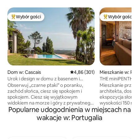
Wybór gości
Wybór gości
Najpopularniejsze z kategorii Wybór gości
Najpopularniejsze
Dom w: Cascais
Średnia ocena: 4,86 na 5, liczba 
4,86 (301)
Mieszkanie w: Paç
Urok i design w domu z basenem i
THE miniPENTHOUS
wspaniałym widokiem na morze i góry
Obserwuj „czarne ptaki” o poranku,
Mieszkanie przeb
zachód słońca, ciesz się spokojem i
architekta, dosko
spokojem. Ciesz się wyjątkowym
ekspozycja słonecz
widokiem na morze i góry z prywatnego
wysokości 150 m. 1 a
Popularne udogodnienia w miejscach na
salonu, basenu bez krawędzi, „Serra de
łaźnią turecką z a
Sintra”- magicznej góry, zaczarowanych
apartament z tar
wakacje w: Portugalia
lasów, klasztorów i pałaców. Możliwość
morze, ekranem p
dołączenia biurka. Istnieje również
Pokój z widokiem 
możliwość przyjęcia uroczystości
tarasem, gdzie mo
weselnych, jeśli jesteście małymi
częścią wypoczynko