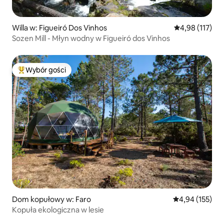
Willa w: Figueiró Dos Vinhos
Średnia ocena: 
4,98 (117)
Sozen Mill - Młyn wodny w Figueiró dos Vinhos
Wybór gości
Najpopularniejsze z kategorii Wybór gości
Dom kopułowy w: Faro
Średnia ocena: 
4,94 (155)
Kopuła ekologiczna w lesie