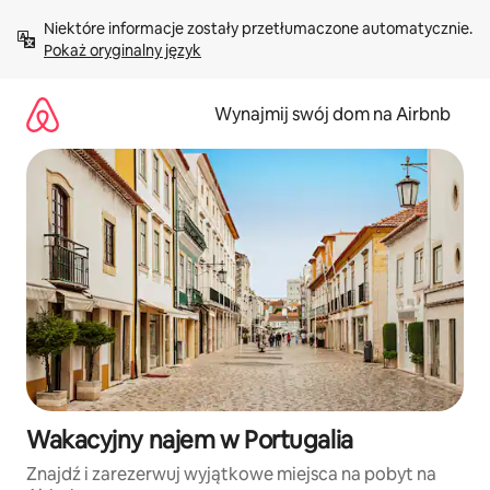
Przejdź
Niektóre informacje zostały przetłumaczone automatycznie. 
do
Pokaż oryginalny język
treści
Wynajmij swój dom na Airbnb
Wakacyjny najem w Portugalia
Znajdź i zarezerwuj wyjątkowe miejsca na pobyt na