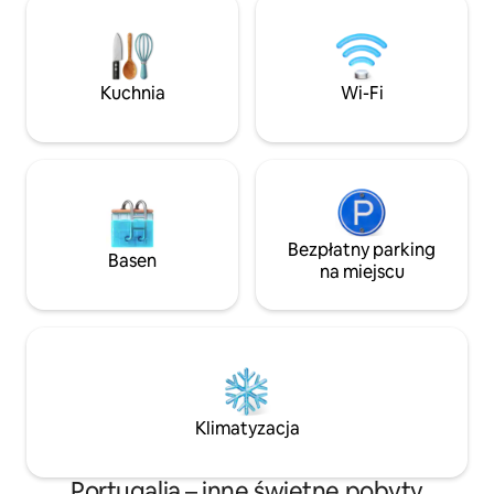
grupami, za dodatkową opłatą. Aby
z kutego żelaza. Bl
uzyskać więcej informacji, skontaktuj się
kawiarni i superm
bezpośrednio z gospodarzem. Górska
kolejowego. Klima
willa zbudowana ponad 100 lat temu , na
podłoga we wszys
Kuchnia
Wi-Fi
imponującej skale z wyjątkowym
pomieszczeniach, 
otoczeniem i zapierającym dech w
niezależne pudeł
piersiach widokiem na morze, miasto
Cascais i górę, na której się znajduje .
Dom został niedawno odnowiony i
powiększony o nowoczesną
konstrukcję, z której roztacza się widok i
otoczenie . Widać go ze szczytu Serra
Bezpłatny parking
Basen
de Sintra, do Guincho do Cabo Espichel.
na miejscu
Rzut kamieniem od ścieżek dla pieszych
Serra de Sintra i jej zabytków, a obok
dobrych restauracji , kawiarni z dobrą
atmosferą , mała wioska ma
supermarket i aptekę dla Twojego
spokoju. Goście mają do dyspozycji dom
z 2 sypialniami, salonem i kuchnią,
Klimatyzacja
całkowicie prywatny i ma dostęp do
dużego ogrodu z basenem, z którego
roztacza się niesamowity widok.
Portugalia – inne świetne pobyty