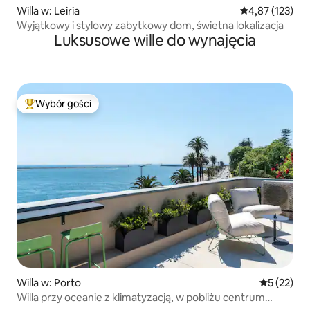
Willa w: Leiria
Średnia ocena: 
4,87 (123)
Wyjątkowy i stylowy zabytkowy dom, świetna lokalizacja
Luksusowe wille do wynajęcia
Wybór gości
Najpopularniejsze z kategorii Wybór gości
Willa w: Porto
Średnia oce
5 (22)
Willa przy oceanie z klimatyzacją, w pobliżu centrum