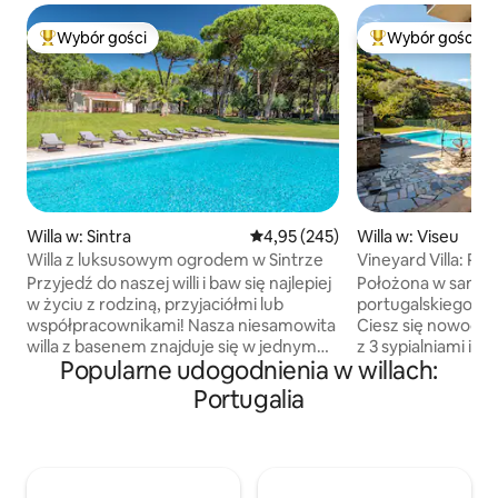
Wybór gości
Wybór gości
Najpopularniejsze z kategorii Wybór gości
Najpopularniejsze
Willa w: Sintra
Średnia ocena: 4,95 na 5, liczba 
4,95 (245)
Willa w: Viseu
Willa z luksusowym ogrodem w Sintrze
Vineyard Villa: Pool
Douro
Przyjedź do naszej willi i baw się najlepiej
Położona w samy
w życiu z rodziną, przyjaciółmi lub
portugalskiego re
współpracownikami! Nasza niesamowita
Ciesz się nowoczes
willa z basenem znajduje się w jednym
z 3 sypialniami i 
Popularne udogodnienia w willach:
z najbardziej kultowych miejsc w Parku
skaliste winnice w
Przyrody Sintra-Cascais i jest otoczona
Odśwież się w na
Portugalia
zachwycającym ogrodem, dzięki czemu
basenie i pryszni
Twój pobyt będzie naprawdę
powietrzu. Zrelak
niezapomniany! POKOCHASZ: - Komfort
patio i czerzaj si
domu - Autentyczność natury - Lokalna
otoczeniem. Szybki
gastronomia - Niewiarygodne aromaty
kominek opalany d