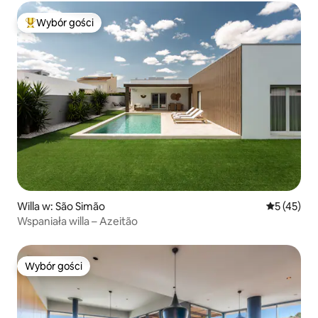
Wybór gości
Najpopularniejsze z kategorii Wybór gości
Willa w: São Simão
Średnia oce
5 (45)
Wspaniała willa – Azeitão
Wybór gości
Wybór gości