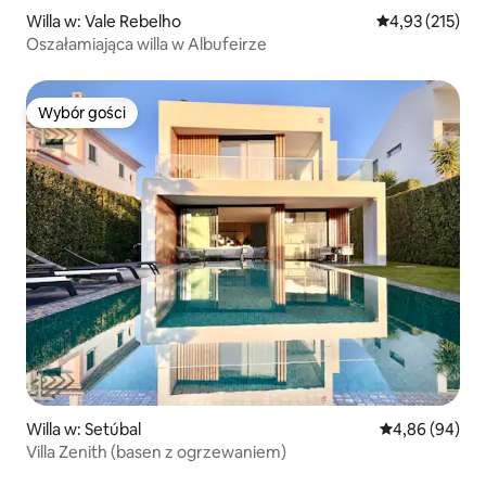
Willa w: Vale Rebelho
Średnia ocena: 
4,93 (215)
Oszałamiająca willa w Albufeirze
Wybór gości
Wybór gości
Willa w: Setúbal
Średnia ocena:
4,86 (94)
Villa Zenith (basen z ogrzewaniem)