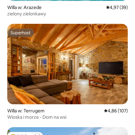
Willa w: Arazede
Średnia ocena:
4,97 (39)
zielony zielonkawy
Superhost
Superhost
Willa w: Terrugem
Średnia ocena: 
4,86 (107)
Wioska i morze - Dom na wsi