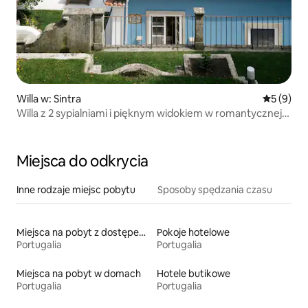
Willa w: Sintra
Średnia oc
5 (9)
Willa z 2 sypialniami i pięknym widokiem w romantycznej
Sintrze
Miejsca do odkrycia
Inne rodzaje miejsc pobytu
Sposoby spędzania czasu
Miejsca na pobyt z dostępem do jeziora
Pokoje hotelowe
Portugalia
Portugalia
Miejsca na pobyt w domach
Hotele butikowe
Portugalia
Portugalia