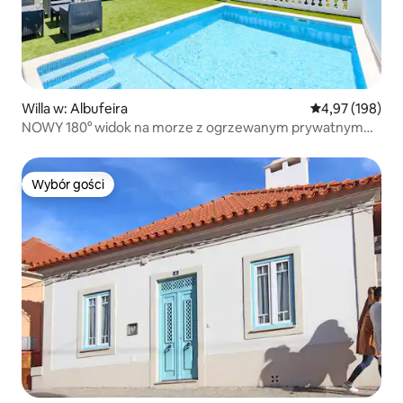
Willa w: Albufeira
Średnia ocena: 
4,97 (198)
NOWY 180° widok na morze z ogrzewanym prywatnym
basenem
Wybór gości
Wybór gości