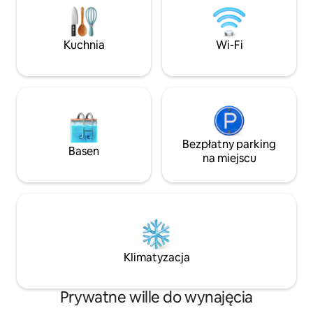
morza Amerykański pisarz Paul Auster
i piękne widoki. Tylko 3 minuty jazdy do
przebywa przez cztery miesiące
słynnej restauracj
w naszej willi, kręcąc „Inner Life Martina
degustacje win i 
Kuchnia
Wi-Fi
Frosta”
znać, z przyjemn
Bezpłatny parking
Basen
na miejscu
Klimatyzacja
Prywatne wille do wynajęcia