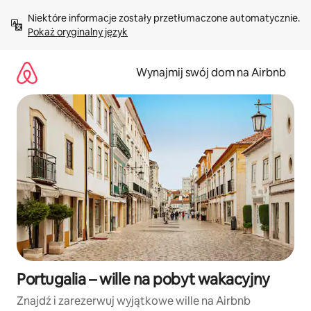
Przejdź
Niektóre informacje zostały przetłumaczone automatycznie. 
do
Pokaż oryginalny język
treści
Wynajmij swój dom na Airbnb
Portugalia – wille na pobyt wakacyjny
Znajdź i zarezerwuj wyjątkowe wille na Airbnb