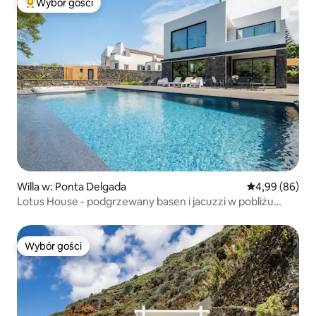
Wybór gości
Najpopularniejsze z kategorii Wybór gości
Willa w: Ponta Delgada
Średnia ocena:
4,99 (86)
Lotus House - podgrzewany basen i jacuzzi w pobliżu
plaży
Wybór gości
Wybór gości