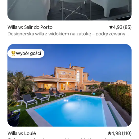
Willa w: Salir do Porto
Średnia ocena:
4,93 (85)
Designerska willa z widokiem na zatokę – podgrzewany
basen i jacuzzi
Wybór gości
Najpopularniejsze z kategorii Wybór gości
Willa w: Loulé
Średnia ocena: 
4,98 (110)