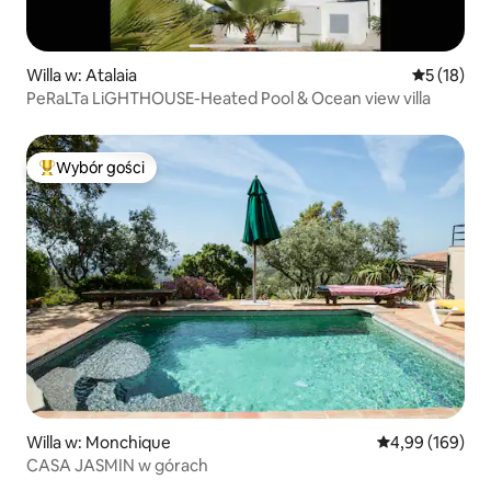
Willa w: Atalaia
Średnia oce
5 (18)
PeRaLTa LiGHTHOUSE-Heated Pool & Ocean view villa
Wybór gości
Najpopularniejsze z kategorii Wybór gości
Willa w: Monchique
Średnia ocena: 
4,99 (169)
CASA JASMIN w górach