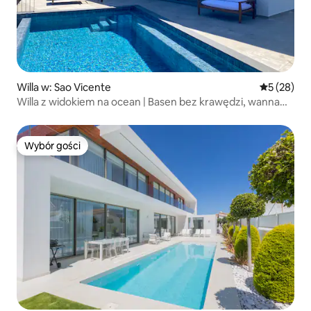
Willa w: Sao Vicente
Średnia oce
5 (28)
Willa z widokiem na ocean | Basen bez krawędzi, wanna
z hydromasażem, sauna
Wybór gości
Wybór gości