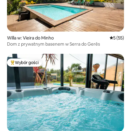
Willa w: Vieira do Minho
Średnia oce
5 (55)
Dom z prywatnym basenem w Serra do Gerês
Wybór gości
Najpopularniejsze z kategorii Wybór gości