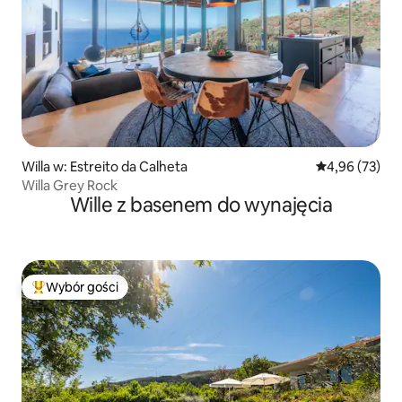
Willa w: Estreito da Calheta
Średnia ocena:
4,96 (73)
Willa Grey Rock
Wille z basenem do wynajęcia
Wybór gości
Najpopularniejsze z kategorii Wybór gości