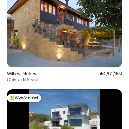
Willa w: Melres
Średnia ocena: 
4,97 (165)
Quinta da Seara
Wybór gości
Najpopularniejsze z kategorii Wybór gości