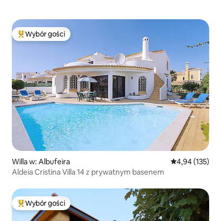
Wybór gości
Najpopularniejsze z kategorii Wybór gości
Willa w: Albufeira
Średnia ocena: 
4,94 (135)
Aldeia Cristina Villa 14 z prywatnym basenem
Wybór gości
Najpopularniejsze z kategorii Wybór gości