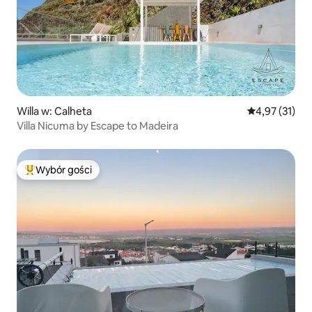
Willa w: Calheta
Średnia ocena:
4,97 (31)
Villa Nicuma by Escape to Madeira
Wybór gości
Najpopularniejsze z kategorii Wybór gości