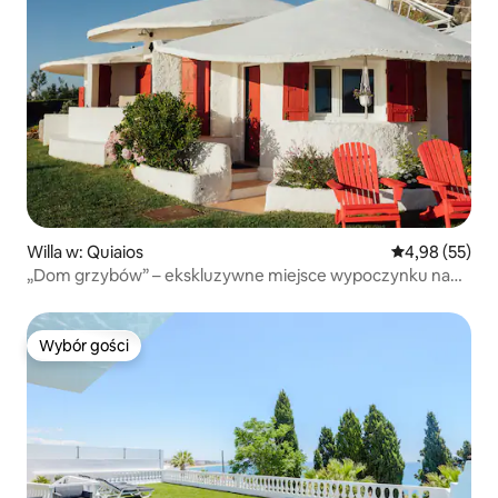
Willa w: Quiaios
Średnia ocena:
4,98 (55)
„Dom grzybów” – ekskluzywne miejsce wypoczynku nad
oceanem
Wybór gości
Wybór gości