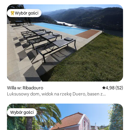
Porto
Wybór gości
Najpopularniejsze z kategorii Wybór gości
Willa w: Ribadouro
Średnia ocena:
4,98 (52)
Luksusowy dom, widok na rzekę Duero, basen z
podgrzewaną wodą.
Wybór gości
Wybór gości