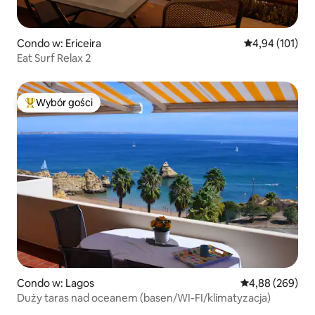
Condo w: Ericeira
Średnia ocena: 
4,94 (101)
Eat Surf Relax 2
Wybór gości
Najpopularniejsze z kategorii Wybór gości
Condo w: Lagos
Średnia ocena: 4
4,88 (269)
Duży taras nad oceanem (basen/WI-FI/klimatyzacja)