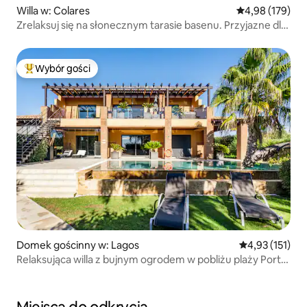
Willa w: Colares
Średnia ocena: 
4,98 (179)
Zrelaksuj się na słonecznym tarasie basenu. Przyjazne dla
dzieci
Wybór gości
Najpopularniejsze z kategorii Wybór gości
Domek gościnny w: Lagos
Średnia ocena: 
4,93 (151)
Relaksująca willa z bujnym ogrodem w pobliżu plaży Porto
de Mós