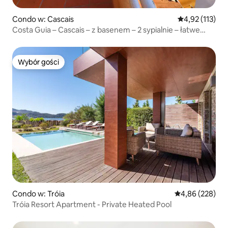
Condo w: Cascais
Średnia ocena: 
4,92 (113)
Costa Guia – Cascais – z basenem – 2 sypialnie – łatwe
parkowanie
Wybór gości
Wybór gości
Condo w: Tróia
Średnia ocena: 
4,86 (228)
Tróia Resort Apartment - Private Heated Pool