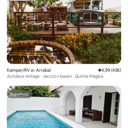
Kamper/RV w: Arrabal
Średnia ocena: 
4,99 (436)
Autobus vintage · Jacuzzi i basen · Quinta Mágica
Superhost
Superhost