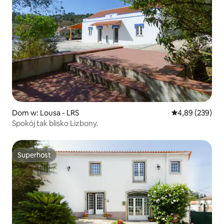
Dom w: Lousa - LRS
Średnia ocena: 
4,89 (239)
Spokój tak blisko Lizbony.
Superhost
Superhost