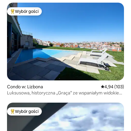
Wybór gości
Najpopularniejsze z kategorii Wybór gości
Condo w: Lizbona
Średnia ocena: 
4,94 (103)
Luksusowa, historyczna „Graça” ze wspaniałym widokiem
i basenem
Wybór gości
Najpopularniejsze z kategorii Wybór gości