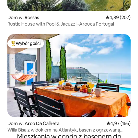
Dom w: Rossas
Średnia ocena: 
4,89 (207)
Rustic House with Pool & Jacuzzi -Arouca Portugal
Wybór gości
Najpopularniejsze z kategorii Wybór gości
Dom w: Arco Da Calheta
Średnia ocena: 
4,97 (156)
Willa Bisa z widokiem na Atlantyk, basen z ogrzewaną
Mieszkania w condo z basenem do
wodą