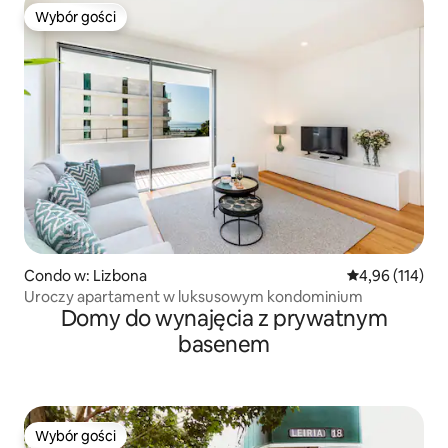
Wybór gości
Wybór gości
Condo w: Lizbona
Średnia ocena: 
4,96 (114)
Uroczy apartament w luksusowym kondominium
Domy do wynajęcia z prywatnym
basenem
Wybór gości
Wybór gości