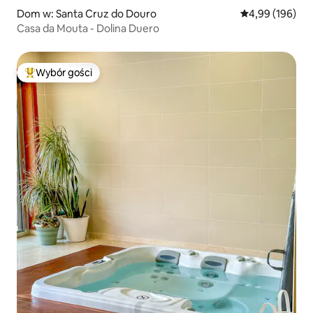
Dom w: Santa Cruz do Douro
Średnia ocena: 
4,99 (196)
Casa da Mouta - Dolina Duero
Wybór gości
Najpopularniejsze z kategorii Wybór gości