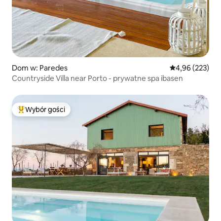
Dom w: Paredes
Średnia ocena: 
4,96 (223)
Countryside Villa near Porto - prywatne spa ibasen
Wybór gości
Najpopularniejsze z kategorii Wybór gości