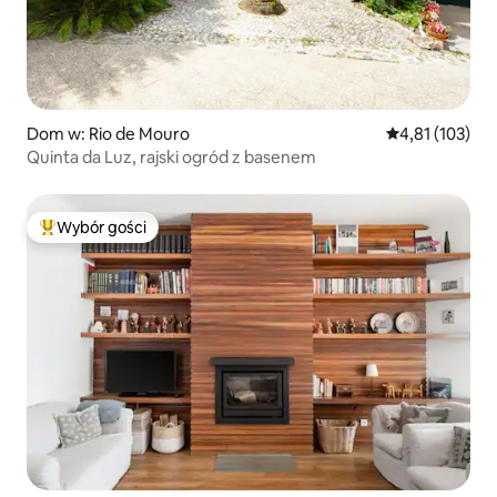
Dom w: Rio de Mouro
Średnia ocena: 
4,81 (103)
Quinta da Luz, rajski ogród z basenem
Wybór gości
Najpopularniejsze z kategorii Wybór gości