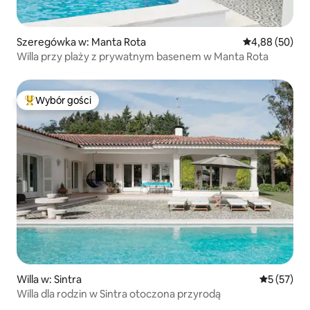
Szeregówka w: Manta Rota
Średnia ocena:
4,88 (50)
Willa przy plaży z prywatnym basenem w Manta Rota
Wybór gości
Najpopularniejsze z kategorii Wybór gości
Willa w: Sintra
Średnia oce
5 (57)
Willa dla rodzin w Sintra otoczona przyrodą