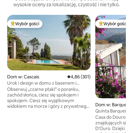
wysokie oceny za lokalizację, czystość i nie tylko.
Wybór gości
Wybór gości
Najpopularniejsze z kategorii Wybór gości
Najpopularniejsze
Dom w: Cascais
Średnia ocena: 4,86 na 5, liczba 
4,86 (301)
Urok i design w domu z basenem i
wspaniałym widokiem na morze i góry
Obserwuj „czarne ptaki” o poranku,
zachód słońca, ciesz się spokojem i
spokojem. Ciesz się wyjątkowym
Dom w: Barqueiro
widokiem na morze i góry z prywatnego
Quinta Barqueiro
salonu, basenu bez krawędzi, „Serra de
Casa do Douro na
Sintra”- magicznej góry, zaczarowanych
znajdujących się 
lasów, klasztorów i pałaców. Możliwość
D'Ouro. Dzięki u
dołączenia biurka. Istnieje również