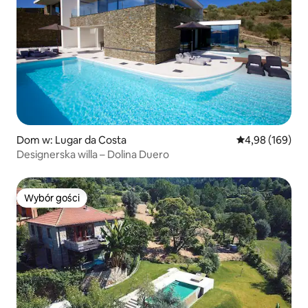
Dom w: Lugar da Costa
Średnia ocena: 
4,98 (169)
Designerska willa – Dolina Duero
Wybór gości
Wybór gości