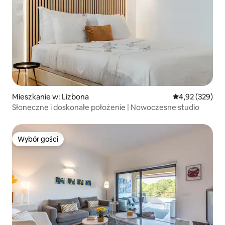
Mieszkanie w: Lizbona
Średnia ocena: 
4,92 (329)
Słoneczne i doskonałe położenie | Nowoczesne studio
Wybór gości
Wybór gości