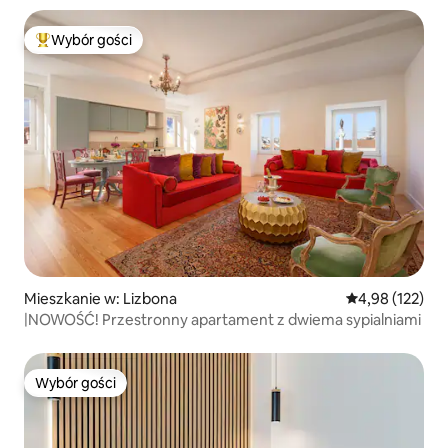
Wybór gości
Najpopularniejsze z kategorii Wybór gości
Mieszkanie w: Lizbona
Średnia ocena: 
4,98 (122)
|NOWOŚĆ! Przestronny apartament z dwiema sypialniami
Wybór gości
Wybór gości