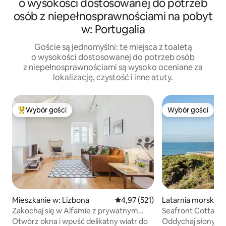
o wysokości dostosowanej do potrzeb
osób z niepełnosprawnościami na pobyt
w: Portugalia
Goście są jednomyślni: te miejsca z toaletą
o wysokości dostosowanej do potrzeb osób
z niepełnosprawnościami są wysoko oceniane za
lokalizację, czystość i inne atuty.
Wybór gości
Wybór gości
Najpopularniejsze z kategorii Wybór gości
Wybór gości
Mieszkanie w: Lizbona
Średnia ocena: 4,97 na 5, liczba 
4,97 (521)
Latarnia morska w
Zakochaj się w Alfamie z prywatnym
Seafront Cottage 
patio
Otwórz okna i wpuść delikatny wiatr do
Oddychaj słonym 