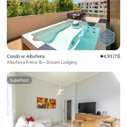
Condo w: Albufeira
Średnia ocena:
4,93 (73)
Albufeira Prime 1b – Dream Lodging
Superhost
Superhost