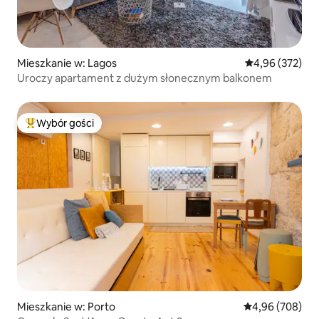
Mieszkanie w: Lagos
Średnia ocena: 
4,96 (372)
Uroczy apartament z dużym słonecznym balkonem
Wybór gości
Najpopularniejsze z kategorii Wybór gości
Mieszkanie w: Porto
Średnia ocena: 4
4,96 (708)