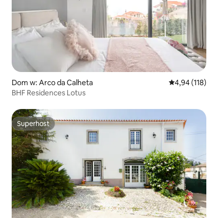
Dom w: Arco da Calheta
Średnia ocena: 
4,94 (118)
BHF Residences Lotus
Superhost
Superhost