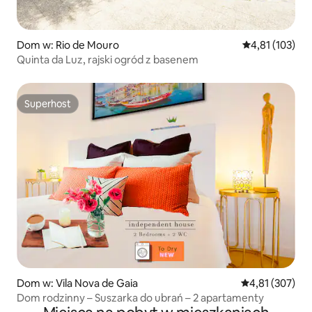
Dom w: Rio de Mouro
Średnia ocena: 
4,81 (103)
Quinta da Luz, rajski ogród z basenem
Superhost
Superhost
Dom w: Vila Nova de Gaia
Średnia ocena: 
4,81 (307)
Dom rodzinny – Suszarka do ubrań – 2 apartamenty