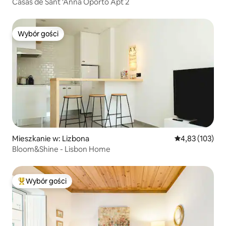
Casas de Sant 'Anna Oporto Apt 2
Wybór gości
Wybór gości
Mieszkanie w: Lizbona
Średnia ocena: 
4,83 (103)
Bloom&Shine - Lisbon Home
Wybór gości
Najpopularniejsze z kategorii Wybór gości