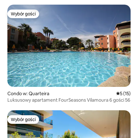
Wybór gości
Wybór gości
Condo w: Quarteira
Średnia oce
5 (15)
Luksusowy apartament FourSeasons Vilamoura 6 gości 56
Wybór gości
Wybór gości