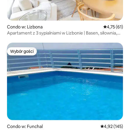
Condo w: Lizbona
Średnia ocena:
4,75 (61)
Apartament z 3 sypialniami w Lizbonie | Basen, siłownia,
tenis
Wybór gości
Wybór gości
Condo w: Funchal
Średnia ocena: 
4,92 (145)