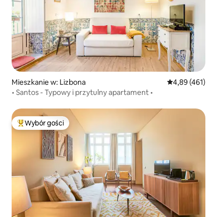
Mieszkanie w: Lizbona
Średnia ocena: 
4,89 (461)
• Santos - Typowy i przytulny apartament •
Wybór gości
Najpopularniejsze z kategorii Wybór gości