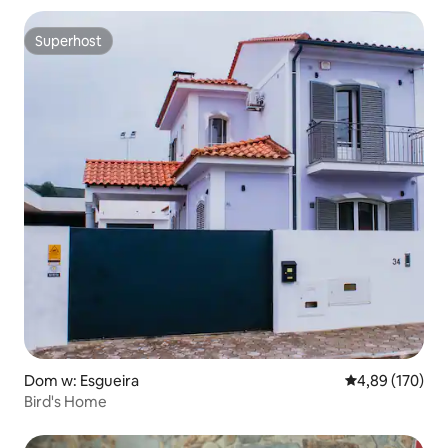
Superhost
Superhost
Dom w: Esgueira
Średnia ocena: 
4,89 (170)
Bird's Home