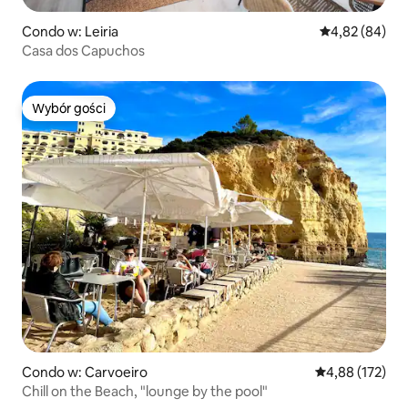
Condo w: Leiria
Średnia ocena:
4,82 (84)
Casa dos Capuchos
Wybór gości
Wybór gości
Condo w: Carvoeiro
Średnia ocena: 
4,88 (172)
Chill on the Beach, "lounge by the pool"