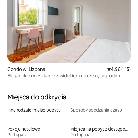
Condo w: Lizbona
Średnia ocena: 
4,96 (115)
Eleganckie mieszkanie z widokiem na rzekę, ogrodem
i parkingiem
Miejsca do odkrycia
Inne rodzaje miejsc pobytu
Sposoby spędzania czasu
Pokoje hotelowe
Miejsca na pobyt z dostępem do jeziora
Portugalia
Portugalia