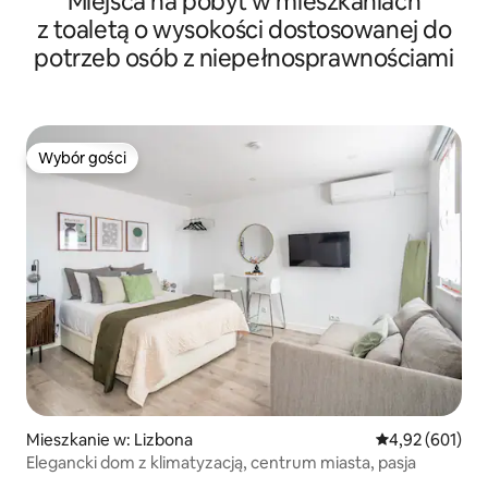
Miejsca na pobyt w mieszkaniach
z toaletą o wysokości dostosowanej do
potrzeb osób z niepełnosprawnościami
Wybór gości
Wybór gości
Mieszkanie w: Lizbona
Średnia ocena: 
4,92 (601)
Elegancki dom z klimatyzacją, centrum miasta, pasja