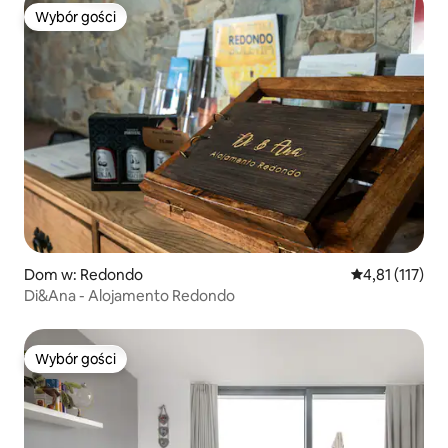
Wybór gości
Wybór gości
Dom w: Redondo
Średnia ocena: 
4,81 (117)
Di&Ana - Alojamento Redondo
Wybór gości
Wybór gości