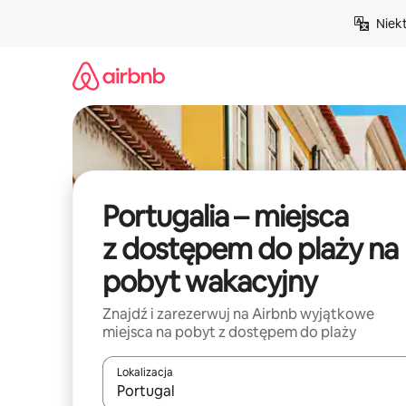
Przejdź
Niek
do
treści
Portugalia – miejsca
z dostępem do plaży na
pobyt wakacyjny
Znajdź i zarezerwuj na Airbnb wyjątkowe
miejsca na pobyt z dostępem do plaży
Lokalizacja
Gdy wyniki będą dostępne, możesz poruszać się p