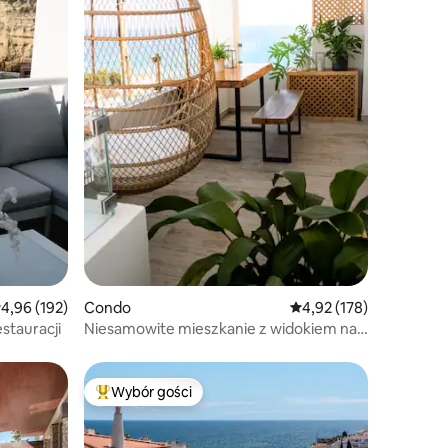
rednia ocena: 4,96 na 5, liczba recenzji: 192
4,96 (192)
Condo
Średnia ocena: 4,92 na 5
4,92 (178)
estauracji
Niesamowite mieszkanie z widokiem na
morze, Burgau
Wybór gości
Najpopularniejsze z kategorii Wybór gości