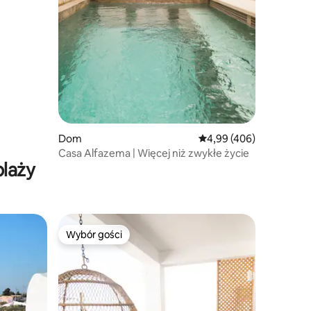
Dom
Średnia ocena: 4,99 na 5
4,99 (406)
Casa Alfazema | Więcej niż zwykłe życie
plaży
Wybór gości
Wybór gości