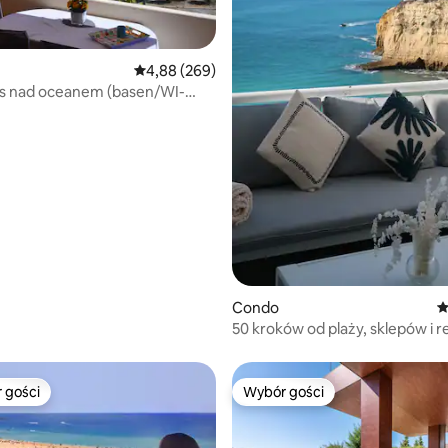
Średnia ocena: 4,88 na 5, liczba recenzji: 269
4,88 (269)
as nad oceanem (basen/WI-
zacja)
, liczba recenzji: 140
Condo
Ś
50 kroków od plaży, sklepów i r
 gości
Wybór gości
arniejsze z kategorii Wybór gości
Wybór gości