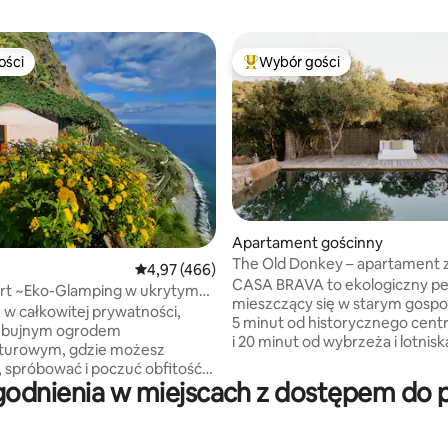
ości
Wybór gości
ości
Najpopularniejsze z kategorii 
, liczba recenzji: 241
Apartament gościnny
The Old Donkey – apartament 
Średnia ocena: 4,97 na 5, liczba recenzji: 466
4,97 (466)
i widokiem na ogród
CASA BRAVA to ekologiczny pe
rt ~Eko-Glamping w ukrytym
mieszczący się w starym gospo
 w całkowitej prywatności,
5 minut od historycznego cent
 bujnym ogrodem
i 20 minut od wybrzeża i lotnisk
turowym, gdzie możesz
Miejsce, w którym spotykają się
 spróbować i poczuć obfitość
i dostępność. Trzy niezależne
odnienia w miejscach z dostępem do pl
 Canto das Fontes,
apartamenty z prywatnymi og
nym Sítio dos Anjos, przez cały
i tarasami. Zatrzymaj się w da
e atmosfera wiecznej wiosny –
obozie, odnowionym z kamieni
 w innych częściach Madery