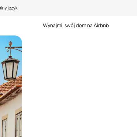
lny język
Wynajmij swój dom na Airbnb
e za pomocą gestów dotykowych lub przesuwania.