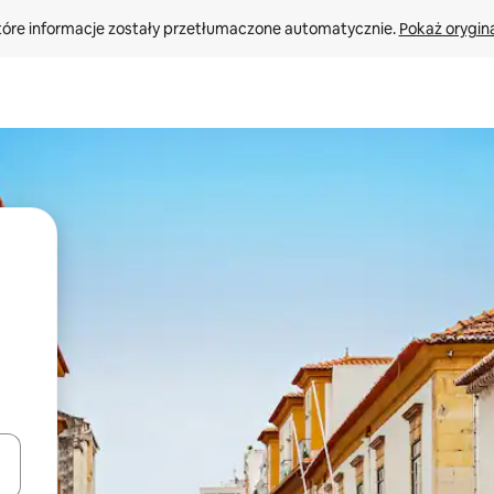
tóre informacje zostały przetłumaczone automatycznie. 
Pokaż orygina
o nich za pomocą klawiszy strzałek w górę i w dół lub przeglądać j