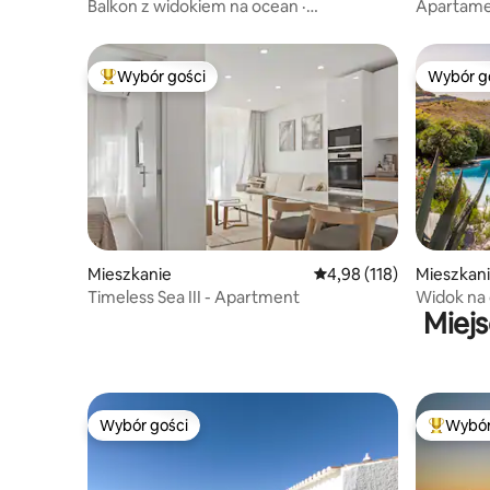
Balkon z widokiem na ocean ·
Apartamen
Historyczna Nazaré Sítio
dla doros
Wybór gości
Wybór g
Najpopularniejsze z kategorii Wybór gości
Wybór g
Mieszkanie
Średnia ocena: 4,98 na 5
4,98 (118)
Mieszkan
Timeless Sea III - Apartment
Widok na 
Miej
+ spokojn
Wybór gości
Wybór
Wybór gości
Najpopul