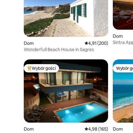
Dom
Sintra Ap
Dom
Średnia ocena: 4,91 na 5
4,91 (200)
Wonderfull Beach House in Sagres
Wybór gości
Wybór g
Najpopularniejsze z kategorii Wybór gości
Wybór g
Dom
Średnia ocena: 4,98 na 5
4,98 (165)
Dom