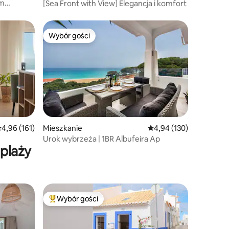
ym
[Sea Front with View] Elegancja i komfort
Wybór gości
Wybór gości
Wybór gości
rednia ocena: 4,96 na 5, liczba recenzji: 161
4,96 (161)
Mieszkanie
Średnia ocena: 4,94 na 5
4,94 (130)
Urok wybrzeża | 1BR Albufeira Ap
plaży
Wybór gości
Najpopularniejsze z kategorii Wybór gości