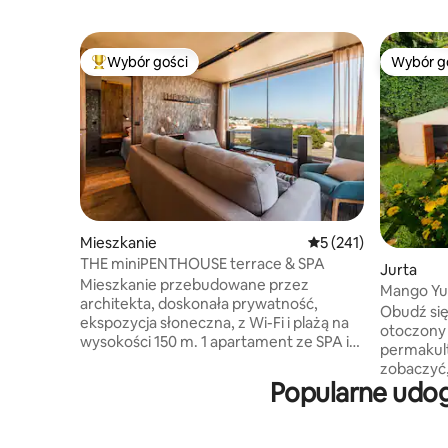
Wybór gości
Wybór g
Najpopularniejsze z kategorii Wybór gości
Wybór g
Mieszkanie
Średnia ocena: 5 na 5
5 (241)
THE miniPENTHOUSE terrace & SPA
Jurta
Mieszkanie przebudowane przez
Mango Yu
architekta, doskonała prywatność,
raju
Obudź się
ekspozycja słoneczna, z Wi-Fi i plażą na
otoczony
wysokości 150 m. 1 apartament ze SPA i
permakul
łaźnią turecką z aromaterapią. 1
zobaczyć,
apartament z tarasem z widokiem na
Popularne udog
natury. W
morze, ekranem projekcyjnym do kina.
w słonecz
Pokój z widokiem na morze, rzeką i
rok panuj
tarasem, gdzie można cieszyć się częścią
nawet gdy