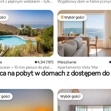
t z pięknym widokiem – tylko
Wyjątkowy dom w historyczn
łych
centrum – taras na dachu
ości
Wybór gości
ości
Najpopularniejsze z kategorii 
, liczba recenzji: 118
ie
Średnia ocena: 4,94 na 5, liczba recenzji: 191
4,94 (191)
Mieszkanie
Ś
ocean + 10 min pieszo do plaży
Apartamento Vista 'Mar
sca na pobyt w domach z dostępem do 
a przyroda
 gości
Wybór gości
arniejsze z kategorii Wybór gości
Wybór gości