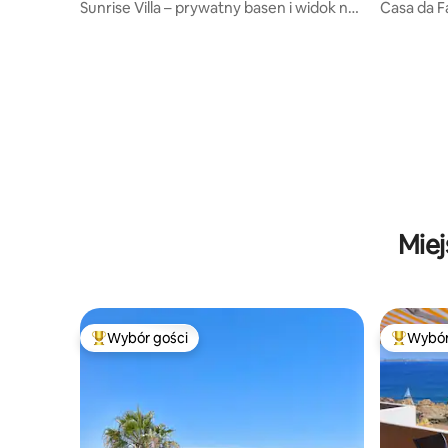
Sunrise Villa – prywatny basen i widok na
Casa da F
morze
Miej
Wybór gości
Wybór
Najpopularniejsze z kategorii Wybór gości
Najpopul