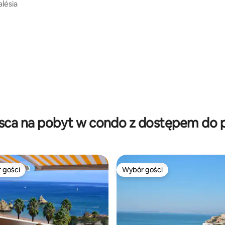
alésia
sca na pobyt w condo z dostępem do 
 gości
Wybór gości
arniejsze z kategorii Wybór gości
Wybór gości