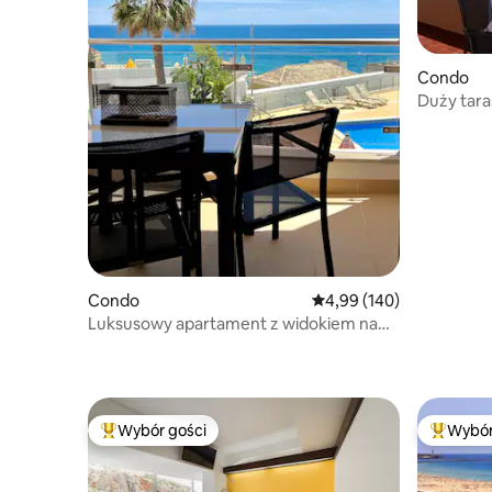
Condo
Duży tar
FI/klimaty
Condo
Średnia ocena: 4,99 na 5
4,99 (140)
Luksusowy apartament z widokiem na
morze Carvoeiro center
Wybór gości
Wybór
Najpopularniejsze z kategorii Wybór gości
Najpopul