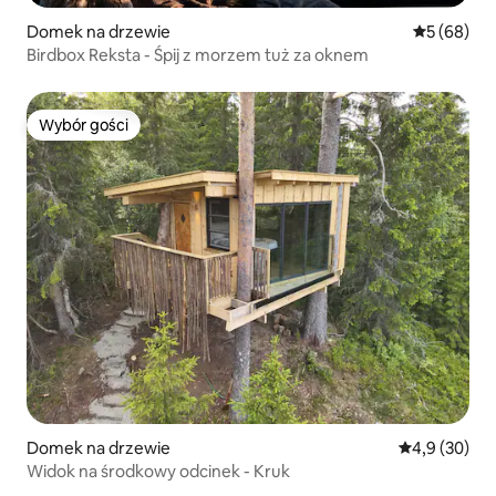
Domek na drzewie
Średnia oce
5 (68)
Birdbox Reksta - Śpij z morzem tuż za oknem
Wybór gości
Wybór gości
Domek na drzewie
Średnia ocena
4,9 (30)
Widok na środkowy odcinek - Kruk