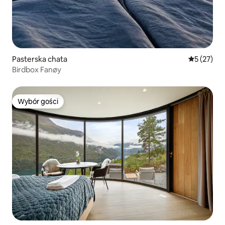
Pasterska chata
Średnia oce
5 (27)
Birdbox Fanøy
Wybór gości
Wybór gości