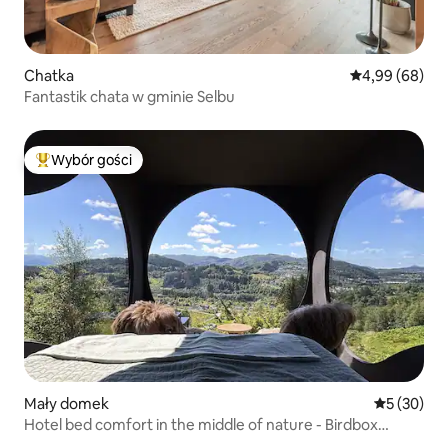
Chatka
Średnia ocena:
4,99 (68)
Fantastik chata w gminie Selbu
Wybór gości
Najpopularniejsze z kategorii Wybór gości
Mały domek
Średnia oce
5 (30)
Hotel bed comfort in the middle of nature - Birdbox
Bergen