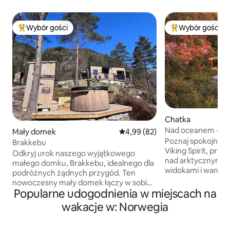
Wybór gości
Wybór gości
Najpopularniejsze z kategorii Wybór gości
Najpopularniejsze
Chatka
Nad oceanem - go
Mały domek
Średnia ocena: 4,99 na 5, liczba
4,99 (82)
wanna/oszałamiają
Poznaj spokojne 
Brakkebu
fiord/prywatne
Viking Spirit, pry
Odkryj urok naszego wyjątkowego
nad arktycznym f
małego domku, Brakkebu, idealnego dla
widokami i wanną
podróżnych żądnych przygód. Ten
Szeroko otwarty ta
nowoczesny mały domek łączy w sobie
do sufitu idealne 
Popularne udogodnienia w miejscach na
wygodę i funkcjonalność w przytulnym
polarnej. YouTube Video: search
otoczeniu. Znajdziesz tu jasny salon, w
wakacje w: Norwegia
"@Northscapecolle
pełni wyposażoną kuchnię i wygodne
tab -40 min jazdy od Tromsø - Prywatna
łóżko dla dobrego snu. Ciesz się poranną
wanna z hydromas