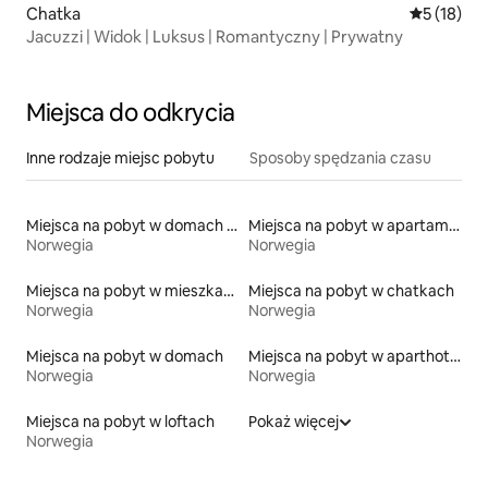
Chatka
Średnia oce
5 (18)
Jacuzzi | Widok | Luksus | Romantyczny | Prywatny
Miejsca do odkrycia
Inne rodzaje miejsc pobytu
Sposoby spędzania czasu
Miejsca na pobyt w domach kopułowych
Miejsca na pobyt w apartamentach z obsługą
Norwegia
Norwegia
Miejsca na pobyt w mieszkaniach
Miejsca na pobyt w chatkach
Norwegia
Norwegia
Miejsca na pobyt w domach
Miejsca na pobyt w aparthotelach
Norwegia
Norwegia
Miejsca na pobyt w loftach
Pokaż więcej
Norwegia