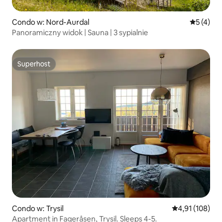
Condo w: Nord-Aurdal
Średnia oc
5 (4)
Panoramiczny widok | Sauna | 3 sypialnie
Superhost
Superhost
Condo w: Trysil
Średnia ocena: 
4,91 (108)
Apartment in Fageråsen, Trysil. Sleeps 4-5.