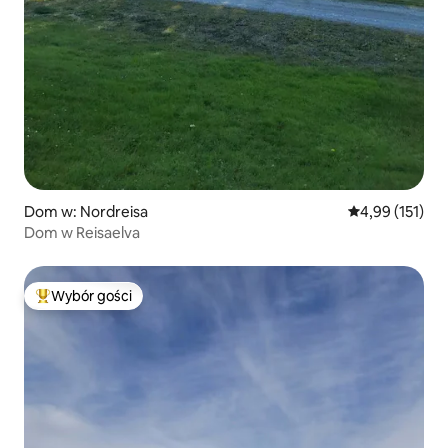
Dom w: Nordreisa
Średnia ocena: 
4,99 (151)
Dom w Reisaelva
Wybór gości
Najpopularniejsze z kategorii Wybór gości