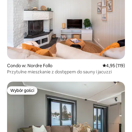
Condo w: Nordre Follo
Średnia ocena: 
4,95 (119)
Przytulne mieszkanie z dostępem do sauny i jacuzzi
Wybór gości
Wybór gości