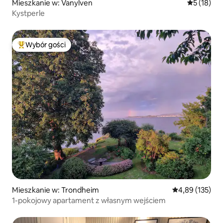
Mieszkanie w: Vanylven
Średnia oce
5 (18)
Kystperle
Wybór gości
Najpopularniejsze z kategorii Wybór gości
Mieszkanie w: Trondheim
Średnia ocena: 
4,89 (135)
1-pokojowy apartament z własnym wejściem