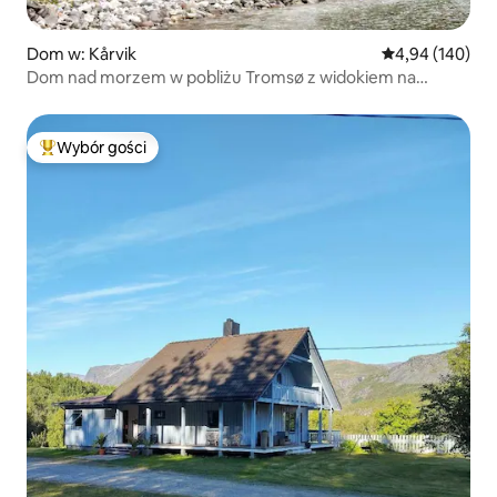
Dom w: Kårvik
Średnia ocena: 
4,94 (140)
Dom nad morzem w pobliżu Tromsø z widokiem na
panoramę
Wybór gości
Najpopularniejsze z kategorii Wybór gości