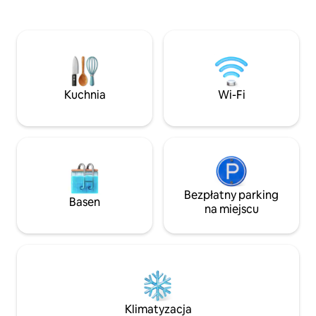
kąpiele w rzeczce, 
dwojga: przeszklone ściany od podłogi
na to, co najważnie
do sufitu, jacuzzi na prywatnym tarasie,
nawzajem. Prowadź ciekawe rozmowy,
widoki z łóżka. Wychodzi na najszersze
zrelaksuj się przy 
niebo – najlepsze miejsce do oglądania
na wędrówkę po pi
zorzy polarnej i słońca polarnego.
zarówno latem, jak
20 minut do Harstad, 1 godzina do
pyszne posiłki, tak
Evenes. Na miejscu można
Kuchnia
Wi-Fi
grillowy czy pizzę 
zarezerwować saunę. Pościel, ręczniki,
przygotowywane z
szlafrok, kapcie. Okno dachowe, bez
produktów.
zasłon zaciemniających – maska do
spania.
Bezpłatny parking
Basen
na miejscu
Klimatyzacja