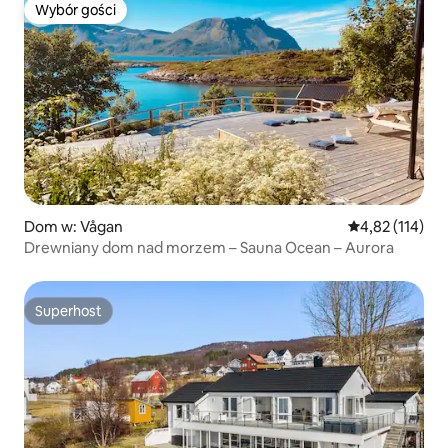
Wybór gości
Wybór gości
Dom w: Vågan
Średnia ocena: 
4,82 (114)
Drewniany dom nad morzem – Sauna Ocean – Aurora
Superhost
Superhost