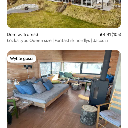
Dom w: Tromsø
Średnia ocena: 
4,91 (105)
Łóżka typu Queen size | Fantastisk nordlys | Jaccuzi
Wybór gości
Wybór gości