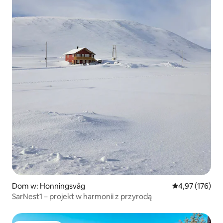
Dom w: Honningsvåg
Średnia ocena: 
4,97 (176)
SarNest1 – projekt w harmonii z przyrodą