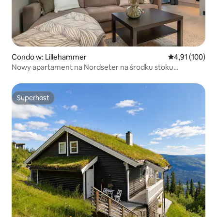
Condo w: Lillehammer
Średnia ocena: 
4,91 (100)
Nowy apartament na Nordseter na środku stoku
narciarskiego
Superhost
Superhost