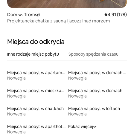
Dom w: Tromsø
Średnia ocena: 
4,91 (178)
Projektancka chatka z sauną i jacuzzi nad morzem
Miejsca do odkrycia
Inne rodzaje miejsc pobytu
Sposoby spędzania czasu
Miejsca na pobyt w apartamentach z obsługą
Miejsca na pobyt w domach kopułowych
Norwegia
Norwegia
Miejsca na pobyt w mieszkaniach
Miejsca na pobyt w domach
Norwegia
Norwegia
Miejsca na pobyt w chatkach
Miejsca na pobyt w loftach
Norwegia
Norwegia
Miejsca na pobyt w aparthotelach
Pokaż więcej
Norwegia