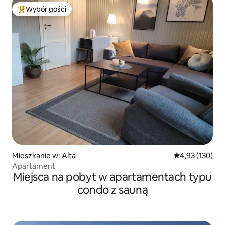
Wybór gości
Najpopularniejsze z kategorii Wybór gości
Mieszkanie w: Alta
Średnia ocena: 
4,93 (130)
Apartament
Miejsca na pobyt w apartamentach typu
condo z sauną