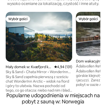
wysoko oceniane za lokalizację, czystość i inne atuty.
Wybór gości
Wybór gości
Wybór gości
Wybór gości
Dom wakacyjny w:
Ådalsvollen Retre
Mały domek w: Kvæfjord ko
Średnia ocena: 4,94 na 5, liczba 
4,94 (131)
Ådalsvollen Retreat – Ekskluzy
mmune
Sky & Sand • Chata Mirror • WonderInn
górskie klejnoty 
Arctic
Sky & Sand zapełnia pierwszą z sześciu
i jacuzzi. Zarezerwuj niezapomniany
chat WonderInn Arctic – widok na fiord
pobyt w oazie Ådalsvollen.
i góry to ułatwia. Nazwa pochodzi od
od tego, czy chod
tego, co go otacza: niebo nad nim i blada
czy o inną osobę, 
Popularne udogodnienia w miejscach na
linia brzegowa Kvæfjordu pod nim. Szkło
wspomnienia. Tuta
lustrzane odbija oba te elementy, gdy
pobyt z sauną w: Norwegia
przytulne chwile 
zmienia się światło. Chata Mirror dla