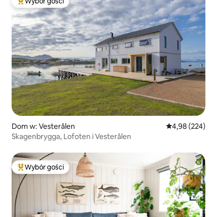
Wybór gości
Najpopularniejsze z kategorii Wybór gości
Dom w: Vesterålen
Średnia ocena: 
4,98 (224)
Skagenbrygga, Lofoten i Vesterålen
Wybór gości
Najpopularniejsze z kategorii Wybór gości