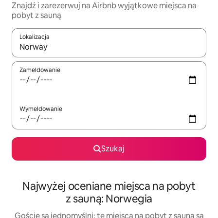
Znajdź i zarezerwuj na Airbnb wyjątkowe miejsca na
pobyt z sauną
Lokalizacja
Gdy wyniki będą dostępne, możesz poruszać się po nich za pom
Zameldowanie
Wymeldowanie
Szukaj
Najwyżej oceniane miejsca na pobyt
z sauną: Norwegia
Goście są jednomyślni: te miejsca na pobyt z sauną są