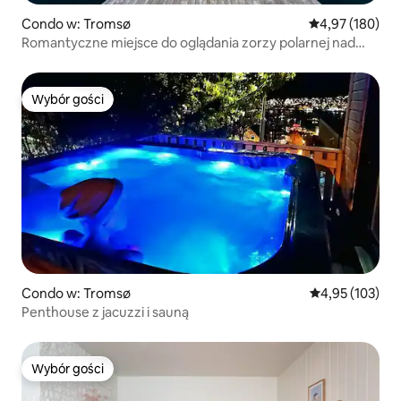
Condo w: Tromsø
Średnia ocena: 
4,97 (180)
Romantyczne miejsce do oglądania zorzy polarnej nad
morzem z prywatnym nabrzeżem
Wybór gości
Wybór gości
Condo w: Tromsø
Średnia ocena: 
4,95 (103)
Penthouse z jacuzzi i sauną
Wybór gości
Wybór gości