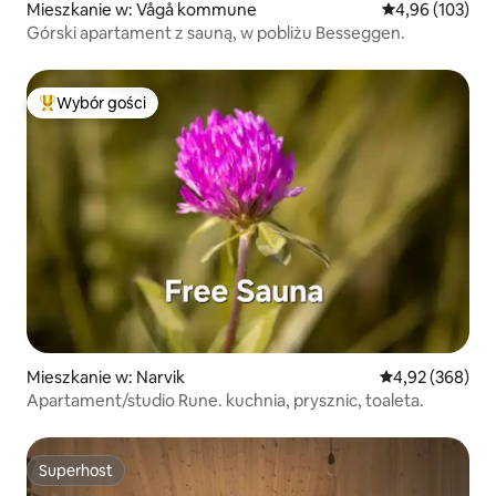
Mieszkanie w: Vågå kommune
Średnia ocena: 
4,96 (103)
Górski apartament z sauną, w pobliżu Besseggen.
Wybór gości
Najpopularniejsze z kategorii Wybór gości
Mieszkanie w: Narvik
Średnia ocena: 
4,92 (368)
Apartament/studio Rune. kuchnia, prysznic, toaleta.
Superhost
Superhost