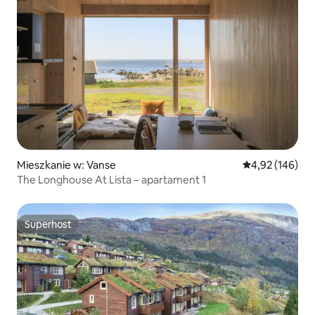
Mieszkanie w: Vanse
Średnia ocena: 
4,92 (146)
The Longhouse At Lista – apartament 1
Superhost
Superhost