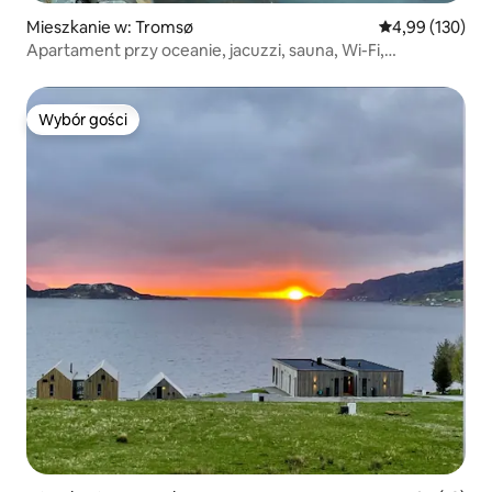
Mieszkanie w: Tromsø
Średnia ocena: 
4,99 (130)
Apartament przy oceanie, jacuzzi, sauna, Wi-Fi,
2 łazienki/8 łóżek
Wybór gości
Wybór gości