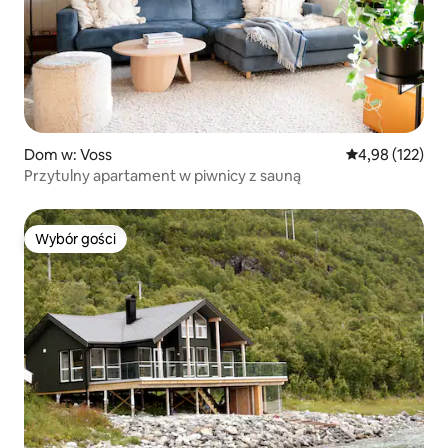
Dom w: Voss
Średnia ocena: 
4,98 (122)
Przytulny apartament w piwnicy z sauną
Wybór gości
Wybór gości