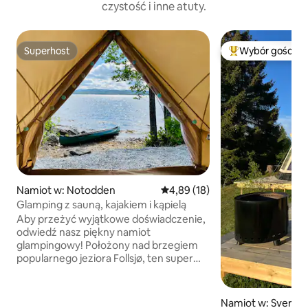
czystość i inne atuty.
Superhost
Wybór gości
Superhost
Najpopularniejsze
Namiot w: Notodden
Średnia ocena: 4,89 na 5, liczba
4,89 (18)
Glamping z sauną, kajakiem i kąpielą
Aby przeżyć wyjątkowe doświadczenie,
odwiedź nasz piękny namiot
glampingowy! Położony nad brzegiem
popularnego jeziora Follsjø, ten super
przytulny i solidny namiot glampingowy
jest gotowy do tworzenia wspaniałych
chwil. Tutaj możesz rozpocząć dzień od
Namiot w: Sverre