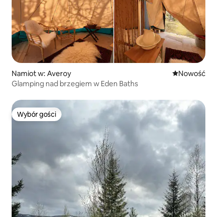
Namiot w: Averoy
Nowe miejsc
Nowość
Glamping nad brzegiem w Eden Baths
Wybór gości
Wybór gości