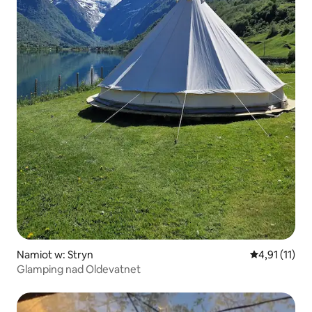
Namiot w: Stryn
Średnia ocena
4,91 (11)
Glamping nad Oldevatnet