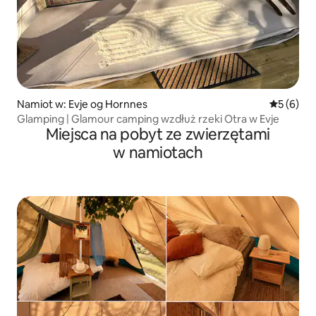
Namiot w: Evje og Hornnes
Średnia oc
5 (6)
Glamping | Glamour camping wzdłuż rzeki Otra w Evje
Miejsca na pobyt ze zwierzętami
w namiotach