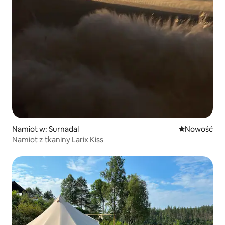
Namiot w: Surnadal
Nowe miejsc
Nowość
Namiot z tkaniny Larix Kiss