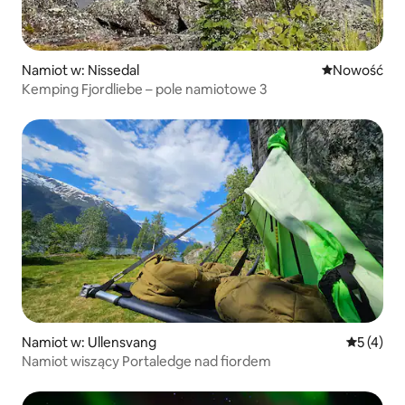
Namiot w: Nissedal
Nowe miejsc
Nowość
Kemping Fjordliebe – pole namiotowe 3
Namiot w: Ullensvang
Średnia oc
5 (4)
Namiot wiszący Portaledge nad fiordem