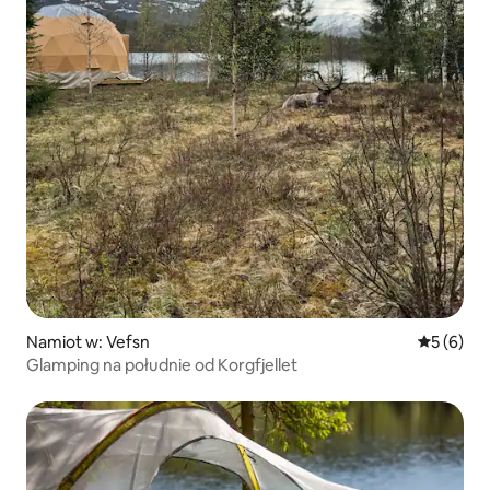
Namiot w: Vefsn
Średnia oc
5 (6)
Glamping na południe od Korgfjellet