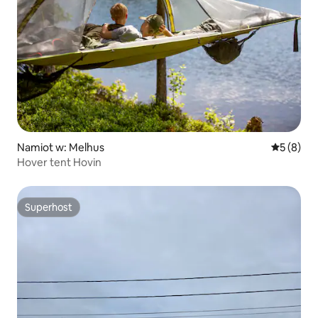
Namiot w: Melhus
Średnia oc
5 (8)
Hover tent Hovin
Superhost
Superhost