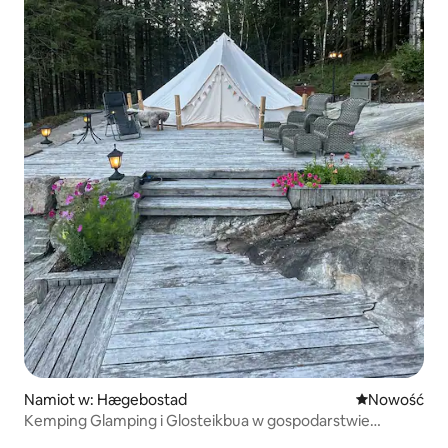
Namiot w: Hægebostad
Nowe miejsc
Nowość
Kemping Glamping i Glosteikbua w gospodarstwie
Tingvatn.