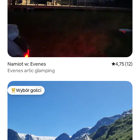
Namiot w: Evenes
Średnia ocena:
4,75 (12)
Evenes artic glamping
Wybór gości
Najpopularniejsze z kategorii Wybór gości