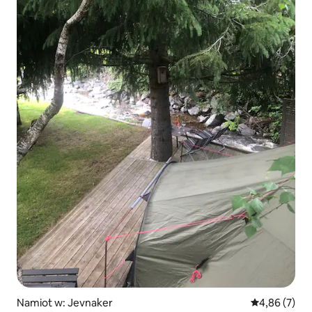
Namiot w: Jevnaker
Średnia ocena
4,86 (7)