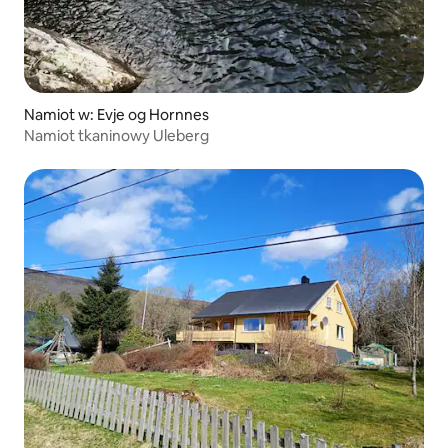
Namiot w: Evje og Hornnes
Namiot tkaninowy Uleberg