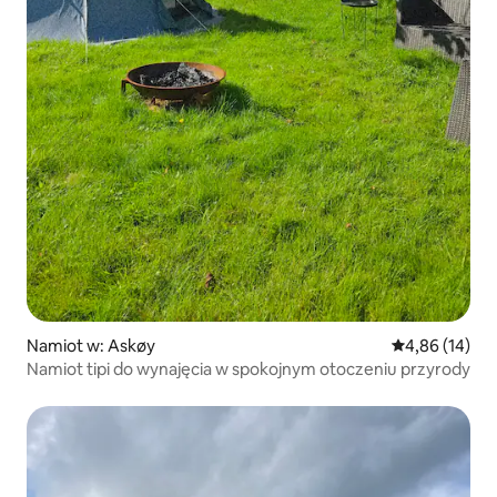
Namiot w: Askøy
Średnia ocena:
4,86 (14)
Namiot tipi do wynajęcia w spokojnym otoczeniu przyrody