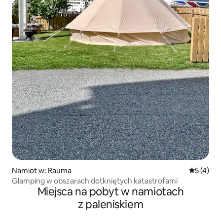
Namiot w: Rauma
Średnia oc
5 (4)
Glamping w obszarach dotkniętych katastrofami
Miejsca na pobyt w namiotach
z paleniskiem