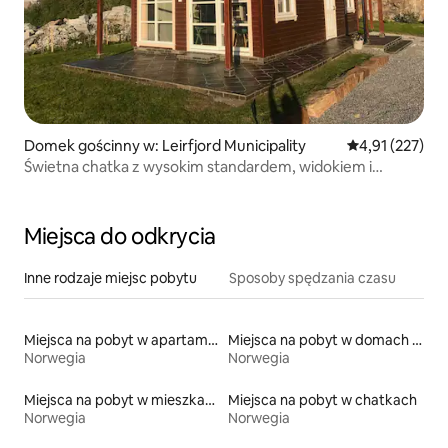
Domek gościnny w: Leirfjord Municipality
Średnia ocena: 
4,91 (227)
Świetna chatka z wysokim standardem, widokiem i
wieczornym słońcem
Miejsca do odkrycia
Inne rodzaje miejsc pobytu
Sposoby spędzania czasu
Miejsca na pobyt w apartamentach z obsługą
Miejsca na pobyt w domach kopułowych
Norwegia
Norwegia
Miejsca na pobyt w mieszkaniach
Miejsca na pobyt w chatkach
Norwegia
Norwegia