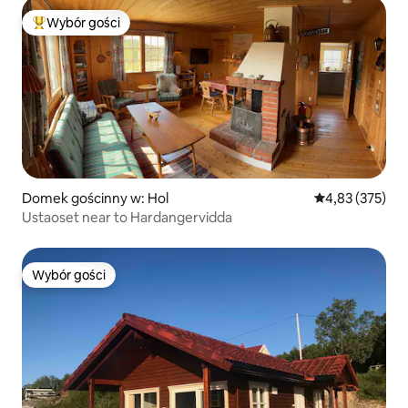
Wybór gości
Najpopularniejsze z kategorii Wybór gości
Domek gościnny w: Hol
Średnia ocena: 
4,83 (375)
Ustaoset near to Hardangervidda
Wybór gości
Wybór gości