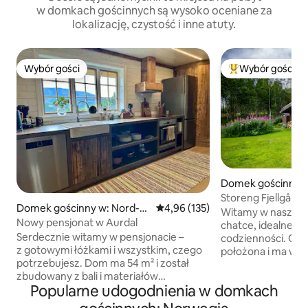
w domkach gościnnych są wysoko oceniane za
lokalizację, czystość i inne atuty.
Wybór gości
Wybór gości
Wybór gości
Najpopularniejsze
Domek gościnny w
dal
Storeng Fjellgård
Domek gościnny w: Nord-A
Średnia ocena: 4,96 na 5, liczba 
4,96 (135)
Witamy w naszej pr
urdal
Nowy pensjonat w Aurdal
chatce, idealnej 
Serdecznie witamy w pensjonacie –
codzienności. Chata
z gotowymi łóżkami i wszystkim, czego
położona i ma wsz
potrzebujesz. Dom ma 54 m² i został
potrzebujesz na r
zbudowany z bali i materiałów
Oto 4 miejsca do s
Popularne udogodnienia w domkach
pochodzących z recyklingu. Idealne
poduszkami i pościelą. W a
miejsce, by cieszyć się ciszą i spokojem
kuchennym znajdu