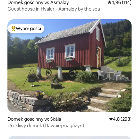
Domek gościnny w: Asmaløy
Średnia ocena: 
4,96 (114)
Guest house in Hvaler - Asmaløy by the sea
Wybór gości
Najpopularniejsze z kategorii Wybór gości
Domek gościnny w: Skåla
Średnia ocena:
4,8 (293)
Urokliwy domek (Dawniej magazyn)