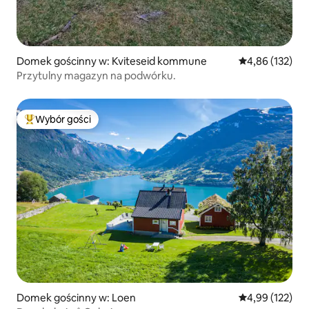
Domek gościnny w: Kviteseid kommune
Średnia ocena: 
4,86 (132)
Przytulny magazyn na podwórku.
Wybór gości
Najpopularniejsze z kategorii Wybór gości
Domek gościnny w: Loen
Średnia ocena: 
4,99 (122)