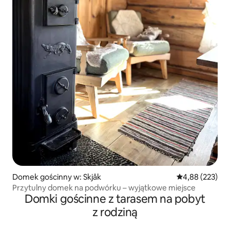
Domek gościnny w: Skjåk
Średnia ocena: 
4,88 (223)
Przytulny domek na podwórku – wyjątkowe miejsce
Domki gościnne z tarasem na pobyt
z rodziną