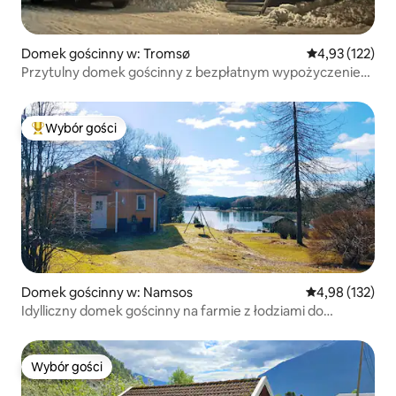
Domek gościnny w: Tromsø
Średnia ocena: 
4,93 (122)
Przytulny domek gościnny z bezpłatnym wypożyczeniem
sprzętu zimowego
Wybór gości
Najpopularniejsze z kategorii Wybór gości
Domek gościnny w: Namsos
Średnia ocena: 
4,98 (132)
Idylliczny domek gościnny na farmie z łodziami do
wynajęcia
Wybór gości
Wybór gości