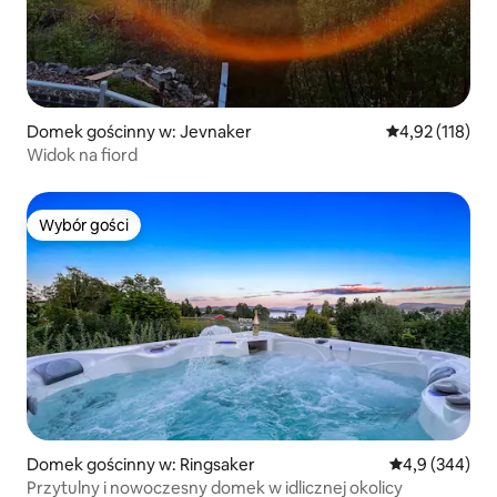
Domek gościnny w: Jevnaker
Średnia ocena: 
4,92 (118)
Widok na fiord
Wybór gości
Wybór gości
Domek gościnny w: Ringsaker
Średnia ocena:
4,9 (344)
Przytulny i nowoczesny domek w idlicznej okolicy