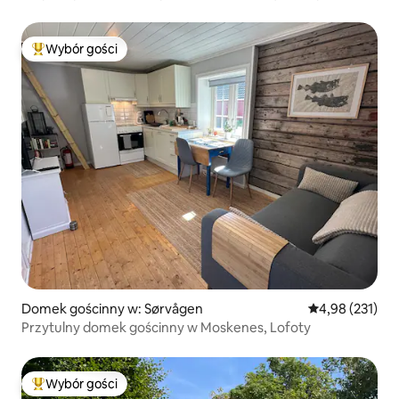
Wybór gości
Najpopularniejsze z kategorii Wybór gości
Domek gościnny w: Sørvågen
Średnia ocena: 
4,98 (231)
Przytulny domek gościnny w Moskenes, Lofoty
Wybór gości
Najpopularniejsze z kategorii Wybór gości