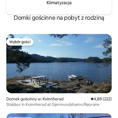
Klimatyzacja
Domki gościnne na pobyt z rodziną
Wybór gości
Wybór gości
Domek gościnny w: Kvinnherad
Średnia ocena: 
4,89 (222)
Stabbur in Kvinnherad at Gjermundshamn/Røyrane