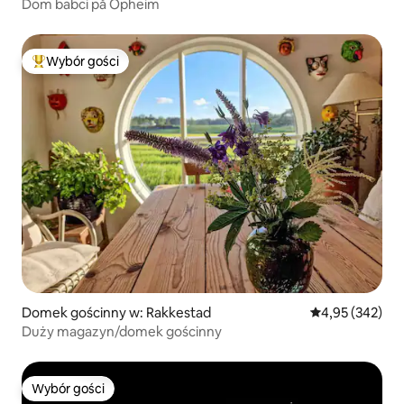
Dom babci på Opheim
Wybór gości
Najpopularniejsze z kategorii Wybór gości
Domek gościnny w: Rakkestad
Średnia ocena: 
4,95 (342)
Duży magazyn/domek gościnny
Wybór gości
Wybór gości