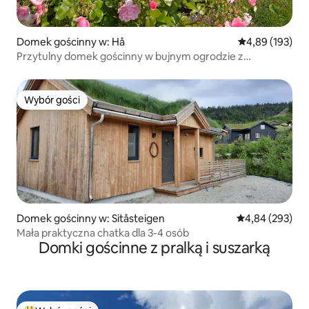
Domek gościnny w: Hå
Średnia ocena: 
4,89 (193)
Przytulny domek gościnny w bujnym ogrodzie z
bezpłatnym miejscem parkingowym
Wybór gości
Wybór gości
Domek gościnny w: Sitåsteigen
Średnia ocena: 
4,84 (293)
Mała praktyczna chatka dla 3-4 osób
Domki gościnne z pralką i suszarką