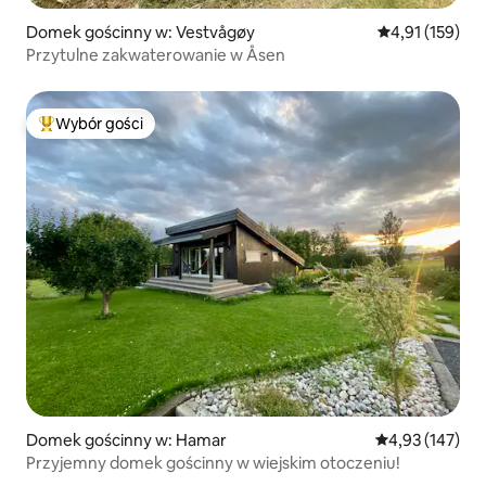
Domek gościnny w: Vestvågøy
Średnia ocena: 
4,91 (159)
Przytulne zakwaterowanie w Åsen
Wybór gości
Najpopularniejsze z kategorii Wybór gości
Domek gościnny w: Hamar
Średnia ocena: 
4,93 (147)
Przyjemny domek gościnny w wiejskim otoczeniu!