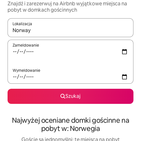
Znajdź i zarezerwuj na Airbnb wyjątkowe miejsca na
pobyt w domkach gościnnych
Lokalizacja
Gdy wyniki będą dostępne, możesz poruszać się po nich za pom
Zameldowanie
Wymeldowanie
Szukaj
Najwyżej oceniane domki gościnne na
pobyt w: Norwegia
Goście są jednomyślni: te miejsca na pobyt