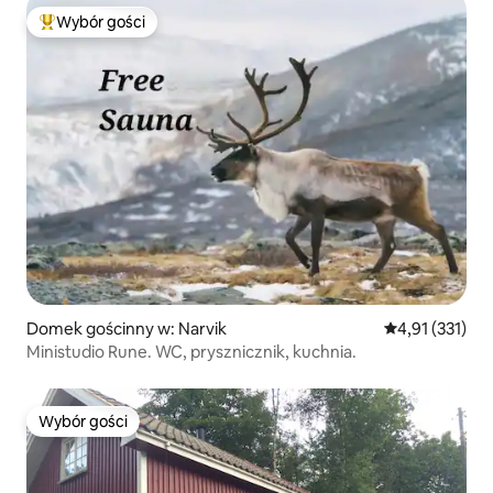
Wybór gości
Najpopularniejsze z kategorii Wybór gości
Domek gościnny w: Narvik
Średnia ocena: 
4,91 (331)
Ministudio Rune. WC, prysznicznik, kuchnia.
Wybór gości
Wybór gości