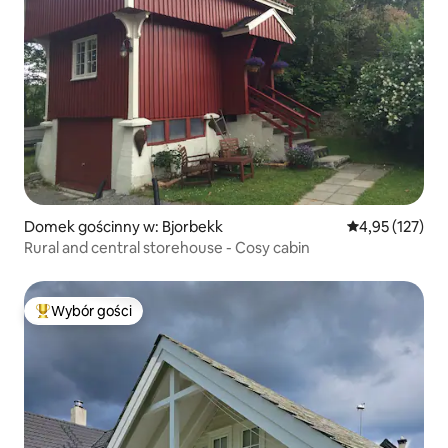
Domek gościnny w: Bjorbekk
Średnia ocena: 
4,95 (127)
Rural and central storehouse - Cosy cabin
Wybór gości
Najpopularniejsze z kategorii Wybór gości