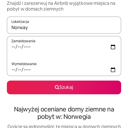
Znajdź i zarezerwuj na Airbnb wyjątkowe miejsca na
pobyt w domach ziemnych
Lokalizacja
Gdy wyniki będą dostępne, możesz poruszać się po nich za pom
Zameldowanie
Wymeldowanie
Szukaj
Najwyżej oceniane domy ziemne na
pobyt w: Norwegia
Goście są jednomyślni: te miejsca w domach ziemnych