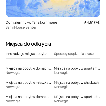
Dom ziemny w: Tana kommune
Średnia ocena:
4,61 (74)
Sami House Senter
Miejsca do odkrycia
Inne rodzaje miejsc pobytu
Sposoby spędzania czasu
Miejsca na pobyt w domach kopułowych
Miejsca na pobyt w apartamentach z obsługą
Norwegia
Norwegia
Miejsca na pobyt w mieszkaniach
Miejsca na pobyt w chatkach
Norwegia
Norwegia
Miejsca na pobyt w domach
Miejsca na pobyt w aparthotelach
Norwegia
Norwegia