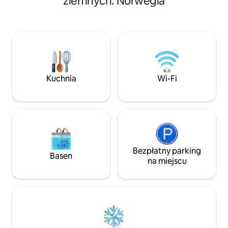
ziemnych: Norwegia
w pięknym górskim
weranda. Zupełnie nowa wyjątkowa
Niesamowicie wiele 
sauna panoramiczna (gotowa 6/15-2024)
okolicy . Bezpłatny wynajem kajaków na
11m2 to egzotyczne udogodnienie!!
przyjemne wiosło
Glasslavvo o powierzchni 13 m2 z dużą
Sudndalsfjorden w
ilością zorzy polarnej i słońcem o
400 metrów. Flom i Aurland oddalone są
północy. Piękna przyroda i góry. Blisko
o zaledwie 50 minu
najlepszej rzeki łososia w Europie i 5 km
światowej sławy wy
od morza. Dobre możliwości połowowe.
Kuchnia
Wi-Fi
podróżami pociąg
Polowanie, skuter, safari w dziczy. Psie
zaprzęgi, sąsiad ze szkoły rolniczej. Witaj
w atrakcji!😊
Bezpłatny parking
Basen
na miejscu