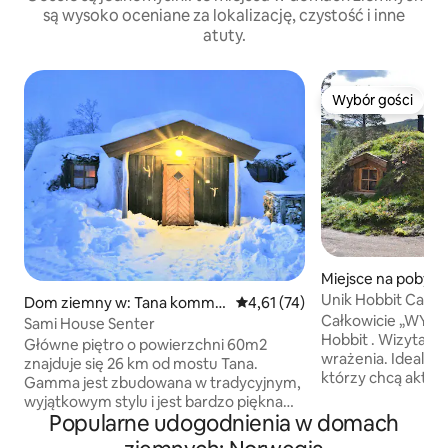
są wysoko oceniane za lokalizację, czystość i inne
atuty.
Wybór gości
Wybór gości
Miejsce na pobyt w
Unik Hobbit Cabin
Dom ziemny w: Tana kommu
Średnia ocena: 4,61 na 5, liczba
4,61 (74)
Całkowicie „WYJ
ne
Sami House Senter
Hobbit . Wizyta zapewni Ci wyjątkowe
Główne piętro o powierzchni 60m2
wrażenia. Idealne zarówno dla tych,
znajduje się 26 km od mostu Tana.
którzy chcą aktyw
Gamma jest zbudowana w tradycyjnym,
jak i cieszyć się s
wyjątkowym stylu i jest bardzo piękna
ciszy. Trasy rowerowe, wędkarstwo
Popularne udogodnienia w domach
zarówno wewnątrz, jak i na zewnątrz
i wędrówki górskie
budynku. Na dole znajduje się duża