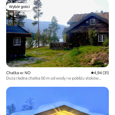
Wybór gości
Wybór gości
Chatka w: NO
Średnia ocena:
4,94 (31)
Duża i ładna chatka 50 m od wody i w pobliżu stoków
narciarskich