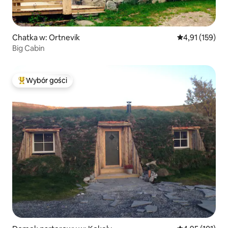
Chatka w: Ortnevik
Średnia ocena: 
4,91 (159)
Big Cabin
Wybór gości
Najpopularniejsze z kategorii Wybór gości