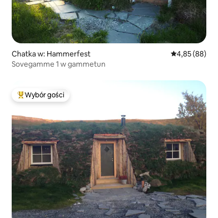
Chatka w: Hammerfest
Średnia ocena:
4,85 (88)
Sovegamme 1 w gammetun
Wybór gości
Najpopularniejsze z kategorii Wybór gości