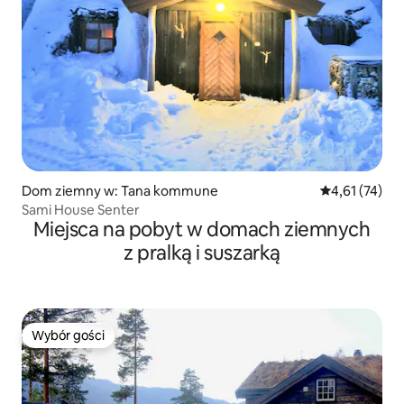
Dom ziemny w: Tana kommune
Średnia ocena:
4,61 (74)
Sami House Senter
Miejsca na pobyt w domach ziemnych
z pralką i suszarką
Wybór gości
Wybór gości