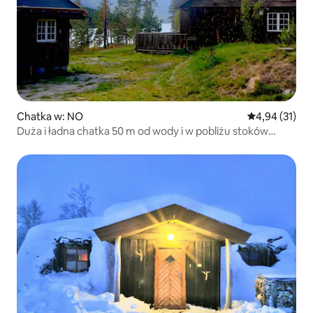
Chatka w: NO
Średnia ocena:
4,94 (31)
Duża i ładna chatka 50 m od wody i w pobliżu stoków
narciarskich