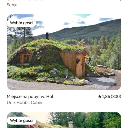
Senja
Wybór gości
Wybór gości
Miejsce na pobyt w: Hol
Średnia ocena: 
4,85 (300)
Unik Hobbit Cabin
Wybór gości
Wybór gości