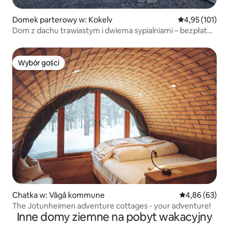
Domek parterowy w: Kokelv
Średnia ocena: 
4,95 (101)
Dom z dachu trawiastym i dwiema sypialniami – bezpłatne
ładowanie pojazdów elektrycznych
Wybór gości
Wybór gości
Chatka w: Vågå kommune
Średnia ocena:
4,86 (63)
The Jotunheimen adventure cottages - your adventure!
Inne domy ziemne na pobyt wakacyjny