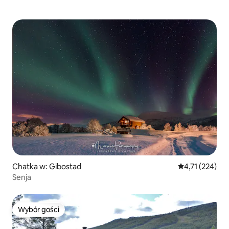
Chatka w: Gibostad
Średnia ocena: 
4,71 (224)
Senja
Wybór gości
Wybór gości