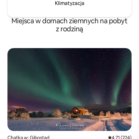
Klimatyzacja
Miejsca w domach ziemnych na pobyt
z rodziną
Chatka w: Gibostad
Średnia ocena: 
4,71 (224)