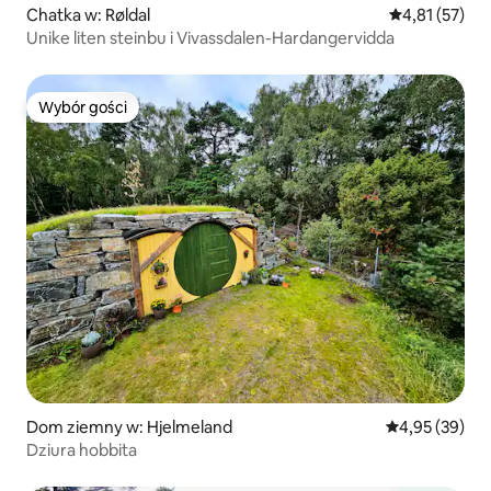
Chatka w: Røldal
Średnia ocena:
4,81 (57)
Unike liten steinbu i Vivassdalen-Hardangervidda
Wybór gości
Wybór gości
Dom ziemny w: Hjelmeland
Średnia ocena:
4,95 (39)
Dziura hobbita