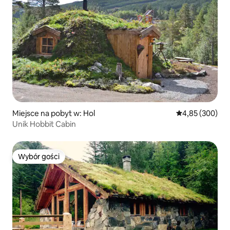
Miejsce na pobyt w: Hol
Średnia ocena: 
4,85 (300)
Unik Hobbit Cabin
Wybór gości
Wybór gości