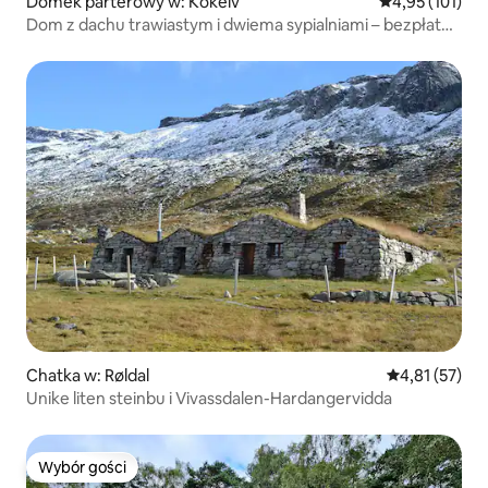
Domek parterowy w: Kokelv
Średnia ocena: 
4,95 (101)
Dom z dachu trawiastym i dwiema sypialniami – bezpłatne
ładowanie pojazdów elektrycznych
Chatka w: Røldal
Średnia ocena:
4,81 (57)
Unike liten steinbu i Vivassdalen-Hardangervidda
Wybór gości
Wybór gości