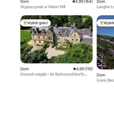
Dom
Średnia ocena: 4,99 na 5
4,99 (164)
Dom
Wypoczynek w Water Mill
Langhe Lo
winnice B
Wybór gości
Wybór
Najpopularniejsze z kategorii Wybór gości
Najpopul
Dom
Średnia ocena: 4,99 na 5
4,99 (110)
Dworek wiejski – Nr Richmond North
Dom
Yorkshire
Iconic Be
House, L