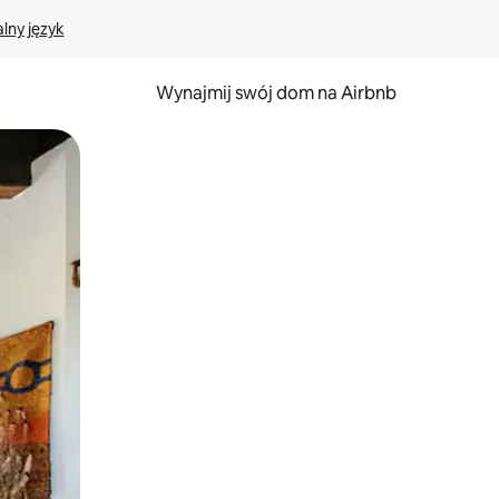
lny język
Wynajmij swój dom na Airbnb
e za pomocą gestów dotykowych lub przesuwania.