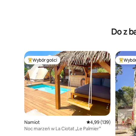
Do z b
Wybór gości
Wybór
Najpopularniejsze z kategorii Wybór gości
Najpopul
Namiot
Średnia ocena: 4,99 na 5
4,99 (139)
Noc marzeń w La Ciotat „Le Palmier”