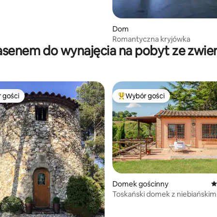
Dom
Romantyczna kryjówka
asenem do wynajęcia na pobyt ze zwie
 gości
Wybór gości
arniejsze z kategorii Wybór gości
Najpopularniejsze z kategorii 
Domek gościnny
Ś
Toskański domek z niebiańskim
, liczba recenzji: 139
widokiem