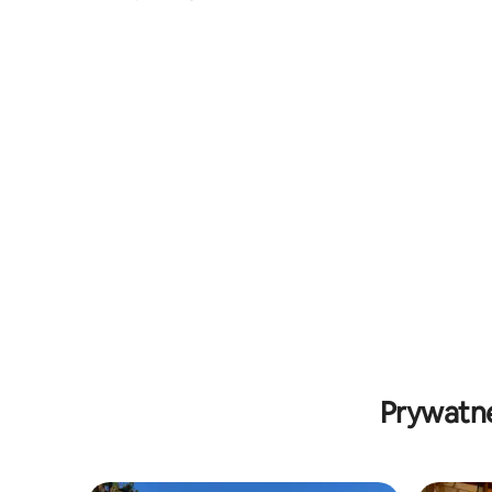
palach z jacuzzi
Prywatne