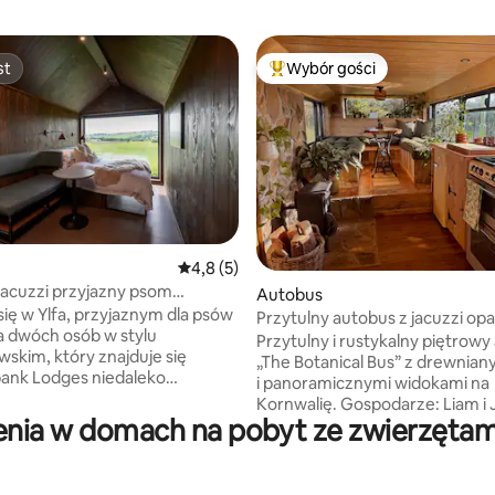
st
Wybór gości
st
Najpopularniejsze z kategorii 
Średnia ocena: 4,8 na 5, liczba recenzji: 5
4,8 (5)
, liczba recenzji: 146
acuzzi przyjazny psom
Autobus
u Richmond
 się w Ylfa, przyjaznym dla psów
Przytulny autobus z jacuzzi op
 dwóch osób w stylu
drewnem i kominkiem
Przytulny i rustykalny piętrow
skim, który znajduje się
„The Botanical Bus” z drewnian
ank Lodges niedaleko
i panoramicznymi widokami na
 Ylfa, nazwana na cześć
Kornwalię. Gospodarze: Liam i Jaz To
skandynawskiego słowa
nia w domach na pobyt ze zwierzętam
przytulne miejsce to nasze dzi
cego wilczycę, łączy ciepłe
zbudowane przez nas z odzys
olory ziemi we wnętrzach
i lokalnych materiałów, z który
ymi widokami na okolicę North
ma swoją własną historię. Wew