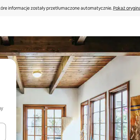
tóre informacje zostały przetłumaczone automatycznie. 
Pokaż orygina
my
o nich za pomocą klawiszy strzałek w górę i w dół lub przeglądać j