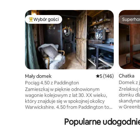
Wybór gości
Superho
Najpopularniejsze z kategorii Wybór gości
Superho
Chatka
Mały domek
Średnia ocena: 5 na 5
5 (146)
Domek z j
Pociąg 4.50 z Paddington
w pobliż
Zrelaksuj
Zamieszkaj w pięknie odnowionym
domku dla
wagonie kolejowym z lat 30. XX wieku,
skandynaw
który znajduje się w spokojnej okolicy
w Greenb
Warwickshire. 4.50 from Paddington to
Richmond.
wyjątkowe miejsce na pobyt
starego 
z rustykalnym urokiem i wszystkim,
Popularne udogodnie
oznaczają
czego potrzebujesz, aby się zrelaksować
brązy i k
– od książek i płyt gramofonowych, po
z rozległ
widoki na okolicę i padok z dzikimi