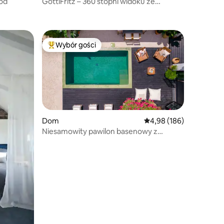
ród
GöttiFritz – 360 stopni widoku ze
śniadaniem
Wybór gości
Wybór gości
Najpopularniejsze z kategorii Wybór gości
Dom
Średnia ocena: 4,98 na 5
4,98 (186)
Niesamowity pawilon basenowy z
prywatnym podgrzewanym basenem