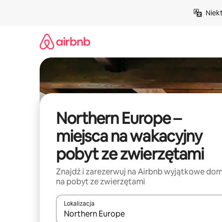
Przejdź
Niek
do
treści
Northern Europe –
miejsca na wakacyjny
pobyt ze zwierzętami
Znajdź i zarezerwuj na Airbnb wyjątkowe do
na pobyt ze zwierzętami
Lokalizacja
Gdy wyniki będą dostępne, możesz poruszać się p