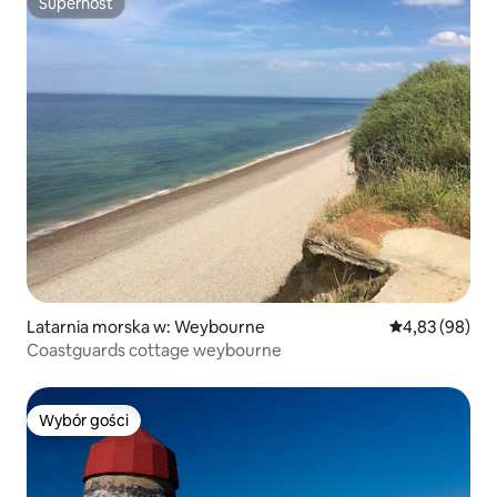
Superhost
Superhost
Latarnia morska w: Weybourne
Średnia ocena:
4,83 (98)
Coastguards cottage weybourne
Wybór gości
Wybór gości