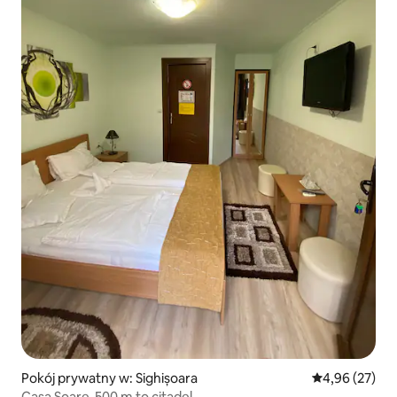
Pokój prywatny w: Sighișoara
Średnia ocena:
4,96 (27)
Casa Soare-500 m to citadel