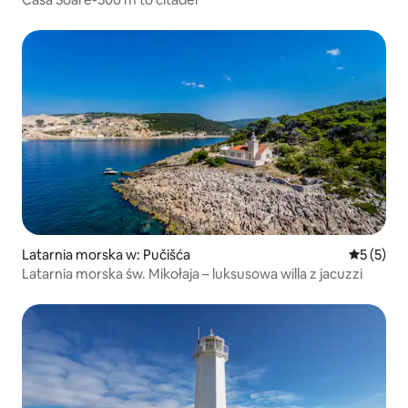
Latarnia morska w: Pučišća
Średnia oc
5 (5)
Latarnia morska św. Mikołaja – luksusowa willa z jacuzzi