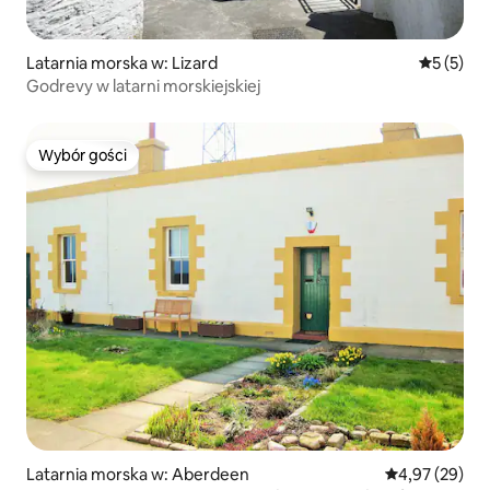
Latarnia morska w: Lizard
Średnia oc
5 (5)
Godrevy w latarni morskiejskiej
Wybór gości
Wybór gości
Latarnia morska w: Aberdeen
Średnia ocena:
4,97 (29)