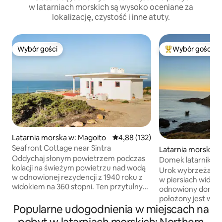
w latarniach morskich są wysoko oceniane za
lokalizację, czystość i inne atuty.
Wybór gości
Wybór gości
Wybór gości
Najpopularniejsze
Latarnia morska w: Magoito
Średnia ocena: 4,88 na 5, liczba 
4,88 (132)
Seafront Cottage near Sintra
Latarnia morska w
Oddychaj słonym powietrzem podczas
s and Galloway
Domek latarnikows
kolacji na świeżym powietrzu nad wodą
Portpatrick
Urok wybrzeża i z
w odnowionej rezydencji z 1940 roku z
w piersiach widoki! Ten niedaw
widokiem na 360 stopni. Ten przytulny
odnowiony domek 
raj położony na 40 000 metrów
położony jest w p
kwadratowych łączy akcenty żeglarskie
Popularne udogodnienia w miejscach na
wioski rybackiej Po
z gładkim kamieniem i masywnymi
wspaniałe widoki n