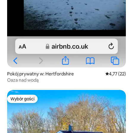
Pokój prywatny w: Hertfordshire
Średnia ocena:
4,77 (22)
Oaza nad wodą
Wybór gości
Wybór gości