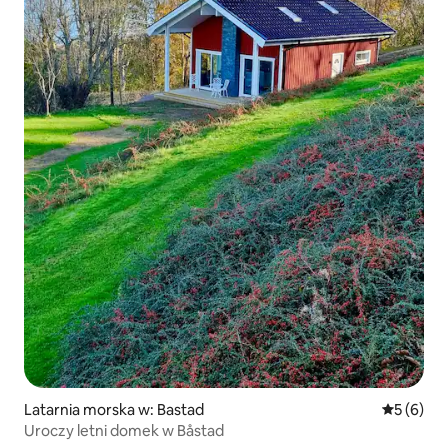
Latarnia morska w: Bastad
Średnia oc
5 (6)
Uroczy letni domek w Båstad