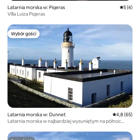
Latarnia morska w: Piqeras
Średnia oc
5 (4)
Villa Luiza Piqeras
Wybór gości
Wybór gości
Latarnia morska w: Dunnet
Średnia ocena
4,8 (65)
Latarnia morska w najbardziej wysuniętym na północ
punkcie Szkocji