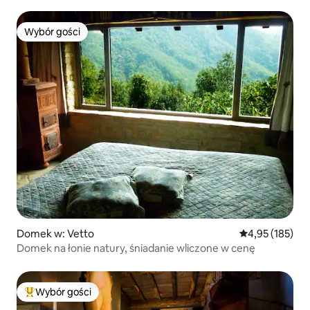
Wybór gości
Wybór gości
Domek w: Vetto
Średnia ocena: 
4,95 (185)
Domek na łonie natury, śniadanie wliczone w cenę
Wybór gości
Najpopularniejsze z kategorii Wybór gości