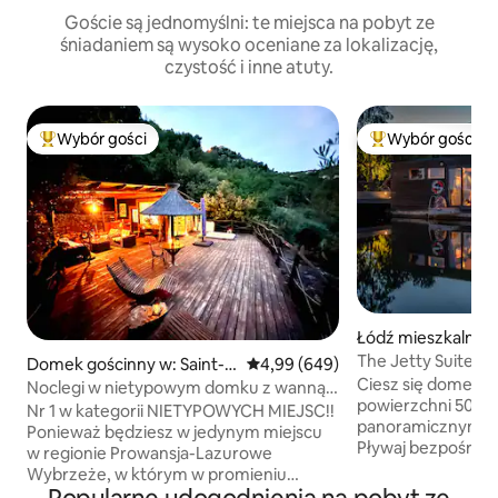
Goście są jednomyślni: te miejsca na pobyt ze
śniadaniem są wysoko oceniane za lokalizację,
czystość i inne atuty.
Wybór gości
Wybór gości
Najpopularniejsze z kategorii Wybór gości
Najpopularniejsze
Łódź mieszkalna w
The Jetty Suite, w
Domek gościnny w: Saint-
Średnia ocena: 4,99 na 5, liczba r
4,99 (649)
add-on spa
Ciesz się domem 
Martin-du-Var
Noclegi w nietypowym domku z wanną
powierzchni 50 m2
z hydromasażem
Nr 1 w kategorii NIETYPOWYCH MIEJSC!!
panoramicznym w
Ponieważ będziesz w jedynym miejscu
Pływaj bezpośredni
w regionie Prowansja-Lazurowe
mieć niezapomnian
Wybrzeże, w którym w promieniu
widokom, pięknej lo
500 metrów nie ma nikogo!! Daj się