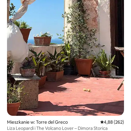
Mieszkanie w: Torre del Greco
Średnia ocena: 
4,88 (262)
Liza Leopardi i The Volcano Lover – Dimora Storica