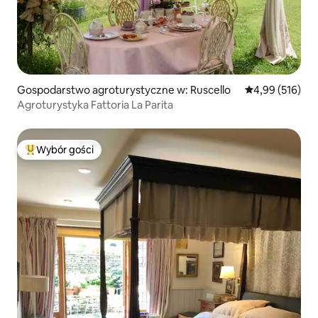
Gospodarstwo agroturystyczne w: Ruscello
Średnia ocena: 
4,99 (516)
Agroturystyka Fattoria La Parita
Wybór gości
Najpopularniejsze z kategorii Wybór gości