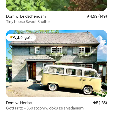
Dom w: Leidschendam
Średnia ocena: 
4,99 (149)
Tiny house Sweet Shelter
Wybór gości
Najpopularniejsze z kategorii Wybór gości
Dom w: Herisau
Średnia ocen
5 (135)
GöttiFritz – 360 stopni widoku ze śniadaniem