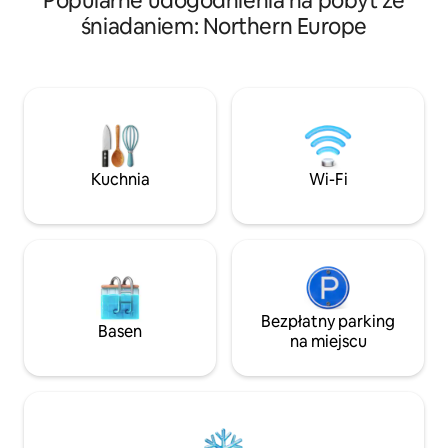
Popularne udogodnienia na pobyt ze
przystani z taras
oczarować naszemu niesamowitemu
śniadaniem: Northern Europe
łódź jest odpowied
domkowi z wiszącym tarasem
zaskakiwać lub ś
o powierzchni 200 m², na którym
partnerem, poszu
znajduje się jacuzzi na świeżym
którzy chcą zbliżyć
powietrzu, i z którego roztaczają się
a jednocześnie by
panoramiczne widoki na otaczającą
lecie dostępny jes
przyrodę. (Przeczytaj recenzje!!)
również dodatkowe
Całkowity relaks! Położona 20 minut od
drewnem w godzi
morza (Nicea) na rodzinnej farmie
Kuchnia
Wi-Fi
oliwek, która od 45 lat uprawia oliwki,
produkując oliwę z oliwek ChNP i krem
z oliwek. WYJĄTKOWA!!
Bezpłatny parking
Basen
na miejscu