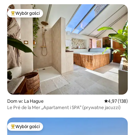
Wybór gości
Najpopularniejsze z kategorii Wybór gości
Dom w: La Hague
Średnia ocena: 
4,97 (138)
Le Pré de la Mer „Apartament i SPA” (prywatne jacuzzi)
Wybór gości
Najpopularniejsze z kategorii Wybór gości