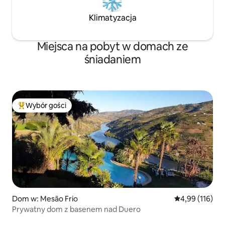
Klimatyzacja
Miejsca na pobyt w domach ze
śniadaniem
Wybór gości
Najpopularniejsze z kategorii Wybór gości
Dom w: Mesão Frio
Średnia ocena: 
4,99 (116)
Prywatny dom z basenem nad Duero