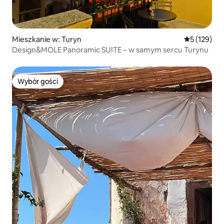
Mieszkanie w: Turyn
Średnia ocen
5 (129)
Design&MOLE Panoramic SUITE – w samym sercu Turynu
Wybór gości
Wybór gości