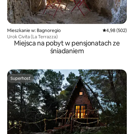
Mieszkanie w: Bagnoregio
Średnia ocena: 
4,98 (502)
Urok Civita (La Terrazza)
Miejsca na pobyt w pensjonatach ze
śniadaniem
Superhost
Superhost