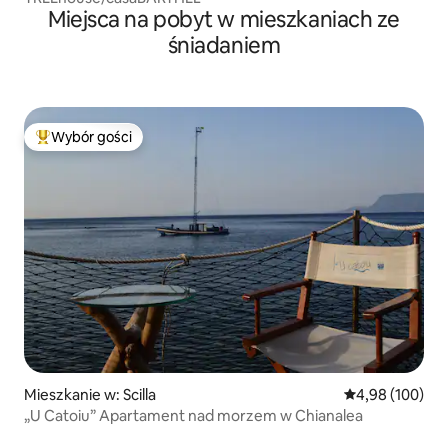
Miejsca na pobyt w mieszkaniach ze
śniadaniem
Wybór gości
Najpopularniejsze z kategorii Wybór gości
Mieszkanie w: Scilla
Średnia ocena: 
4,98 (100)
„U Catoiu” Apartament nad morzem w Chianalea