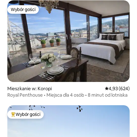
Wybór gości
Wybór gości
Mieszkanie w: Koropi
Średnia ocena: 
4,93 (624)
Royal Penthouse • Miejsca dla 4 osób • 8 minut od lotniska
Wybór gości
Najpopularniejsze z kategorii Wybór gości