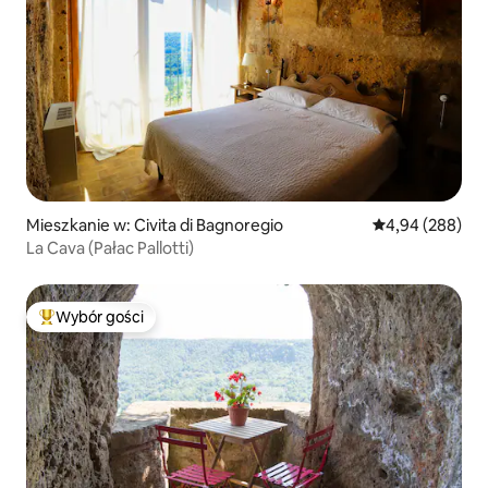
Mieszkanie w: Civita di Bagnoregio
Średnia ocena: 4
4,94 (288)
La Cava (Pałac Pallotti)
Wybór gości
Najpopularniejsze z kategorii Wybór gości