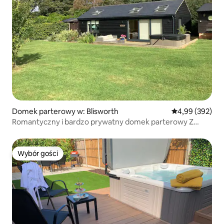
Domek parterowy w: Blisworth
Średnia ocena: 
4,99 (392)
Romantyczny i bardzo prywatny domek parterowy Z
jacuzzi
Wybór gości
Wybór gości