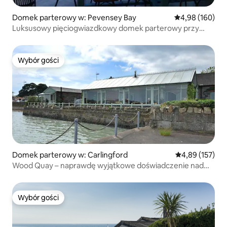
Domek parterowy w: Pevensey Bay
Średnia ocena: 
4,98 (160)
Luksusowy pięciogwiazdkowy domek parterowy przy
plaży
Wybór gości
Wybór gości
Domek parterowy w: Carlingford
Średnia ocena: 
4,89 (157)
Wood Quay – naprawdę wyjątkowe doświadczenie nad
morzem!
Wybór gości
Wybór gości