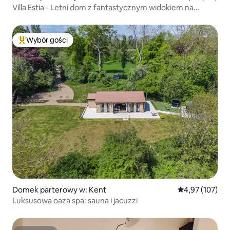
Villa Estia - Letni dom z fantastycznym widokiem na
morze
Wybór gości
Najpopularniejsze z kategorii Wybór gości
Domek parterowy w: Kent
Średnia ocena: 
4,97 (107)
Luksusowa oaza spa: sauna i jacuzzi