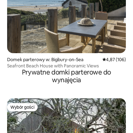
Domek parterowy w: Bigbury-on-Sea
Średnia ocena: 
4,87 (106)
Seafront Beach House with Panoramic Views
Prywatne domki parterowe do
wynajęcia
Wybór gości
Wybór gości