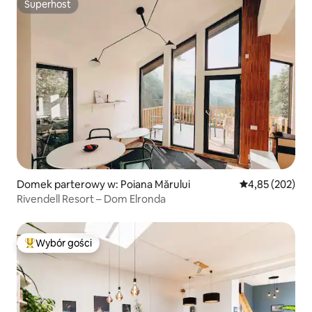
Superhost
Superhost
Domek parterowy w: Poiana Mărului
Średnia ocena: 
4,85 (202)
Rivendell Resort – Dom Elronda
Wybór gości
Najpopularniejsze z kategorii Wybór gości