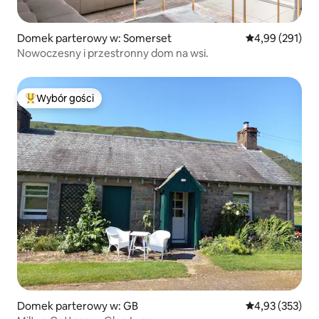
Domek parterowy w: Somerset
Średnia ocena: 
4,99 (291)
Nowoczesny i przestronny dom na wsi.
Wybór gości
Najpopularniejsze z kategorii Wybór gości
Domek parterowy w: GB
Średnia ocena: 
4,93 (353)