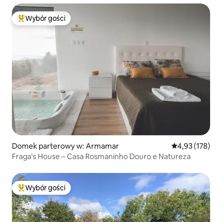
Wybór gości
Najpopularniejsze z kategorii Wybór gości
Domek parterowy w: Armamar
Średnia ocena: 
4,93 (178)
Fraga's House – Casa Rosmaninho Douro e Natureza
Wybór gości
Najpopularniejsze z kategorii Wybór gości