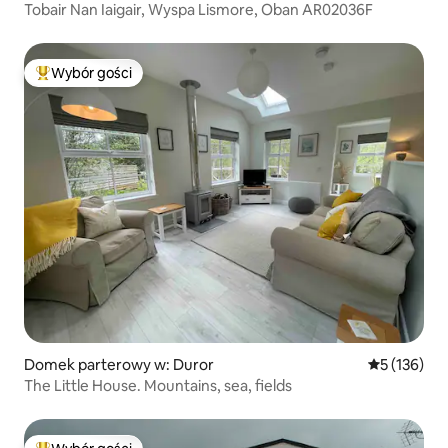
Tobair Nan Iaigair, Wyspa Lismore, Oban AR02036F
Wybór gości
Najpopularniejsze z kategorii Wybór gości
Domek parterowy w: Duror
Średnia ocen
5 (136)
The Little House. Mountains, sea, fields