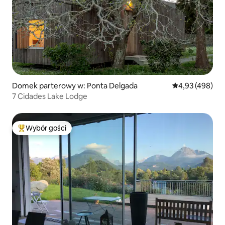
Domek parterowy w: Ponta Delgada
Średnia ocena: 
4,93 (498)
7 Cidades Lake Lodge
Wybór gości
Najpopularniejsze z kategorii Wybór gości