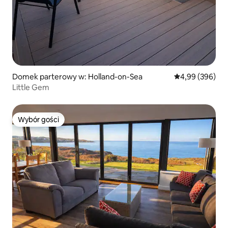
Domek parterowy w: Holland-on-Sea
Średnia ocena: 4
4,99 (396)
Little Gem
Wybór gości
Wybór gości