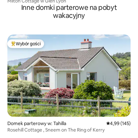
Milton Cottage w Glen Lyon
Inne domki parterowe na pobyt
wakacyjny
Wybór gości
Najpopularniejsze z kategorii Wybór gości
Domek parterowy w: Tahilla
Średnia ocena: 
4,99 (145)
Rosehill Cottage , Sneem on The Ring of Kerry