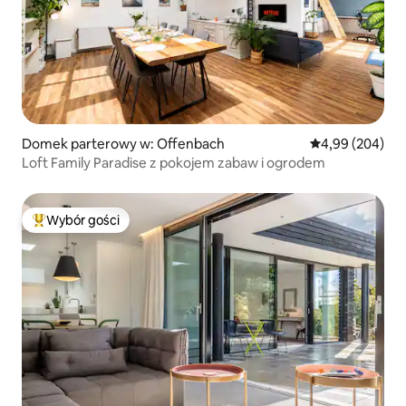
Domek parterowy w: Offenbach
Średnia ocena: 4
4,99 (204)
Loft Family Paradise z pokojem zabaw i ogrodem
Wybór gości
Najpopularniejsze z kategorii Wybór gości