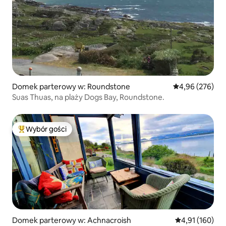
Domek parterowy w: Roundstone
Średnia ocena: 
4,96 (276)
Suas Thuas, na plaży Dogs Bay, Roundstone.
Wybór gości
Najpopularniejsze z kategorii Wybór gości
Domek parterowy w: Achnacroish
Średnia ocena: 
4,91 (160)