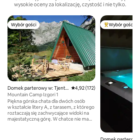
wysokie oceny za lokalizację, czystość i nie tylko.
Wybór gości
Wybór gości
Wybór gości
Najpopularniejsze
Domek parterowy w: Tjentiš
Średnia ocena: 4,92 na 5, liczba 
4,92 (172)
te
Mountain Camp Izgori 1
Piękna górska chata dla dwóch osób
w kształcie litery A, z tarasem, z którego
roztaczają się zachwycające widoki na
majestatyczną górę. W chatce nie ma
prądu, ale jest oświetlenie, sprzęt AGD
i wszystko, czego potrzebujesz.
Urządzenia możesz naładować w naszej
Domek parterowy 