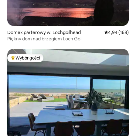
Domek parterowy w: Lochgoilhead
Średnia ocena: 
4,94 (168)
Piękny dom nad brzegiem Loch Goil
Wybór gości
Najpopularniejsze z kategorii Wybór gości