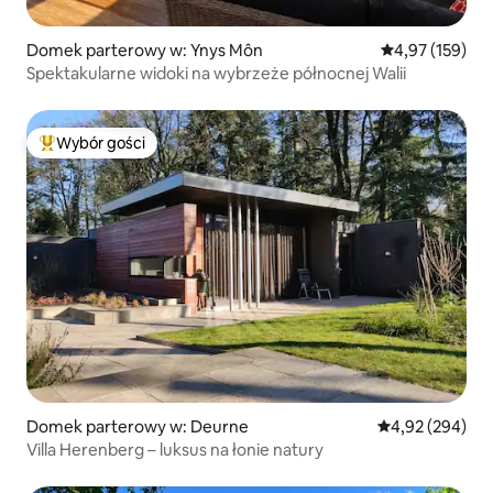
Domek parterowy w: Ynys Môn
Średnia ocena: 
4,97 (159)
Spektakularne widoki na wybrzeże północnej Walii
Wybór gości
Najpopularniejsze z kategorii Wybór gości
Domek parterowy w: Deurne
Średnia ocena: 
4,92 (294)
Villa Herenberg – luksus na łonie natury