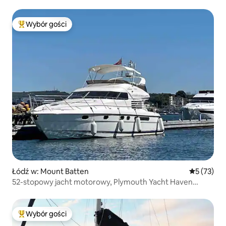
Wybór gości
Najpopularniejsze z kategorii Wybór gości
Łódź w: Mount Batten
Średnia oce
5 (73)
52-stopowy jacht motorowy, Plymouth Yacht Haven
Marina
Wybór gości
Najpopularniejsze z kategorii Wybór gości