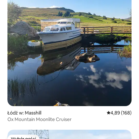
Łódź w: Masshill
Średnia ocena: 
4,89 (168)
Ox Mountain Moonlite Cruiser