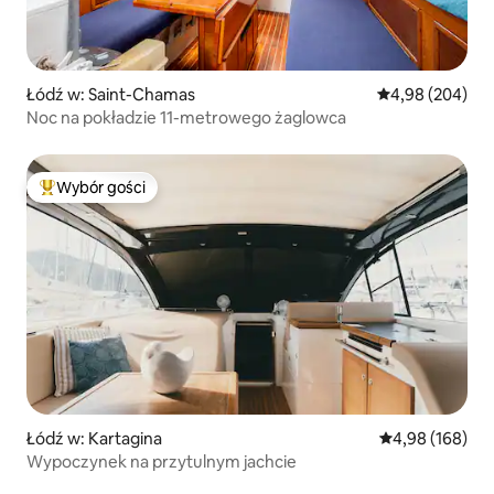
Łódź w: Saint-Chamas
Średnia ocena: 4
4,98 (204)
Noc na pokładzie 11-metrowego żaglowca
Wybór gości
Najpopularniejsze z kategorii Wybór gości
Łódź w: Kartagina
Średnia ocena: 
4,98 (168)
Wypoczynek na przytulnym jachcie