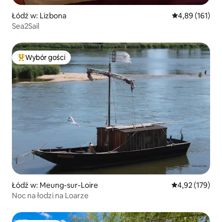
Łódź w: Lizbona
Średnia ocena: 
4,89 (161)
Sea2Sail
Wybór gości
Najpopularniejsze z kategorii Wybór gości
Łódź w: Meung-sur-Loire
Średnia ocena: 
4,92 (179)
Noc na łodzi na Loarze