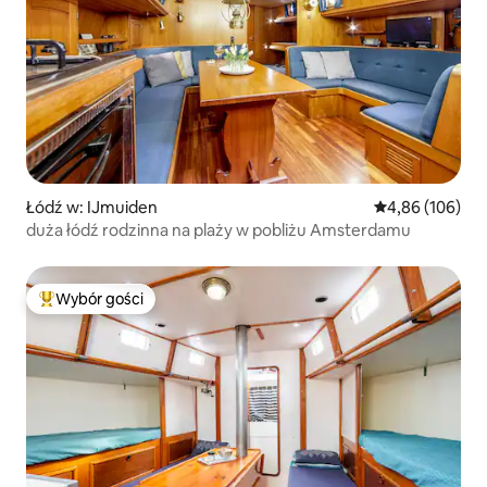
Łódź w: IJmuiden
Średnia ocena: 
4,86 (106)
duża łódź rodzinna na plaży w pobliżu Amsterdamu
Wybór gości
Najpopularniejsze z kategorii Wybór gości