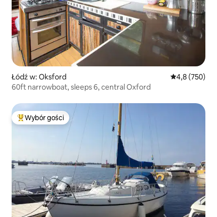
Łódź w: Oksford
Średnia ocena:
4,8 (750)
60ft narrowboat, sleeps 6, central Oxford
Wybór gości
Najpopularniejsze z kategorii Wybór gości