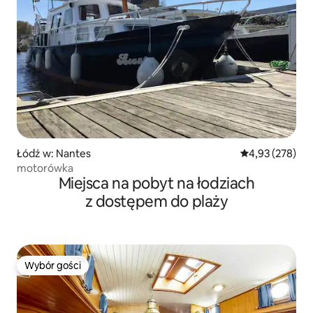
Łódź w: Nantes
Średnia ocena: 
4,93 (278)
motorówka
Miejsca na pobyt na łodziach
z dostępem do plaży
Wybór gości
Wybór gości