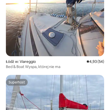
Łódź w: Viareggio
Średnia ocena:
4,93 (54)
Bed & Boat Wyspa, której nie ma
Superhost
Superhost