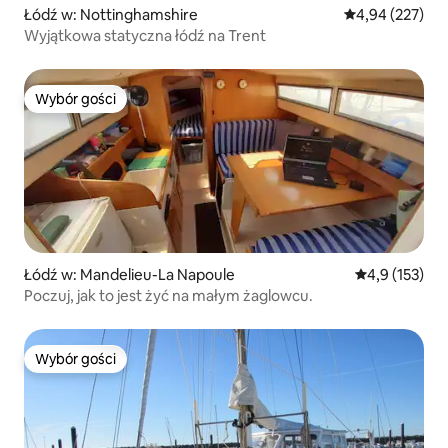
Łódź w: Nottinghamshire
Średnia ocena: 
4,94 (227)
Wyjątkowa statyczna łódź na Trent
Wybór gości
Wybór gości
Łódź w: Mandelieu-La Napoule
Średnia ocena:
4,9 (153)
Poczuj, jak to jest żyć na małym żaglowcu.
Wybór gości
Wybór gości