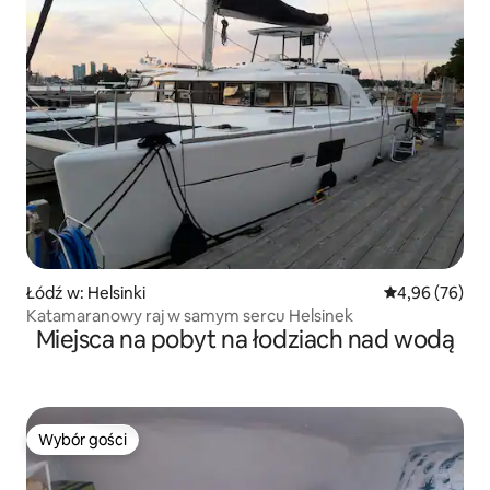
Łódź w: Helsinki
Średnia ocena:
4,96 (76)
Katamaranowy raj w samym sercu Helsinek
Miejsca na pobyt na łodziach nad wodą
Wybór gości
Wybór gości