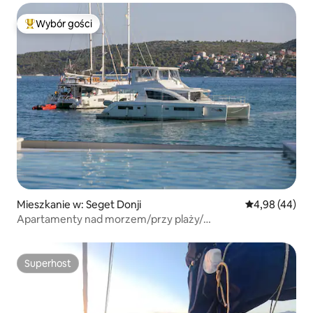
Wybór gości
Najpopularniejsze z kategorii Wybór gości
Mieszkanie w: Seget Donji
Średnia ocena:
4,98 (44)
Apartamenty nad morzem/przy plaży/
śniadanie/basen/jacuzzi
Superhost
Superhost