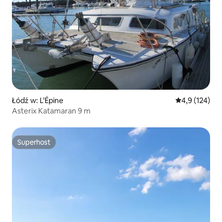
Łódź w: L'Épine
Średnia ocena:
4,9 (124)
Asterix Katamaran 9 m
Superhost
Superhost