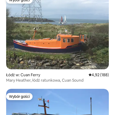
Wybór gości
Wybór gości
Łódź w: Cuan Ferry
Średnia ocena: 
4,92 (188)
Mary Heather, łódź ratunkowa, Cuan Sound
Wybór gości
Wybór gości