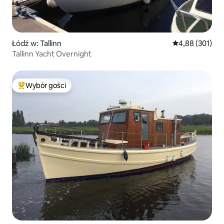
Łódź w: Tallinn
Średnia ocena: 
4,88 (301)
Tallinn Yacht Overnight
Wybór gości
Najpopularniejsze z kategorii Wybór gości