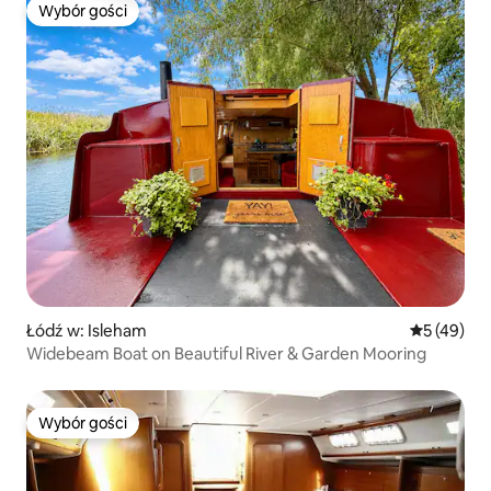
Wybór gości
Wybór gości
Łódź w: Isleham
Średnia oce
5 (49)
Widebeam Boat on Beautiful River & Garden Mooring
Wybór gości
Wybór gości