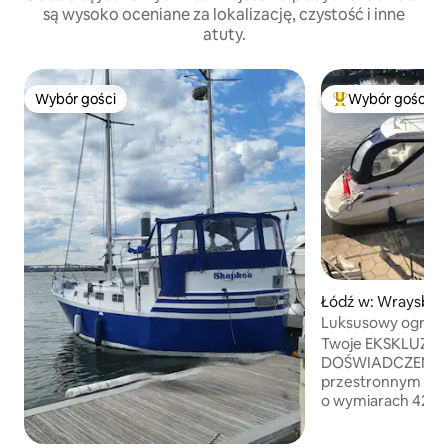
są wysoko oceniane za lokalizację, czystość i inne
atuty.
Wybór gości
Wybór gości
Wybór gości
Najpopularniejsze
Łódź w: Wraysbur
Luksusowy ogrzew
z 2 sypialniami do 
Twoje EKSKLUZY
DOŚWIADCZENIE 
przestronnym JAC
o wymiarach 42 st
Zacumowany na M
naszej PRYWATNE