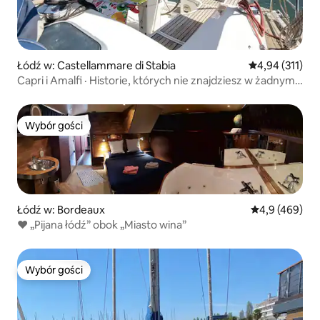
Łódź w: Castellammare di Stabia
Średnia ocena: 
4,94 (311)
Capri i Amalfi · Historie, których nie znajdziesz w żadnym
przewodniku
Wybór gości
Wybór gości
Łódź w: Bordeaux
Średnia ocena:
4,9 (469)
❤️ „Pijana łódź” obok „Miasto wina”
Wybór gości
Wybór gości