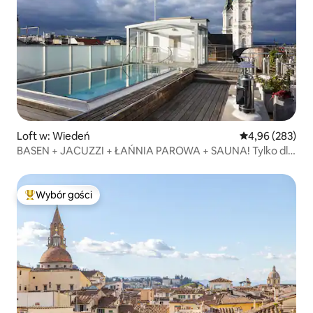
Loft w: Wiedeń
Średnia ocena: 
4,96 (283)
BASEN + JACUZZI + ŁAŃNIA PAROWA + SAUNA! Tylko dla
Twojego relaksu
Wybór gości
Najpopularniejsze z kategorii Wybór gości