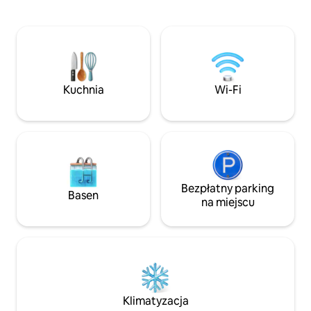
się zabytkowe wille nad jeziorem, w tym
dostępny przy d
Grand Hotel Villa D'Este. Oferuje
TRAMWAJOWY tuż
wspaniały taras do opalania, idealny na
Klimatyzacja * WINDA Przeżyj
romantyczne aperitify o zachodzie
niezapomniane ch
słońca. Po wcześniejszym zamówieniu
zrelaksuj się na p
można skorzystać z usług
panoramicznym w
śniadaniowych, obiadowych i
historyczną Pragę 
Kuchnia
Wi-Fi
kolacyjnych, a także z wypożyczenia
zabytki Królewskie
łodzi i limuzyny wodnej.
Mieszkanie otoczo
kawiarniami, resta
spożywczymi.
Bezpłatny parking
Basen
na miejscu
Klimatyzacja