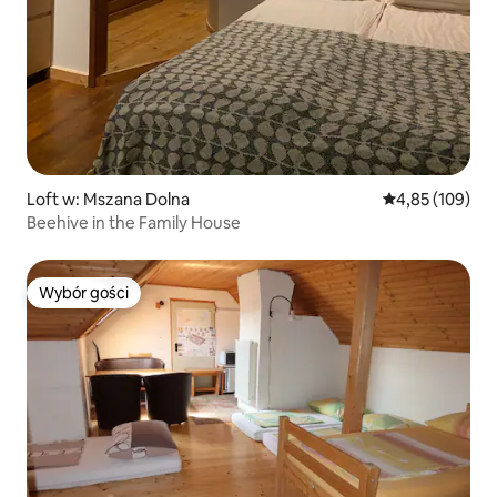
Loft w: Mszana Dolna
Średnia ocena: 
4,85 (109)
Beehive in the Family House
Wybór gości
Wybór gości