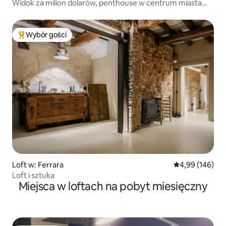
Widok za milion dolarów, penthouse w centrum miasta
Hvar!
Wybór gości
Najpopularniejsze z kategorii Wybór gości
Loft w: Ferrara
Średnia ocena: 
4,99 (146)
Loft i sztuka
Miejsca w loftach na pobyt miesięczny