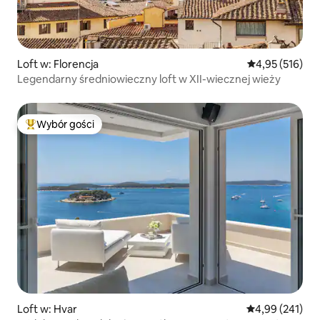
Loft w: Florencja
Średnia ocena: 
4,95 (516)
Legendarny średniowieczny loft w XII-wiecznej wieży
Wybór gości
Najpopularniejsze z kategorii Wybór gości
Loft w: Hvar
Średnia ocena: 
4,99 (241)