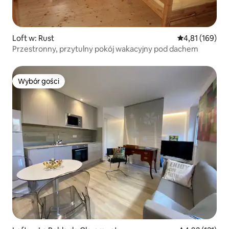
Loft w: Rust
Średnia ocena: 
4,81 (169)
Przestronny, przytulny pokój wakacyjny pod dachem
Wybór gości
Wybór gości