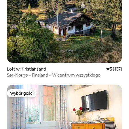
Loft w: Kristiansand
Średnia ocen
5 (137)
Sør-Norge – Finsland – W centrum wszystkiego
Wybór gości
Wybór gości