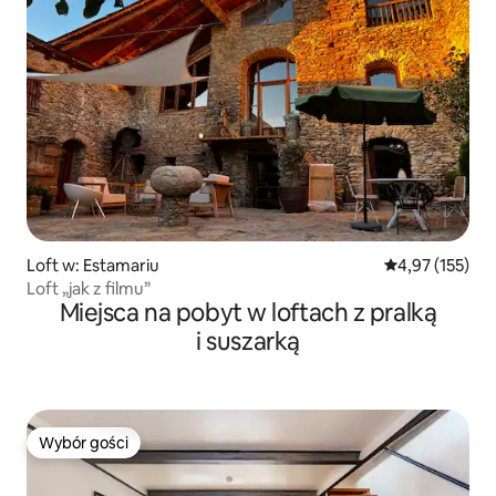
Loft w: Estamariu
Średnia ocena: 
4,97 (155)
Loft „jak z filmu”
Miejsca na pobyt w loftach z pralką
i suszarką
Wybór gości
Wybór gości