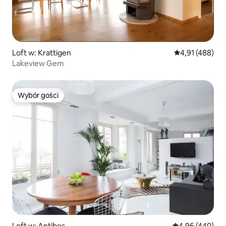
Loft w: Krattigen
Średnia ocena: 
4,91 (488)
Lakeview Gem
Wybór gości
Wybór gości
Loft w: Antibes
Średnia ocena: 
4,96 (440)