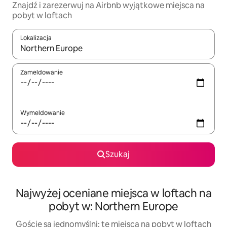
Znajdź i zarezerwuj na Airbnb wyjątkowe miejsca na
pobyt w loftach
Lokalizacja
Gdy wyniki będą dostępne, możesz poruszać się po nich za pom
Zameldowanie
Wymeldowanie
Szukaj
Najwyżej oceniane miejsca w loftach na
pobyt w: Northern Europe
Goście są jednomyślni: te miejsca na pobyt w loftach