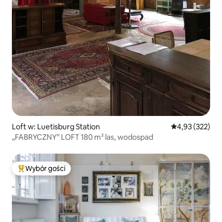
Loft w: Luetisburg Station
Średnia ocena: 
4,93 (322)
„FABRYCZNY” LOFT 180 m² las, wodospad
Wybór gości
Najpopularniejsze z kategorii Wybór gości