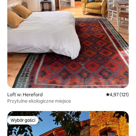
Loft w: Hereford
Średnia ocena: 
4,97 (121)
Przytulne ekologiczne miejsce
Wybór gości
Wybór gości