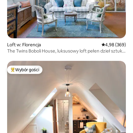
Loft w: Florencja
Średnia ocena: 4
4,98 (369)
The Twins Boboli House, luksusowy loft pełen dzieł sztuki
w historycznym centrum Florencji
Wybór gości
Najpopularniejsze z kategorii Wybór gości