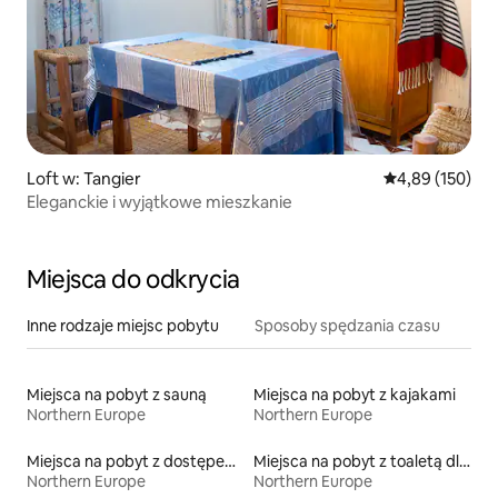
Loft w: Tangier
Średnia ocena: 
4,89 (150)
Eleganckie i wyjątkowe mieszkanie
Miejsca do odkrycia
Inne rodzaje miejsc pobytu
Sposoby spędzania czasu
Miejsca na pobyt z sauną
Miejsca na pobyt z kajakami
Northern Europe
Northern Europe
Miejsca na pobyt z dostępem do jeziora
Miejsca na pobyt z toaletą dla osoby z niepełnosprawnością
Northern Europe
Northern Europe