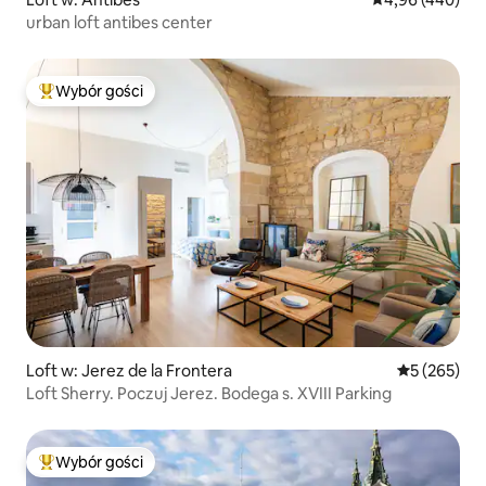
urban loft antibes center
Wybór gości
Najpopularniejsze z kategorii Wybór gości
Loft w: Jerez de la Frontera
Średnia ocen
5 (265)
Loft Sherry. Poczuj Jerez. Bodega s. XVIII Parking
Wybór gości
Najpopularniejsze z kategorii Wybór gości