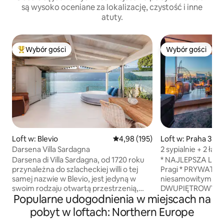
są wysoko oceniane za lokalizację, czystość i inne
atuty.
Wybór gości
Wybór gości
Najpopularniejsze z kategorii Wybór gości
Wybór gości
Loft w: Blevio
Średnia ocena: 4,98 na 5, liczba 
4,98 (195)
Loft w: Praha 3
Darsena Villa Sardagna
2 sypialnie + 2 łaz
Taras centrum mi
Darsena di Villa Sardagna, od 1720 roku
* NAJLEPSZA LOK
przynależna do szlacheckiej willi o tej
Pragi * PRYWATNY
samej nazwie w Blevio, jest jedyną w
niesamowitym wid
swoim rodzaju otwartą przestrzenią,
DWUPIĘTROWY S
Popularne udogodnienia w miejscach na
zbudowaną ze starożytnego kamienia,
apartament na po
białego drewna i szkła. Widok na
oknami * NOWO 
pobyt w loftach: Northern Europe
przepiękny krajobraz, na który składają
umeblowane w 20