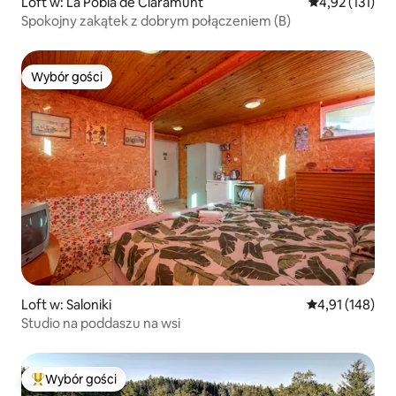
Loft w: La Pobla de Claramunt
Średnia ocena: 
4,92 (131)
Spokojny zakątek z dobrym połączeniem (B)
Wybór gości
Wybór gości
Loft w: Saloniki
Średnia ocena: 
4,91 (148)
Studio na poddaszu na wsi
Wybór gości
Najpopularniejsze z kategorii Wybór gości