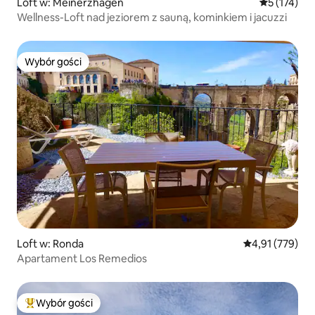
Loft w: Meinerzhagen
Średnia ocen
5 (174)
Wellness-Loft nad jeziorem z sauną, kominkiem i jacuzzi
Wybór gości
Wybór gości
Loft w: Ronda
Średnia ocena: 
4,91 (779)
Apartament Los Remedios
Wybór gości
Najpopularniejsze z kategorii Wybór gości