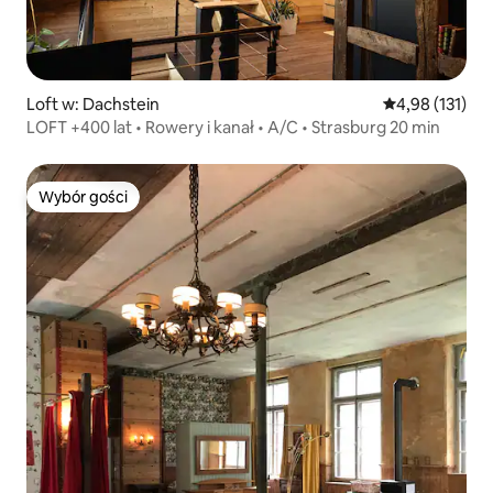
Loft w: Dachstein
Średnia ocena: 
4,98 (131)
LOFT +400 lat • Rowery i kanał • A/C • Strasburg 20 min
Wybór gości
Wybór gości