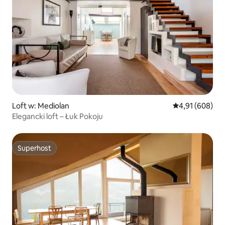
Loft w: Mediolan
Średnia ocena: 
4,91 (608)
Elegancki loft – Łuk Pokoju
Superhost
Superhost