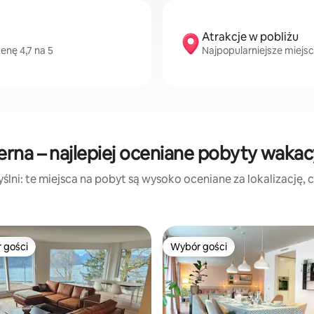
Atrakcje w pobliżu
enę 4,7 na 5
Najpopularniejsze miejsc
erna – najlepiej oceniane pobyty wakac
lni: te miejsca na pobyt są wysoko oceniane za lokalizację, cz
 gości
Wybór gości
arniejsze z kategorii Wybór gości
Wybór gości