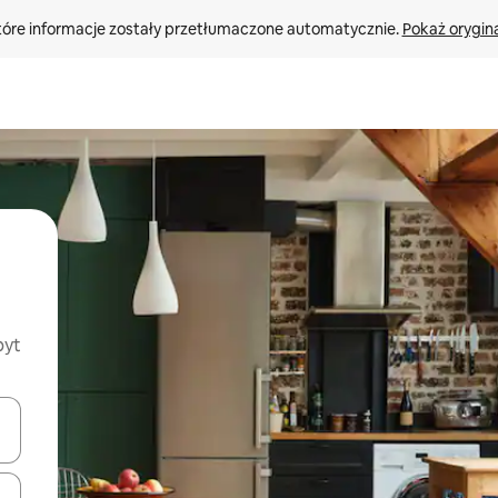
tóre informacje zostały przetłumaczone automatycznie. 
Pokaż orygina
byt
o nich za pomocą klawiszy strzałek w górę i w dół lub przeglądać j