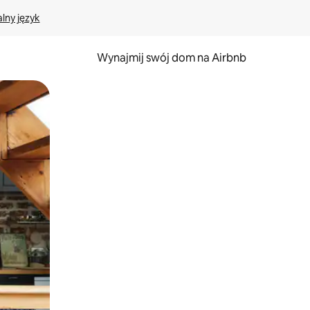
lny język
Wynajmij swój dom na Airbnb
e za pomocą gestów dotykowych lub przesuwania.