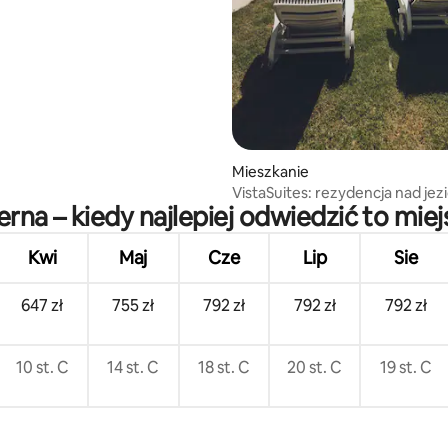
Mieszkanie
VistaSuites: rezydencja nad jez
erna – kiedy najlepiej odwiedzić to miej
region Lucerna
Kwi
Maj
Cze
Lip
Sie
647 zł
755 zł
792 zł
792 zł
792 zł
10 st. C
14 st. C
18 st. C
20 st. C
19 st. C