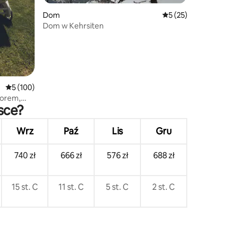
Dom
Średnia ocena: 5 na
5 (25)
Dom w Kehrsiten
Średnia ocena: 5 na 5, liczba recenzji: 100
5 (100)
iorem,
sce?
Wrz
Paź
Lis
Gru
740 zł
666 zł
576 zł
688 zł
15 st. C
11 st. C
5 st. C
2 st. C