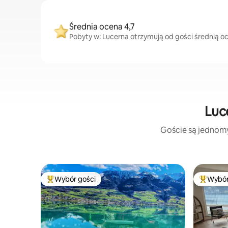
Średnia ocena 4,7
Pobyty w: Lucerna otrzymują od gości średnią oc
Luc
Goście są jednomyś
Wybór gości
Wybór
Najpopularniejsze z kategorii Wybór gości
Najpopul