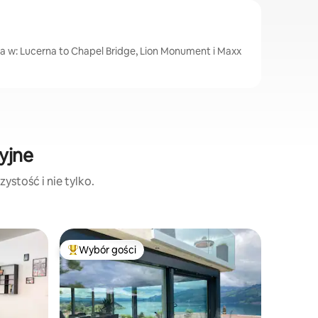
a w: Lucerna to Chapel Bridge, Lion Monument i Maxx
yjne
ystość i nie tylko.
Condo
Wybór gości
Wybór
Najpopularniejsze z kategorii Wybór gości
Najpopu
Spokój i 
Cały apa
dachu, sp
i góry, z
zachodni