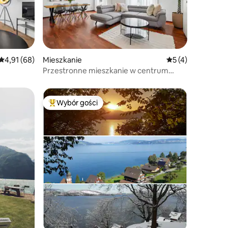
Średnia ocena: 4,91 na 5, liczba recenzji: 68
4,91 (68)
Mieszkanie
Średnia ocena: 5 n
5 (4)
Przestronne mieszkanie w centrum
Lucerny
Wybór gości
Wybór gości
Najpopularniejsze z kategorii Wybór gości