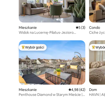
Mieszkanie
Średnia ocena: 5 na
5 (3)
Condo
Widok na Lucernę-Pilatus-Jezioro
Ciche życ
Czterech Kantonów – piesze wycieczki
Wybór gości
Wybór
Najpopularniejsze z kategorii Wybór gości
Najpopul
Mieszkanie
Średnia ocena: 4,98 na 
4,98 (42)
Dom
Penthouse Diamond w Starym Mieście |
HAVN | Al
Klimatyzacja | Prywatny dach
| Park