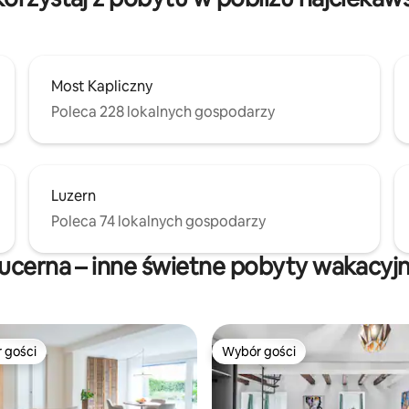
Most Kapliczny
Poleca 228 lokalnych gospodarzy
Luzern
Poleca 74 lokalnych gospodarzy
ucerna – inne świetne pobyty wakacyj
 gości
Wybór gości
arniejsze z kategorii Wybór gości
Wybór gości