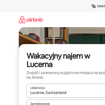
Przejdź
Niek
do
treści
Wakacyjny najem w
Lucerna
Znajdź i zarezerwuj wyjątkowe miejsca na po
na Airbnb
Lokalizacja
Gdy wyniki będą dostępne, możesz poruszać się p
Zameldowanie